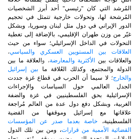
المُرشد التي كان "رئيسي" أحد أبرز الشخصيات
المُرشحة لها، وتحولات خارجية تتمثل في تحجيم
الدور الإيراني في دول مثل لبنان وسوريا، وبشكل
غيّر من وزن طهران الإقليمي، بالإضافة إلى تغطية
التحولات في الداخل الإسرائيلي؛ سواء من حيث
العلاقات بين المستويين العسكري والسياسي
،
والعلاقات بين
الأكثرية والمعارضة
، و
العلاقة ما بين
الدولة والمجتمع، وكذلك العُلاقة ما
بين إسرائيل
والخارج
؛
لا سيما أن الحرب في قطاع غزة جددت
الجدل العالمي حول السياسات والإجراءات
الإسرائيلية بحق الفلسطينيين في غزة والضفة
الغربية، وبشكل دفع دول عدة من العالم مُراجعة
علاقاتها مع إسرائيل وموقفها من القضية
الفلسطينية،
خاصة بعدما صدر عن المؤسسات
القضائية الأممية من قرارات
، ومن بين تلك الدول
الولايات المتحدة التي مضت بموقف مُتغير تجاه