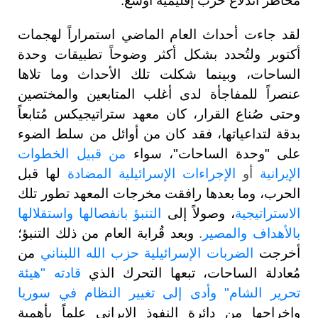
مخاطر اندلاع حرب إقليمية أوسع.
لقد جاءت أحداث العام الماضي استمراراً لهجمات
أكتوبر ولتُحدد بشكل أكثر وضوحاً تطبيقات وحدة
الساحات، وبينما شكلت تلك الأحداث وما تلاها
عنصراً للمفاجأة لدى أغلب المتابعين والمختصين
وحتى صُناع القرار، كان معهد ستراتيجيكس مُتابعاً
بدقة لتداعياتها، فقد كان من أوائل من سلط الضوء
على "وحدة الساحات"، سواء
من قبيل الخطوات
الإيرانية
أو
الإجراءات الإسرائيلية المضادة
لها قبل
الحرب، وما بعدها رافقت مخرجات المعهد تطور تلك
الاستراتيجية
، وصولاً إلى
التنبؤ بانفصالها واستقلالها
بالأهداف والمصير
.
وبعد قُرابة العام من ذلك التنبؤ؛
أخرجت
الضربات الإسرائيلية حزب الله اللبناني
من
مُعادلة الساحات، تبعها التحرك الذي
قادته "هيئة
تحرير الشام" وأدى إلى تغيير النظام في سوريا
وإخراجها من دائرة النفوذ الإيراني علماً بأهمية