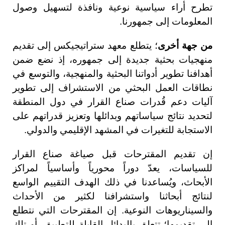
تطرح أراء سياسية نوعية ونافذة لتسهيل وصول
المعلومات إلى جمهورنا.
من جهة أخرى
؛ يتطلع معهد ستراتيجيكس إلى تقديم
منهجيات بحثية جديدة إلى جمهوره، إذ نضع ضمن
أهدافنا تطوير أدواتنا البحثية والمنهجية، والتوسع في
نطاقات العمل البحثي من الاستشراف إلى تطوير
آليات دعم قُدرات صناع القرار في دول المنطقة
لتحديد نتائج سياساتهم وبدائلها وتعزيز قدراتهم على
الاستجابة للتغيرات في المشهد الإقليمي والدولي.
إن تقديم المقترحات قبل صياغة صناع القرار
للسياسات، يعدّ دوراً محورياً وأساسياً لمراكز
الأبحاث، ويُساعدنا في ذلك الهدف التقييم الواسع
لنتائج أبحاثنا واستشرافنا لكثير من الأحداث
والسيناريوهات النوعية. إن المقترحات التي نتطلع
إلى تقديمها؛ تتعلق بالبدائل القابلة للتطبيق، أو تلك