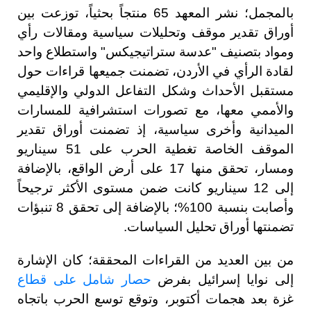
بالمجمل؛ نشر المعهد 65 منتجاً بحثياً، توزعت بين
أوراق تقدير موقف وتحليلات سياسية ومقالات رأي
ومواد بتصنيف "عدسة ستراتيجيكس" واستطلاع واحد
لقادة الرأي في الأردن، تضمنت جميعها قراءات حول
مستقبل الأحداث وشكل التفاعل الدولي والإقليمي
والأممي معها، مع تصورات استشرافية للمسارات
الميدانية وأخرى سياسية، إذ تضمنت أوراق تقدير
الموقف الخاصة تغطية الحرب على 51 سيناريو
ومسار، تحقق منها 17 على أرض الواقع، بالإضافة
إلى 12 سيناريو كانت ضمن مستوى الأكثر ترجيحاً
وأصابت بنسبة 100%؛ بالإضافة إلى تحقق 8 تنبؤات
تضمنتها أوراق تحليل السياسات.
من بين العديد من القراءات المحققة؛ كان الإشارة
إلى نوايا إسرائيل بفرض
حصار شامل على قطاع
غزة بعد هجمات أكتوبر، وتوقع توسع الحرب باتجاه