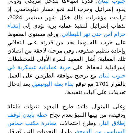
جنوب لبنان
،
قدرنا انتهاءها بتدخل أمريكي ودولي
يقود إسرائيل وحزب الله نحو مسار دبلوماسي، إذ
تزايدت مؤشرات ذلك خلال شهر سبتمبر 2024،
بذهاب إسرائيل لتنفيذ عملية برية تؤدي إلى
إنشاء
حزام آمن حتى نهر الليطاني
،
ورفع مستوى الضغوط
على حزب الله وبما يحد من قدرته على التعافي
وإعادة تنظيم صفوفه، وفي مرحلة لاحقة من انطلاق
تلك العملية؛ أشار المعهد للمرة الأولى للمخططات
إسرائيلية للحفاظ على
حرية عملياتية عسكرية في
جنوب لبنان
مع ترجيح موافقة الطرفين على العمل
بالقرار 1701 مع توقع
بقاء بعثة اليونيفيل
بعد إدخال
تعديلات على آليات تنفيذها.
وعلى المنوال ذاته؛ طرح المعهد تنبؤات فاعلة
ودقيقة، من بينها التنبؤ بعدم نجاح
خطة بايدن لوقف
إطلاق النار
،
وطرح احتمالات
مغادرة مكتب حماس
السياسي من الدوحة
،
وإبراز التحديات التي تُعرقل