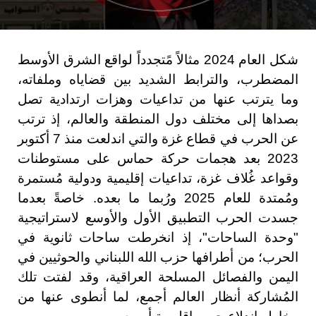
شكل العام 2024 مثالاً مًتجدداً لواقع الشرق الأوسط
المضطرب، والترابط الشديد بين قضاياه وملفاته،
وما يترتب عنها من تداعيات وهزات ارتدادية تصل
بصداها إلى مختلف دول المنطقة والعالم، إذ ترتب
عن الحرب في قطاع غزة والتي اندلعت منذ 7 أكتوبر
2023 بعد هجمات حركة حماس على مستوطنات
وقواعد غُلاف غزة، تداعيات إقليمية ودولية مُستمرة
ومُمتدة للعام 2025 ورُبما ما بعده. خاصةً بعدما
جسدت الحرب التطبيق الأول والأوسع لاستراتيجية
"وحدة الساحات"، إذ انخرطت ساحات ثانوية في
الحرب؛ من أطرافها حزب الله اللبناني والحوثيين في
اليمن والفصائل المسلحة العراقية، وقد لفتت تلك
المُشاركة أنظار العالم أجمع، لما أنطوى عنها من