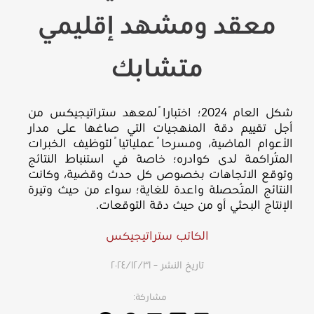
معقد ومشهد إقليمي
متشابك
شكل العام 2024؛ اختباراً لمعهد ستراتيجيكس من
أجل تقييم دقة المنهجيات التي صاغها على مدار
الأعوام الماضية، ومسرحاً عملياتياً لتوظيف الخبرات
المُتراكمة لدى كوادره؛ خاصة في استنباط النتائج
وتوقع الاتجاهات بخصوص كل حدث وقضية، وكانت
النتائج المُتحصلة واعدة للغاية؛ سواء من حيث وتيرة
الإنتاج البحثي أو من حيث دقة التوقعات.
الكاتب ستراتيجيكس
تاريخ النشر – ٣١‏/١٢‏/٢٠٢٤
مشاركة: