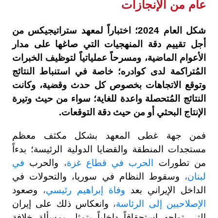
عام من الإنجازات
شكل العام 2024؛ اختباراً لمعهد ستراتيجيكس من
أجل تقييم دقة المنهجيات التي صاغها على مدار
الأعوام الماضية، ومسرحاً عملياتياً لتوظيف الخبرات
المُتراكمة لدى كوادره؛ خاصة في استنباط النتائج
وتوقع الاتجاهات بخصوص كل حدث وقضية، وكانت
النتائج المُتحصلة واعدة للغاية؛ سواء من حيث وتيرة
الإنتاج البحثي أو من حيث دقة التوقعات.
فمن جهة غطى المعهد بشكل مكثف معظم
مستجدات المنطقة والقضايا الدولية الرئيسة؛ بدءاً
من تطورات
الحرب في قطاع غزة
،
والحرب
في
لبنان
،
وسقوط النظام في سوريا، والتحولات في
الداخل الإيراني بعد
وفاة إبراهيم رئيسي
،
وصعود
الإصلاحيين إلى الرئاسة
،
وانعكاس ذلك على إيران
التي تواجه استحقاقاً داخلياً يتمثل بمسألة خلافة