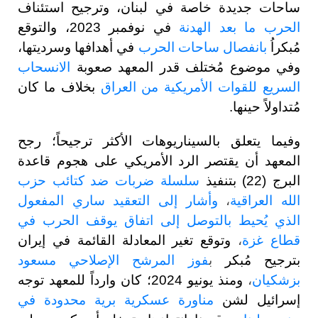
ساحات جديدة خاصة في لبنان، وترجيح استئناف
الحرب ما بعد الهدنة
في نوفمبر 2023، والتوقع
مُبكراُ
بانفصال ساحات الحرب
في أهدافها وسرديتها،
وفي موضوع مُختلف قدر المعهد صعوبة
الانسحاب
السريع للقوات الأمريكية من العراق
بخلاف ما كان
مُتداولاً حينها.
وفيما يتعلق بالسيناريوهات الأكثر ترجيحاً؛ رجح
المعهد أن يقتصر الرد الأمريكي على هجوم قاعدة
البرج (22) بتنفيذ
سلسلة ضربات ضد كتائب حزب
الله العراقية
،
وأشار إلى التعقيد ساري المفعول
الذي يُحيط بالتوصل إلى اتفاق يوقف الحرب في
قطاع غزة
،
وتوقع تغير المعادلة القائمة في إيران
بترجيح مُبكر
ب
فوز المرشح الإصلاحي مسعود
بزشكيان
،
ومنذ يونيو 2024؛ كان وارداً للمعهد توجه
إسرائيل لشن
مناورة عسكرية برية محدودة في