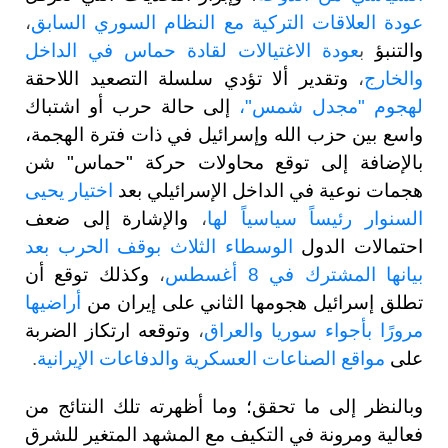
عودة العلاقات التركية مع النظام السوري السابق
،
والتنبؤ
ب
عودة الاغتيالات لقادة حماس في الداخل
والخارج
،
وتقدير ألا تؤدي سلسلة التصعيد اللاحقة
لهجوم "مجدل شمس"،
إلى حالة حرب أو اشتباك
واسع بين حزب الله وإسرائيل في ذات فترة الهجمة،
بالإضافة إلى توقع محاولات حركة "حماس" شن
هجمات نوعية في الداخل الإسرائيلي بعد
اختيار يحيى
السنوار رئيساً سياسياً لها
،
والإشارة إلى ضعف
احتمالات الدول
الوسطاء الثلاث بوقف الحرب بعد
بيانها المشترك في 8 أغسطس
،
وكذلك توقع أن
تطلق إسرائيل هجومها الثاني على إيران من
أراضيها
مرورًا بأجواء سوريا والعراق
،
وتوقعه ارتكاز الضربة
على
مواقع الصناعات العسكرية والدفاعات الإيرانية
.
وبالنظر إلى ما تحقق؛ وما أظهرته تلك النتائج من
فعالية ومرونة في التكيف مع المشهد المتغير للشرق