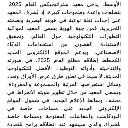
الأوسط، يدخل معهد ستراتيجيكس العام 2025،
بتطلعات واعدة وطموحات كبيرة، إذ يُشرف المعهد
على إحداث نقلة نوعية في هويته البصرية وبصمته
التحريرية. فمن جهة الهوية يسعى المعهد لمواكبة
التطورات التكنولوجية حول العالم، وتحقيق
الاستفادة القصوى من استخدامات الذكاء
الاصطناعي، ويدعم الموقع الإلكتروني الجديد
المُخطط إطلاقه مطلع العام 2025، في صورته
وافتتاحيته وأدواته التوظيف الأفضل للتكنولوجيا
الحديثة، لا سيما في تطور طرق عرض الأوراق وتعدد
وسائل استعراضها المرئية والمسموعة والمقروءة.
ويسعى المعهد من خلال تطوير هويته الانخراط في
مختلف وسائط الإعلام الجديد، في شمول الموقع
الإلكتروني الجديد على مساحات خاصة في
البودكاست والنقاشات المفتوحة ومساحة خاصة
للخبراء، والذي سيشهد عند انطلاقه برامج مُتعددة