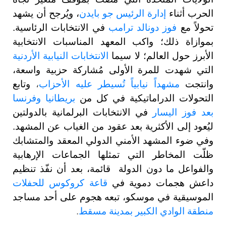
الحرب أثناء
إدارة الرئيس جو بايدن
، ويُرجح أن يشهد
تحولاً مع
فوز دونالد ترامب
في الانتخابات الرئاسية.
بموازاة ذلك؛ واكب المعهد المناسبات الانتخابية
الأبرز حول العالم؛ لا سيما
الانتخابات النيابية الأردنية
التي شهدت للمرة الأولى مُشاركة حزبية واسعة،
وانتجت
مشهداً نيابياً تُسيطر عليه الأحزاب
،
وتابع
التحولات الدراماتيكية في كل من
بريطانيا وفرنسا
بعد فوز اليسار
في الانتخابات البرلمانية بالدولتين
ليُعود إلى الأكثرية بعد عقود من الغياب عن المشهد.
وفي ضوء المشهد الأمني الدولي المعقد والمتشابك
ظلّت المخاطر التي تمثلها الجماعات الإرهابية
والفواعل ما دون الدولة قائمة، بعد أن نفّذ تنظيم
داعش هجمات دموية في
قاعة كروكوس للحفلات
الموسيقية في موسكو، تبعه هجوم على أحد مساجد
منطقة الوادي الكبير بمدينة مسقط
.