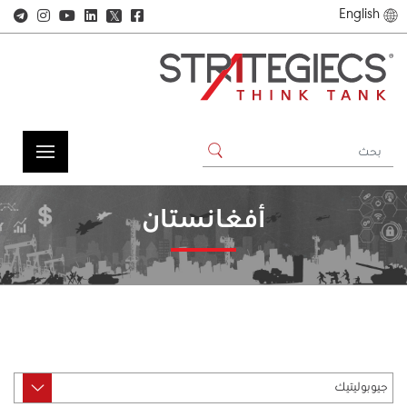
English
𝕏
أفغانستان