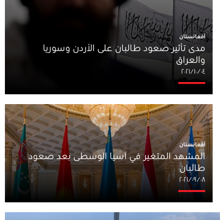
أفغانستان
مدى تأثير صعود طالبان على الأردن وسوريا
والعراق
٠٤‏/١٠‏/٢٠٢١
أفغانستان
المشهد المتغير في آسيا الوسطى بعد صعود
طالبان
٠٨‏/٠٩‏/٢٠٢١