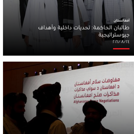
أفغانستان
طالبان الحاكمة: تحديات داخلية وأهداف
جيوستراتيجية
٢٤‏/٠٨‏/٢٠٢١