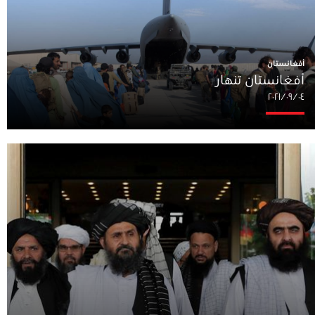
أفغانستان
أفغانستان تنهار
٠٤‏/٠٩‏/٢٠٢١