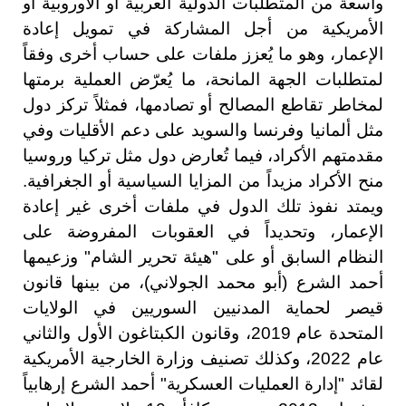
واسعة من المتطلبات الدولية العربية أو الأوروبية أو
الأمريكية من أجل المشاركة في تمويل إعادة
الإعمار، وهو ما يُعزز ملفات على حساب أخرى وفقاً
لمتطلبات الجهة المانحة، ما يُعرّض العملية برمتها
لمخاطر تقاطع المصالح أو تصادمها، فمثلاً تركز دول
مثل ألمانيا وفرنسا والسويد على دعم الأقليات وفي
مقدمتهم الأكراد، فيما تُعارض دول مثل تركيا وروسيا
منح الأكراد مزيداً من المزايا السياسية أو الجغرافية.
ويمتد نفوذ تلك الدول في ملفات أخرى غير إعادة
الإعمار، وتحديداً في العقوبات المفروضة على
النظام السابق أو على "هيئة تحرير الشام" وزعيمها
أحمد الشرع (أبو محمد الجولاني)، من بينها قانون
قيصر لحماية المدنيين السوريين في الولايات
المتحدة عام 2019، وقانون الكبتاغون الأول والثاني
عام 2022، وكذلك تصنيف وزارة الخارجية الأمريكية
لقائد "إدارة العمليات العسكرية" أحمد الشرع إرهابياً