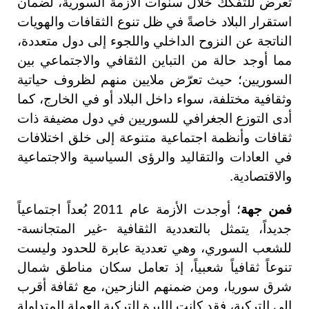
تعرض للتفكك خلال سنوات الأزمة السورية، لضمان
استقرار البلاد خاصةً في ظل تنوع الثقافات والهويات
الناتجة عن النزوح الداخلي واللجوء إلى دول متعددة،
مما أوجد حالة من التباين الثقافي والاجتماعي بين
السوريين؛ حيث تعرّض ملايين منهم لظروف حياتية
وثقافية مختلفة، سواء داخل البلاد أو في الخارج، كما
أدى التوزع الجغرافي للسوريين في دول مضيفة ذات
ثقافات وأنظمة اجتماعية متنوعة إلى خلق اختلافات
في العادات والتقاليد والرؤى السياسية والاجتماعية
والاقتصادية.
فمن جهة
؛ أوجدت الأزمة عام 2011 بُعداً اجتماعياً
جديداً، يتمثل بالتعددية الثقافية -غير المتجانسة-
للشعب السوري، وهي تعددية عابرة للحدود وليست
تنوعاً ثقافياً شعبياً، إذ تعامل سكان مناطق شمال
شرق سوريا، ومن ضمنهم النازحين، مع ثقافة أقرب
إلى التركية، فقد كانت الليرة التركية العملة المتداولة