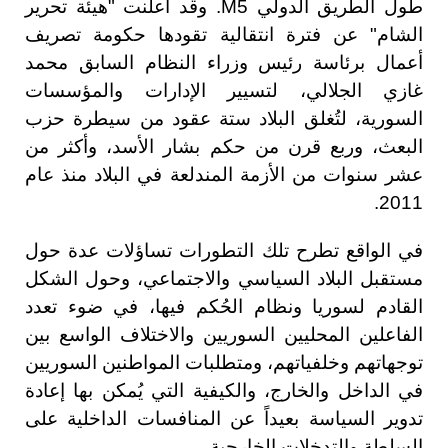
طول الطريق الدولي M5. وقد أعلنت "هيئة تحرير
الشام" عن فترة انتقالية تقودها حكومة تصريف
أعمال برئاسة رئيس وزراء النظام السابق محمد
غازي الجلالي، لتسيير الإدارات والمؤسسات
السورية، لتُغلق البلاد ستة عقود من سيطرة حزب
البعث، وربع قرن من حكم بشار الأسد، وأكثر من
عشر سنوات من الأزمة المندلعة في البلاد منذ عام
2011.
في الواقع تطرح تلك التطورات تساؤلات عدة حول
مستقبل البلاد السياسي والاجتماعي، وحول الشكل
القادم لسوريا ونظام الحُكم فيها، في ضوء تعدد
الفاعلين المحليين السوريين والاختلاف الواسع بين
توجهاتهم وخلفياتهم، ومتطلبات المواطنين السوريين
في الداخل والخارج، والكيفية التي يُمكن بها إعادة
تدوير السياسة بعيداً عن المنافسات الداخلية على
السلطة والتدخلات الخارجية.