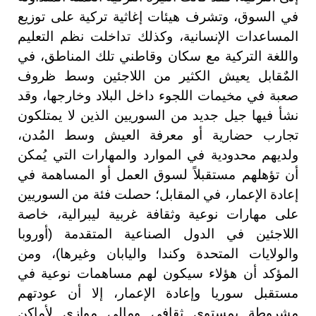
في السوق، وتشرف هيئات إغاثية تركية على توزيع
المساعدات الإنسانية، وكذلك تداخلت نظم التعليم
واللغة التركية مع سكان وقاطني تلك المناطق، في
المٌقابل يعيش الكثير من اللاجئين وسط ظروف
صعبة في مخيمات اللجوء داخل البلاد وخارجها، وقد
نشأ فيها جيل جديد من السوريين الذين لا يمتلكون
تجارب حضارية أو معرفة العيش وسط المُدن،
ولديهم محدودية في الموارد والمهارات التي يُمكن
أن تؤهلهم مستقبلاً لسوق العمل أو المساهمة في
إعادة الإعمار، في المقابل؛ حصلت فئة من السوريين
على مهارات نوعية وثقافة غربية ليبرالية، خاصة
اللاجئين في الدول الصناعية المتقدمة (أوروبا
والولايات المتحدة وكندا واليابان وغيرها)، ومن
المؤكد أن هؤلاء سيكون لهم مساهمات نوعية في
مستقبل سوريا وإعادة الإعمار، إلا أن عودتهم
مشروطة بمستوى ثقافي ومالي موازي لأماكن