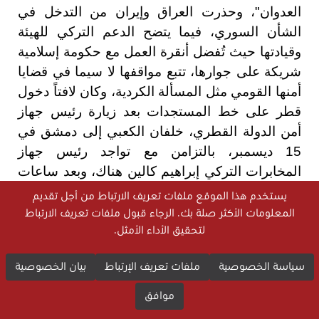
العدوان"، وحذرت العراق وإيران من التدخل في
الشأن السوري، فيما يتضح الدعم التركي للهيئة
وقيادتها حيث تُفضل أنقرة العمل مع حكومة إسلامية
شريكة على جوارها، تتبع مواقفها لا سيما في قضايا
أمنها القومي مثل المسألة الكردية، وكان لافتاً دخول
قطر على خط المستجدات بعد زيارة رئيس جهاز
أمن الدولة القطري، خلفان الكعبي إلى دمشق في
15 ديسمبر، بالتزامن مع تواجد رئيس جهاز
المخابرات التركي إبراهيم كالين هناك، وبعد ساعات
من زيارة لوزير الخارجية الأمريكي أنتوني بلينكن إلى
يستخدم هذا الموقع ملفات تعريف الارتباط من أجل تقديم
أنقرة والدوحة أثناء جولة له في المنطقة شملت
المعلومات الأكثر صلة بك. الرجاء قبول ملفات تعريف الارتباط
الأردن، وقد عقد الطرفان اجتماعات مع قائد هيئة
لتحقيق الأداء الأمثل.
التحرير الشام أحمد الشرع ورئيس الحكومة المؤقت
سياسة الخصوصية
ملفات تعريف الإرتباط
بيان الخصوصية
محمد البشير لبحث مستقبل البلاد في المرحلة
المقبلة. وبذلك تُصبح الزيارات من تركيا وقطر أولى
موافق
الزيارات الدولية الرسمية إلى سوريا بعد تغيير