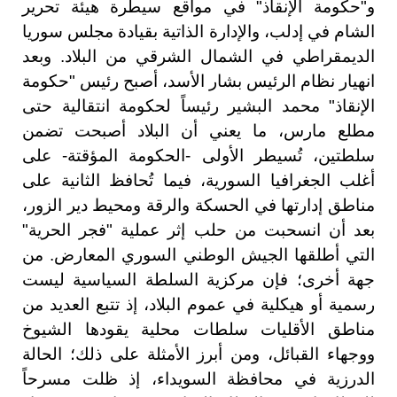
و"حكومة الإنقاذ" في مواقع سيطرة هيئة تحرير
الشام في إدلب، والإدارة الذاتية بقيادة مجلس سوريا
الديمقراطي في الشمال الشرقي من البلاد. وبعد
انهيار نظام الرئيس بشار الأسد، أصبح رئيس "حكومة
الإنقاذ" محمد البشير رئيساً لحكومة انتقالية حتى
مطلع مارس، ما يعني أن البلاد أصبحت تضمن
سلطتين، تُسيطر الأولى -الحكومة المؤقتة- على
أغلب الجغرافيا السورية، فيما تُحافظ الثانية على
مناطق إدارتها في الحسكة والرقة ومحيط دير الزور،
بعد أن انسحبت من حلب إثر عملية "فجر الحرية"
التي أطلقها الجيش الوطني السوري المعارض. من
جهة أخرى؛ فإن مركزية السلطة السياسية ليست
رسمية أو هيكلية في عموم البلاد، إذ تتبع العديد من
مناطق الأقليات سلطات محلية يقودها الشيوخ
ووجهاء القبائل، ومن أبرز الأمثلة على ذلك؛ الحالة
الدرزية في محافظة السويداء، إذ ظلت مسرحاً