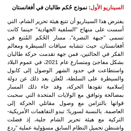
السيناريو الأول
: نموذج حُكم طالبان في أفغانستان
يفترض هذا السيناريو أن تتبع هيئة تحرير الشام، التي
أسست على منهاج "السلفية الجهادية" حينما كانت
تسمى "جبهة النصرة"، مسار الحُكم المُتبع في
أفغانستان، حيث تتشابه سياقات السيطرة ومعالم
الفكر في الحالتين، فمن جهة تقدمت حركة طالبان
بشكل مفاجئ ومتسارع عام 2021، في عموم البلاد
واستطاعت في حدود الشهر الوصول إلى كابول
والسيطرة على السلطة، لتُعلن بعد ذلك عن دولة
إسلامية تقودها الحركة، وقد جاء ذلك المسار
بمصالحة وتوافق مع الولايات المتحدة التي سحبت
قواتها بالتزامن مع وصول مقاتلي الحركة إلى
العاصمة. بالنسبة لسوريا؛ تبدو التفاهمات الأمريكية-
التركية مع هيئة تحرير الشام جلية، إذ فضلت
واشنطن تحميل النظام السابق مسؤولية عملية "ردع