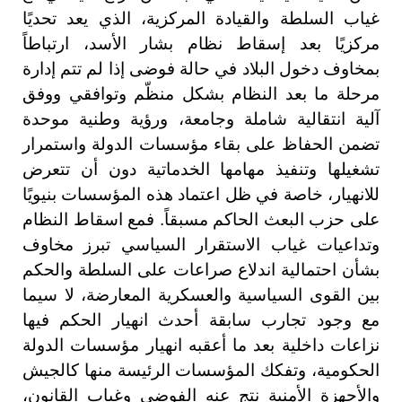
غياب السلطة والقيادة المركزية، الذي يعد تحديًا
مركزيًا بعد إسقاط نظام بشار الأسد، ارتباطاً
بمخاوف دخول البلاد في حالة فوضى إذا لم تتم إدارة
مرحلة ما بعد النظام بشكل منظّم وتوافقي ووفق
آلية انتقالية شاملة وجامعة، ورؤية وطنية موحدة
تضمن الحفاظ على بقاء مؤسسات الدولة واستمرار
تشغيلها وتنفيذ مهامها الخدماتية دون أن تتعرض
للانهيار، خاصة في ظل اعتماد هذه المؤسسات بنيويًا
على حزب البعث الحاكم مسبقاً. فمع اسقاط النظام
وتداعيات غياب الاستقرار السياسي تبرز مخاوف
بشأن احتمالية اندلاع صراعات على السلطة والحكم
بين القوى السياسية والعسكرية المعارضة، لا سيما
مع وجود تجارب سابقة أحدث انهيار الحكم فيها
نزاعات داخلية بعد ما أعقبه انهيار مؤسسات الدولة
الحكومية، وتفكك المؤسسات الرئيسة منها كالجيش
والأجهزة الأمنية نتج عنه الفوضى وغياب القانون،