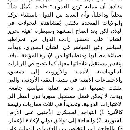
مفادها أن عملية "ردع العدوان" جاءت لتُمثّل شأناً
محلياً وداخلياً، وأن العديد من الدول باستثناء تركيا
والولايات المتحدة تكتفي بُمشاهدة التحولات في
البلاد، لكن بعد اتضاح المشهد وسيطرة "هيئة تحرير
الشام" على دمشق زادت الدول من انخراطها
المباشر وغير المباشر في الشأن السوري، وبدأت
بصياغة مطالبها ومتطلباتها من الإدارة المؤقتة للبلاد،
وتقدير مستقبل علاقاتها معها، كما يتضح في الزيارات
الدبلوماسية الأممية والأوروبية إلى دمشق،
والاجتماعات الأمنية في مدينة العقبة الأردنية، والتي
اتفقت جميعها على دعم عملية سياسية جامعة.
وبذلك لا يُمكن فصل مستقبل سوريا دون النظر إلى
الاعتبارات الدولية، وتحديداً في ثلاث مقاربات رئيسة
كالآتي: 1) التواجد العسكري الأجنبي على الأرض
السورية، 2) والحاجة إلى توافق دولي لإعادة الإعمار،
3) والحاجة إلى التخلص من العقوبات الدولية على