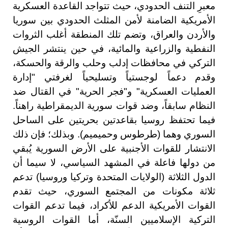
معبرِ التنف الحدودي، حيث تتواجد القاعدة العسكرية
الأمريكية الضامنة لأمن المثلث الحدودي بين سوريا
والأردن والعراق، وتضم تلك المنطقة أغلب الثروات
النفطية والزراعية والمائية، في حين ينتشر الجيش
التركي في محافظات إدلب وحلب والرقة والحسكة،
وقدم دعماً لوجستياً وتسليحياً لغرفتي "إدارة
العمليات العسكرية" و"فجر الحرية" في القتال ضد
النظام سابقاً، وضد قوات سورية الديمقراطية راهناً.
فيما تحتفظ روسيا بقاعدتين بحريتين على الساحل
السوري وهما (طرطوس وحميميم). وبذلك؛ فإن ذلك
الانتشار للقوات الأجنبية على الأرض السورية يُبقي
من دولها فاعلة في المشهد السياسي، لا سيما أن
الدول الثلاثة (الولايات المتحدة وتركيا وروسيا) تدعم
ثلاثة مكونات من المجتمع السوري، حيث تقدم
القوات الأمريكية الدعم للأكراد، فيما تدعم القوات
التركية الإسلاميين السنّة، أما القوات الروسية