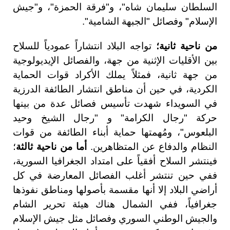
السلطان سليمان شاه"، و"فرقة الحمزة"، و"جيش
الإسلام" وفصائل "الجبهة الشامية".
من ناحية ثانية؛
تواجه البلاد انتشاراً عمودياً للسلاح
بين الأقليات الإثنية من جهة، والفصائل الإيديولوجية
من جهة ثانية، فمثلاً يملك الأكراد قوات الحماية
الكردية، في حين أن مناطق انتشار الطائفة الدرزية
في السويداء شهدت تأسيس فصائل عدة من بينها
حركة "رجال الكرامة" و "رجال الشيخ وحيد
البلعوس"، ومُهمتها حماية أبناء الطائفة من قوات
النظام والدفاع عن المتظاهرين.
أما من ناحية ثالثة
؛
فينتشر السلاح أفقياً على امتداد الجغرافيا السورية،
ففي حين تنتشر أغلب الفصائل المعارضة في كل
أراضي البلاد إلا أنها مقسمة بأصولها ومناطق نفوذها
جغرافياً، ففي الشمال هناك هيئة تحرير الشام
والجيش الوطني السوري وفصائل مثل جيش الإسلام