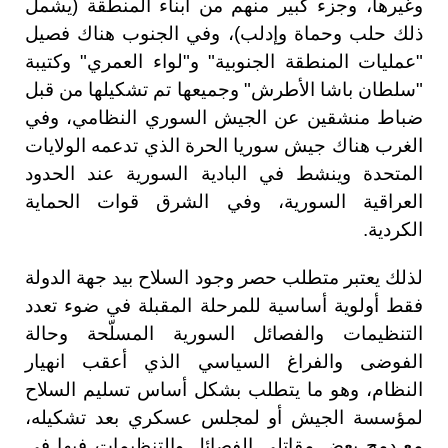
وغيرها، وجزء كبير منهم من أبناء المنطقة (يشمل
ذلك حلب وحماة وإدلب)، وفي الجنوب هناك فصيل
"عمليات المنطقة الجنوبية" و"لواء العمري" وكتيبة
"سلطان باشا الأطرش" وجميعها تم تشكيلها من قبل
ضباط منشقين عن الجيش السوري النظامي، وفي
الغرب هناك جيش سوريا الحرة الذي تدعمه الولايات
المتحدة وينشط في البادية السورية عند الحدود
العراقية السورية، وفي الشرق قوات الحماية
الكردية.
لذلك يعتبر متطلب حصر وجود السلاح بيد جهة الدولة
فقط أولوية أساسية للمرحلة المقبلة في ضوء تعدد
التنظيمات والفصائل السورية المسلّحة وحالة
الفوضى والفراغ السياسي الذي أعقب انهيار
النظام، وهو ما يتطلب بشكل أساس تسليم السلاح
لمؤسسة الجيش أو لمجلس عسكري بعد تشكيله،
مع دمج بعض مقاتلي الفصائل والتنظيمات فيها في