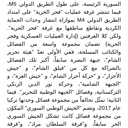
السورية الرئيسة، على طول الطريق الدولي M5،
فيما تنتشر غرفة عمليات "فجر الحرية" على امتداد
الطريق الدولي M4 بموازاة انتشار وحدات الحماية
الكردية وتقاطع مناطقها مع غرفة "فجر الحرية".
ولكن كلا الغرفتين (إدارة العمليات العسكرية وفجر
الحرية) تضمان مجموعة واسعة من الفصائل
والكتائب المسلحة، ففي الأولى تعدّ "هيئة تحرير
الشام"، جبهة النصرة سابقاً، أكبر تلك الفصائل
بالشراكة مع كل من "فيلق الشام"، و "جيش
الأحرار"، و "حركة أحرار الشام"، و "جيش العزة"، و
"الجبهة الشامية"، وحركة نور الدين الزنكي
التركستانية، وفصائل "الجبهة الوطنية للتحرير". فيما
الثانية؛ تمثّل تحالفاً من مجموعة فصائل وحدتها تركيا
عام 2017، وتضم "الجيش الوطني السوري" المكوّن
من مجموعة فصائل كانت تشكل الجيش السوري
الحر سابقاً، و"فرقة السلطان مراد"، و"فرقة