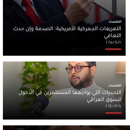
الاقتصاد
التعريفات الجمركية الأمريكية: الصدمة وإن حدث
التعافي
١٠‏/٠٤‏/٢٠٢٥
الاقتصاد
التحديات التي يواجهها المستثمرين في الدخول
للسوق العراقي
١٠‏/٠٣‏/٢٠٢٤