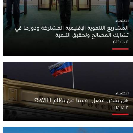
الاقتصاد
المشاريع التنموية الإقليمية المشتركة ودورها في
تشابك المصالح وتحقيق التنمية
١٢‏/٠١‏/٢٠٢٢
الاقتصاد
هل يمكن فصل روسيا عن نظام SWIFT؟
٢٣‏/٠٦‏/٢٠٢١