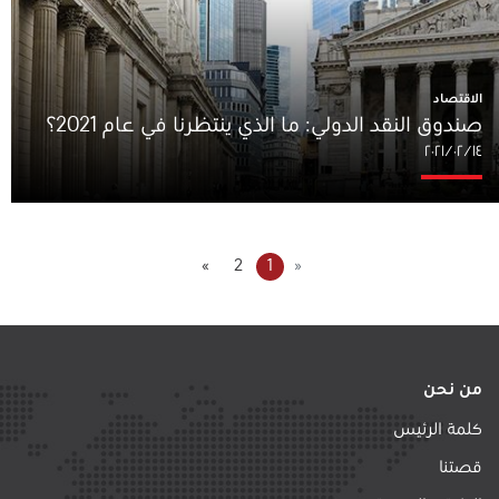
الاقتصاد
صندوق النقد الدولي: ما الذي ينتظرنا في عام 2021؟
١٤‏/٠٢‏/٢٠٢١
»
2
1
«
من نحن
كلمة الرئيس
قصتنا