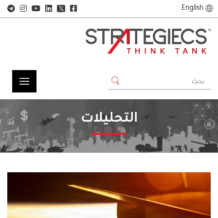
English
𝕏
التحليلات