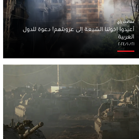
مقالات رأي
أعيدوا إخوتنا الشيعة إلى عروبتهم! دعوة للدول
العربية
٢١‏/١٠‏/٢٠٢٤