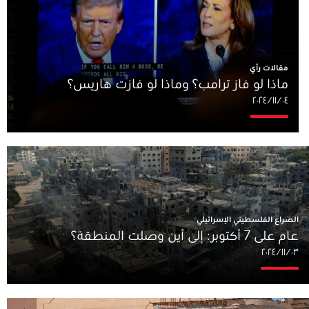
مقالات رأي
ماذا لو فاز ترامب؟ وماذا لو فازت هاريس؟
٠٤‏/١١‏/٢٠٢٤
الصراع الفلسطيني الإسرائيلي
عام على 7 أكتوبر: إلى أين وصلت المنطقة؟
٠٣‏/١١‏/٢٠٢٤