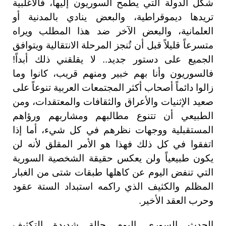
شكل الدولة التي يطمح السوريون إليها، فالأغلبية
تريدها ديموقراطية، والبعض ينادي بالمدنية أو
العلمانية، والبعض الآخر ضد هذا المطلب ويراه
متسرعاً قليلاً قبل أن تُنجز المرحلة الانتقالية ويتوافق
الجميع على دستور جديد.. لا يقلقني ذلك أبداً!
فالسوريون وأنا بهم خبير ومنهم قريب، كانوا وما
زالوا دائماً أصحاب أكثر المجتمعات العربية تنوعاً على
صعيد الإثنيات والأعراق والثقافات والمعتقدات، ومن
الطبيعي أن تتنوع مطالبهم ومشاربهم ورؤاهم
المستقبلية ووجهات نظرهم في كل شيء، أما إذا
اتفقوا في كل ذلك فهذا هو الأمر المقلق لأنه لن
يكون طبيعياً ولن يعكس حقيقة الشخصية السورية
التي تنفض اليوم عن كاهلها طبقات شتى من الغبار
المظلم والكثيف الذي راكمه استبداد الستة عقود
وحرب العقد الأخير.
الحدث السوري اليوم حالة شديدة التكثيف