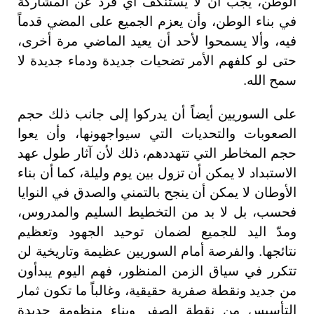
الوطن، يجب أن لا يستنكف أي فرد عن المشاركة
في بناء الوطن، وأن يعزم الجميع على المضي قدماً
فيه، وألا يسمحوا لأحد أن يعيد الماضي مرة أخرى،
حتى لو كلفهم الأمر تضحيات جديدة ودماء جديدة لا
سمح الله.
على السوريين أيضاً أن يدركوا إلى جانب ذلك حجم
الصعوبات والتحديات التي سيواجهونها، وأن يعوا
حجم المخاطر التي تتهددهم، ذلك لأن آثار طول عهد
الاستبداد لا يمكن أن تزول بين يوم وليلة، كما أن بناء
الأوطان لا يمكن أن ينجح بالتمني والصدق في النوايا
فحسب، بل لا بد من التخطيط السليم والمدروس،
ومدّ اليد للجميع لضمان توحيد الجهود وتعظيم
نتائجها. والفرصة أمام السوريين عظيمة وتاريخية لن
تتكرر في سياق الزمن المنظور، فهم اليوم يبدأون
من جديد ونقطة صفرية حقيقية، وغالباً ما تكون ثمار
التأسيس من نقطة الصفر وبناء منظومة جديدة