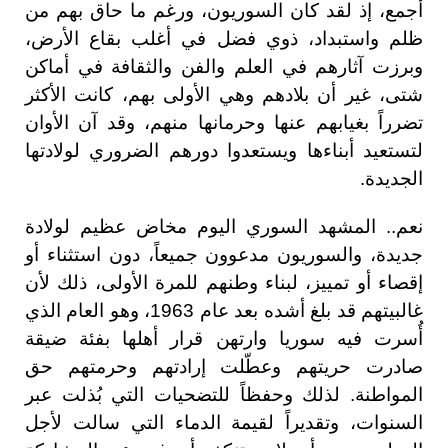
أجمع، إذ لقد كان السوريون، ورغم ما حاق بهم من
ظلم واستبداد، ذوي فضل في أغلب بقاع الأرض،
وبرزت آثارهم في العلم والفن والثقافة في أماكن
شتى، غير أن بلادهم وهي الأولى بهم، كانت الأكثر
تضرراً بغيابهم عنها وحرمانها منهم، وقد آن الأوان
لتستعيد أبناءها ويستعدوا دورهم الضروري لولادتها
الجديدة.
نعم.. المشهد السوري اليوم مخاض عظيم لولادة
جديدة، والسوريون مدعوون جميعاً، دون استثناء أو
إقصاء أو تمييز، لبناء وطنهم للمرة الأولى، ذلك لأن
غالبيتهم قد بلغ أشده بعد عام 1963، وهو العام الذي
أُسرت فيه سوريا وارتهن قرار أهلها بفئة ضيقة
صادرت حريتهم وعطّلت إرادتهم وحرمتهم حق
المواطنة. لذلك وحفظاً للتضحيات التي بُذلت عبر
السنوات، وتقديراً لقيمة الدماء التي سالت لأجل