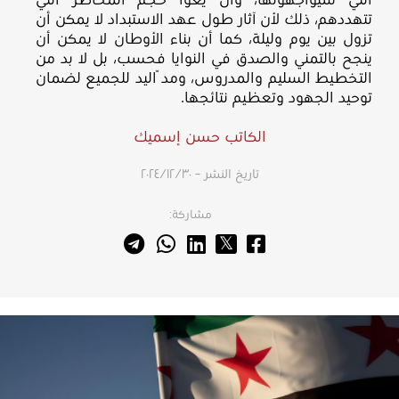
التي سيواجهونها، وأن يعوا حجم المخاطر التي
تتهددهم، ذلك لأن آثار طول عهد الاستبداد لا يمكن أن
تزول بين يوم وليلة، كما أن بناء الأوطان لا يمكن أن
ينجح بالتمني والصدق في النوايا فحسب، بل لا بد من
التخطيط السليم والمدروس، ومدّ اليد للجميع لضمان
توحيد الجهود وتعظيم نتائجها.
الكاتب حسن إسميك
تاريخ النشر – ٣٠‏/١٢‏/٢٠٢٤
مشاركة: