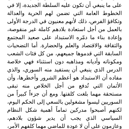
على ما ينبغي أن تكون عليه السلطة الجديدة، إلا في
الخطوط العامة التي تضمن لهم الحرية والعدالة
وتكافؤ الفرص، ذلك لأنهم معنيون في الدرجة الأولى
بالعمل من أجل استعادة بلادهم كاملة غير منقوصة،
وإعادة بناء ما دمّره الاستبداد على صعيد المجتمع
والثقافة والاقتصاد والعلم والحضارة. أما التضحيات
السابقة التي قدموها جميعهم، من كل فئات الشعب
ومكوناته وأديانه ومذاهبه دون استثناء فهي خلاصة
الدرس الذي ينبغي أن يستفيد منه السوري، والذي
مفاده أن الاستبداد هو أعظم الشرور وأخطرها، وأن
الأثمان التي تُدفع من أجل الخلاص منه تبقى
مستحقة مهما بلغت كلفتها. ومع أن جزءاً كبيراً من
السوريين ليسوا مشغولين بالسعي إلى الحكم اليوم،
لكنهم أصبحوا مدركين تماماً أهمية شكل النظام
السياسي الذي يجب أن يدير شؤون بلادهم،
وعازمون على أن لا عودة للماضي مهما كلفهم الأمر،