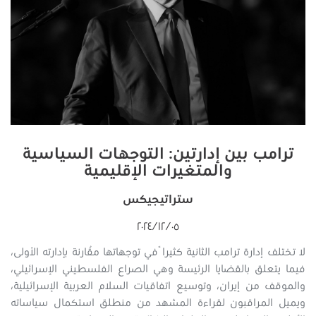
ترامب بين إدارتين: التوجهات السياسية
والمتغيرات الإقليمية
ستراتيجيكس
٠٥‏/١٢‏/٢٠٢٤
لا تختلف إدارة ترامب الثانية كثيراً في توجهاتها مُقارنة بإدارته الأولى،
فيما يتعلق بالقضايا الرئيسة وهي الصراع الفلسطيني الإسرائيلي،
والموقف من إيران، وتوسيع اتفاقيات السلام العربية الإسرائيلية،
ويميل المراقبون لقراءة المشهد من منطلق استكمال سياساته