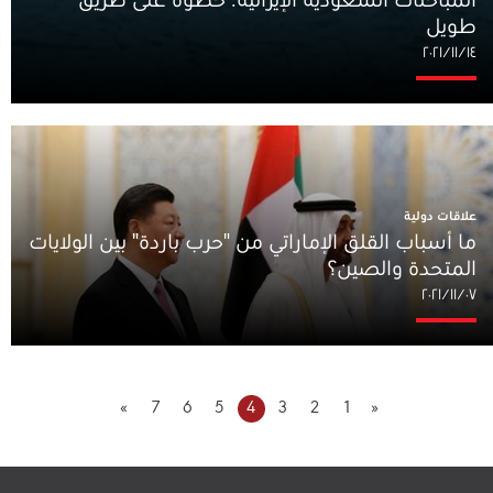
المباحثات السعودية-الإيرانية: خطوة على طريق
طويل
١٤‏/١١‏/٢٠٢١
علاقات دولية
ما أسباب القلق الإماراتي من "حرب باردة" بين الولايات
المتحدة والصين؟
٠٧‏/١١‏/٢٠٢١
»
7
6
5
4
3
2
1
«