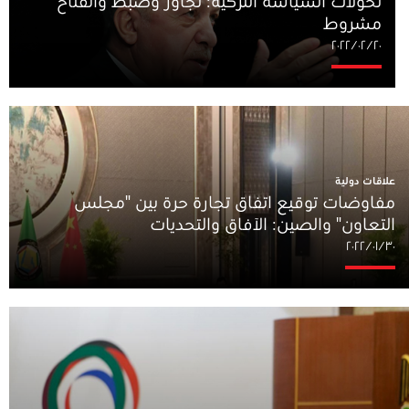
تحولات السياسة التركية: تجاوز وضبط وانفتاح
مشروط
٢٠‏/٠٢‏/٢٠٢٢
علاقات دولية
مفاوضات توقيع اتفاق تجارة حرة بين "مجلس
التعاون" والصين: الآفاق والتحديات
٣٠‏/٠١‏/٢٠٢٢