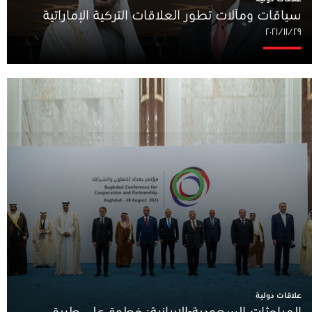
سياقات ومآلات تطور العلاقات التركية الإماراتية
٢٩‏/١١‏/٢٠٢١
علاقات دولية