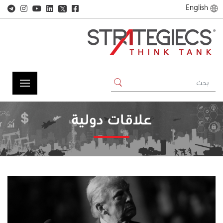
English
𝕏
علاقات دولية