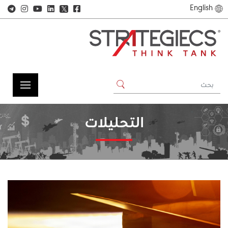
English
𝕏
التحليلات