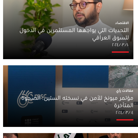
الاقتصاد
التحديات التي يواجهها المستثمرين في الدخول
للسوق العراقي
١٠‏/٠٣‏/٢٠٢٤
مقالات رأي
مؤتمر ميونخ للأمن في نسخته الستين: الصحوة
المتأخرة
٠٤‏/٠٣‏/٢٠٢٤