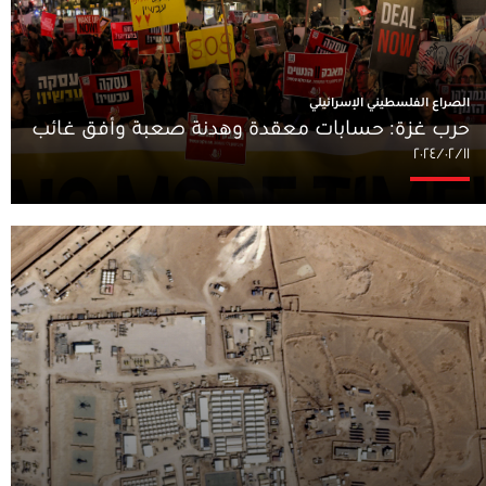
الصراع الفلسطيني الإسرائيلي
حرب غزة: حسابات معقدة وهدنة صعبة وأفق غائب
١١‏/٠٢‏/٢٠٢٤