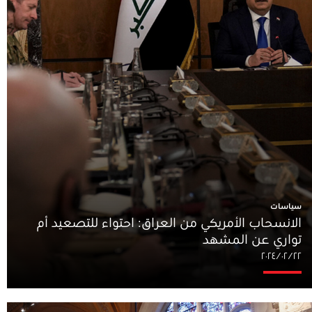
سياسات
الانسحاب الأمريكي من العراق: احتواء للتصعيد أم
تواري عن المشهد
٢٢‏/٠٢‏/٢٠٢٤