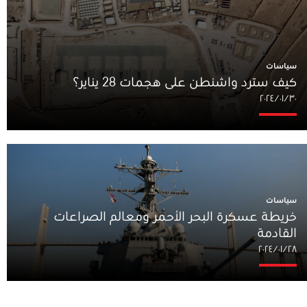
سياسات
كيف سترد واشنطن على هجمات 28 يناير؟
٣٠‏/٠١‏/٢٠٢٤
سياسات
خريطة عسكرة البحر الأحمر ومعالم الصراعات
القادمة
٢٨‏/٠١‏/٢٠٢٤