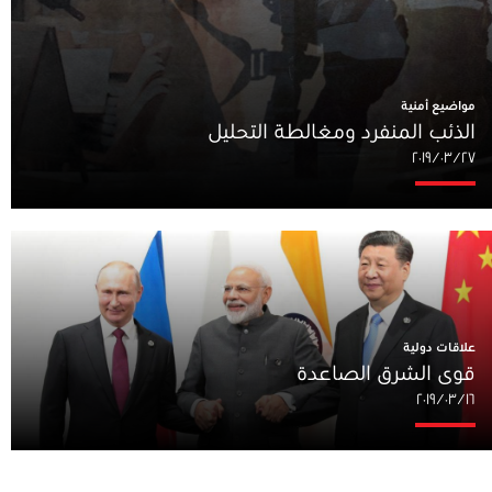
مواضيع أمنية
الذئب المنفرد ومغالطة التحليل
٢٧‏/٠٣‏/٢٠١٩
علاقات دولية
قوى الشرق الصاعدة
١٦‏/٠٣‏/٢٠١٩