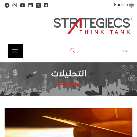
English
𝕏
التحليلات