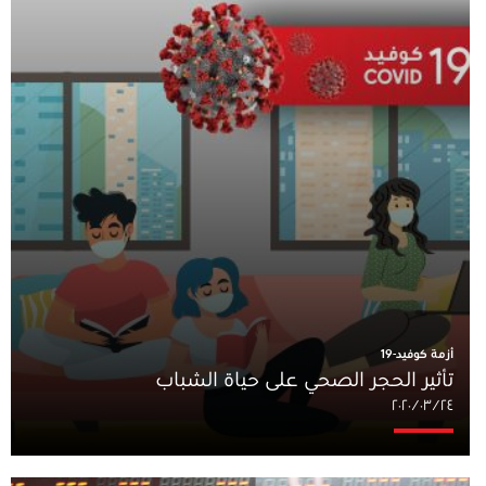
أزمة كوفيد-19
تأثير الحجر الصحي على حياة الشباب
٢٤‏/٠٣‏/٢٠٢٠