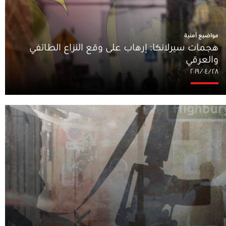
مواضيع أمنية
هجمات سيرلانكا: إرهاب على وقع النزاع الطائفي
والعرقي
٢٨‏/٠٤‏/٢٠١٩