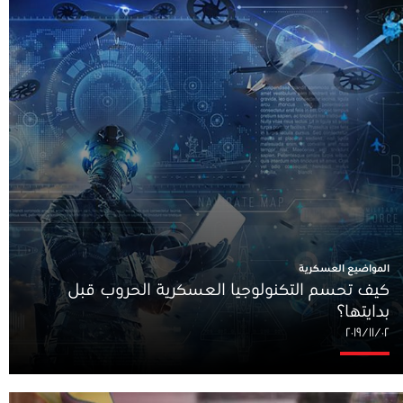
المواضيع العسكرية
كيف تحسم التكنولوجيا العسكرية الحروب قبل
بدايتها؟
٠٢‏/١١‏/٢٠١٩