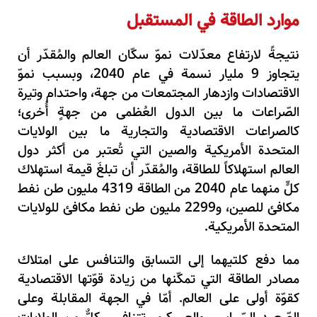
موارد الطاقة في المستقبل
نتيجةً لارتفاع معدّلات نموّ سكّان العالم والمُقدّر أن
يتجاوز
9
مليار نسمة في عام
2040
،
وبسبب نموّ
الاقتصادات وازدهار المجتمعات من جهة
،
واحتدام وتيرة
الصّراعات ما بين الدول العُظمى من جهةٍ أُخرى
؛
كالصراعات الاقتصادية والتجارية ما بين الولايات
المتحدة الأمريكية والصين التي تُعتبر من أكثر دول
العالم استهلاكاً للطاقة
،
والمُقدّر أن تبلغَ قيمة استهلاك
كلٍّ منهما عام
2040
من الطاقة
4319
مليون طن نفط
مكافئ للصين
،
و
2299
مليون طن نفط مكافئ للولايات
المتحدة الأمريكية.
مما دفع كلتيهما إلى التسابق والتنافس على امتلاك
مصادر الطاقة التي تمكّنها من زيادة قوّتها الاقتصادية
كقوّة أولى على العالم. أمّا في الجهة المقابلة وعلى