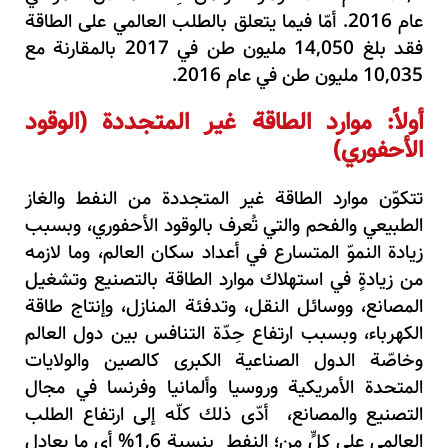
عام
2016
. أمّا فيما يتعلق بالطلب العالمي على الطاقة
فقد بلغ
050
,
14
مليون طن في
2017
بالمقارنة مع
035
,
10
مليون طن في عام
2016
.
أولاً: موارد الطاقة غير المتجددة (الوقود
الأحفوري)
تتكوّن موارد الطاقة غير المتجددة من النفط والغاز
الطبيعي والفحم والتي تُعرف بالوقود الأحفوري
،
وبسبب
زيادة النموّ المتسارع في أعداد سكان العالم
،
وما لازمه
من زيادةٍ في استهلاك موارد الطاقة بالتصنيع وتشغيل
المصانع
،
ووسائل النقل
،
وتدفئة المنازل
،
وإنتاج طاقة
الكهرباء
،
وبسبب ارتفاع حِدّة التنافس بين دول العالم
وخاصّة الدول الصناعية الكبرى كالصين والولايات
المتحدة الأمريكية وروسيا وألمانيا وفرنسا في مجال
التصنيع والمصانع
،
أدّى ذلك كلّه إلى ارتفاع الطلب
العالمي على كلٍّ من
؛
النفط بنسبة
6
,
1
% أي ما يعادل