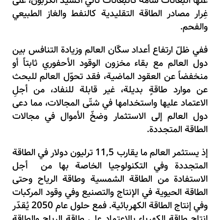
عنها انبعاثاتٌ سامّة كانبعاثات ثاني أكسيد الكربون
،
على
غِرار مصادر الطاقة التقليدية كالنفط والغاز الطبيعي
والفحم.
ففي ظلّ ارتفاع أعداد سكّان العالم وزيادة التنافس بين
دول العالم مع بقاء مخزون الوقود الأحفوري ثابتاً أو
منخفضاً عن العقود الماضية
،
فقد تحوّل العالم للبحث
عن موارد طاقةٍ بديلة
،
غير قابلة للنفاد
،
من أجلِ
الاعتماد عليها واستخدامها في شتّى المجالات
،
مما دعى
دول العالم إلى الاستثمار وضخّ الأموال في مجالات
الطاقة المتجددة.
إذ يستثمر العالم ما يقارب
5
,
11
ترليون دولار في الطاقة
المتجددة وفي التكنولوجيا الخاصة بها من أجل
الاستفادة من الطاقة الشمسية وطاقة الرياح وحتى
الطاقة الحيوية في الإنتاج والتصنيع وفي وقود المركبات
وفي إنتاج الطاقة الكهربائية.
فمع حلول عام
2050
يُقدّر
إنتاج طاقة الكهرباء بالاعتماد على طاقة الرياح والطاقة