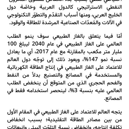
النفطي الاستراتيجي كالدول العربية وخاصّة دول
الخليج العربي
،
ومنها أسباب التقدّم والتطوّر التكنولوجي
في الآلات والمّعدّات الصناعية المرشدة للطاقة والوقود.
أمّا فيما يتعلق بالغاز الطبيعي سوف ينمو الطلب
العالمي على الغاز الطبيعي في عام
2040
ليبلغ
100
مليار متر مكعب بالمقارنة مع عام
2017
،
أي ما يعادل
نسبة نمو
147%
،
ويعود ذلك إلى توجّه دول العالم
للاعتماد على الغاز الطبيعي في إنتاج الطاقة الكهربائية
والمستخدمة في المصانع والتصنيع بدلاً من النفط
والفحم الحجري الذي من المتوقع أن ينخفض الطلب
العالمي عليه بنسبة
3%
،
لينحصر استخدامه فقط في
المصانع.
يتجه العالم للاعتماد على الغاز الطبيعي في المقام الأول
من بين مصادر الطاقة التقليدية
؛
بسبب انخفاض
تكلفة إنتاجه
،
وانخفاض نسبةِ التلوّث البيئي وانبعاثات