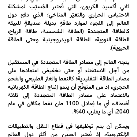
ثاني أكسيد الكربون
،
التي تُعتبر المُسبّب لمشكلة
الاحتباس الحراري والتغيّر المناخي
؛
الذي دفع دول
العالم إلى اللجوء لموارد طاقةٍ بديلة صديقةٍ للبيئة
كالطاقة المتجددة (الطاقة الشمسية
،
طاقة الرياح
،
الطاقة النووية
،
الطاقة الهيدروجينية وحتى الطاقة
الحيوية).
يتجه العالم إلى مصادر الطاقة المتجددة في المستقبل
من أجل الاستغناء أو حتى تخفيض اعتمادها على
مصادر الطاقة التقليدية
؛
كالنفط والغاز الطبيعي والفحم
الحجري
،
إذ من
المتوقّع أن ينمو إنتاج الطاقة الكهربائية
بالاعتماد على مصادر الطاقة المتجددة إلى ثلاثة
أضعاف
،
أي ما يُعادل
1100
طن نفط مكافئ في عام
2040
،
أي ما يقارب
40%
.
ويمكن أن يتم توظيفها في قطاع النقل والتطبيقات
الإلكترونية
،
إذ تُعتبر الصين من أكثر دول العالم