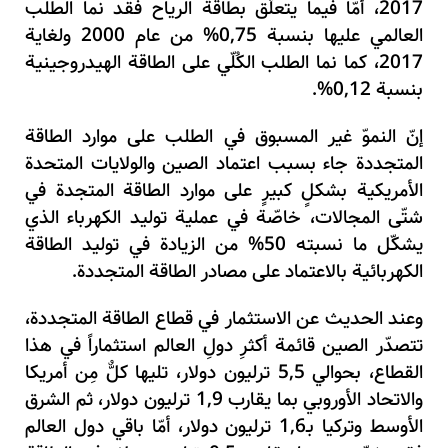
2017
،
أمّا فيما يتعلّق بطاقة الرياح فقد نما الطلب
العالمي عليها بنسبة
75
,
0
% من عام
2000
ولغاية
2017
،
كما نما الطلب الكُلّي على الطاقة الهيدروجينية
بنسبة
12%
,
0
.
إنّ النموّ غير المسبوق في الطلب على موارد الطاقة
المتجددة جاء بسبب اعتماد الصين والولايات المتحدة
الأمريكية بشكلٍ كبيرٍ على موارد الطاقة المتجدة في
شتّى المجالات
،
خاصّة في عملية توليد الكهرباء الذي
يشكّل ما نسبته
50
% من الزيادة في توليد الطاقة
الكهربائية بالاعتماد على مصادر الطاقة المتجددة.
وعند الحديث عن الاستثمار في قطاع الطاقة المتجددة
،
تتصدّر الصين قائمة أكثرِ دولِ العالم استثماراً في هذا
القطاع
،
بحوالي
5
,
5
ترليون دولار
،
تليها كلٌّ مِن أمريكا
والاتحاد الأوروبي بما يقارب
9
1,
ترليون دولار
،
ثم الشرق
الأوسط وتركيا بـ
6
,
1
ترليون دولار
،
أمّا باقي دول العالم