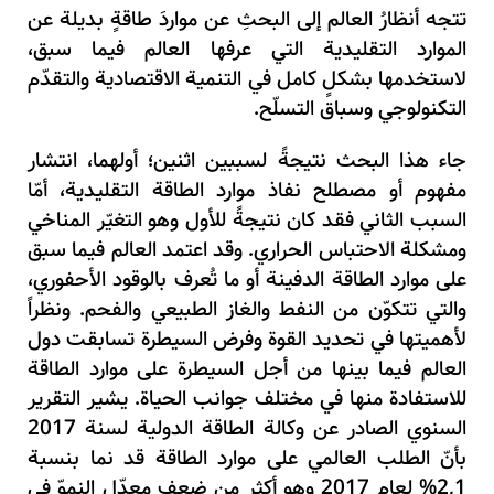
تتجه أنظارُ العالم إلى البحثِ عن مواردَ طاقةٍ بديلة عن
الموارد التقليدية التي عرفها العالم فيما سبق
،
لاستخدمها بشكلٍ كامل في التنمية الاقتصادية والتقدّم
التكنولوجي وسباق التسلّح.
جاء هذا البحث نتيجةً لسببين اثنين
؛
أولهما
،
انتشار
مفهوم أو مصطلح نفاذ موارد الطاقة التقليدية
،
أمّا
السبب الثاني فقد كان نتيجةً للأول وهو التغيّر المناخي
ومشكلة الاحتباس الحراري.
وقد اعتمد العالم فيما سبق
على موارد الطاقة الدفينة أو ما تُعرف بالوقود الأحفوري
،
والتي تتكوّن من النفط والغاز الطبيعي والفحم. ونظراً
لأهميتها في تحديد القوة وفرض السيطرة تسابقت دول
العالم فيما بينها من أجل السيطرة على موارد الطاقة
للاستفادة منها في مختلف جوانب الحياة. يشير التقرير
السنوي الصادر عن وكالة الطاقة الدولية لسنة
2017
بأنّ الطلب العالمي على موارد الطاقة قد نما بنسبة
1%
,
2
لعام
2017
وهو أكثر من ضِعف معدّل النموّ في