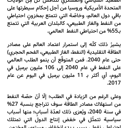
الصّعيد السّياسي والعسكري تتنافس كلٌّ مِن الولايات
المتحدة الأمريكية وروسيا من أجل إحكام سيطرتها على
باقي دول العالم
،
وخاصّة التي تتمتع بمخزونٍ احتياطي
من النفط والغاز الطبيعي
،
كالبلدان العربية التي تتمتع
بــ
55%
من احتياطي النفط العالمي.
يشيرُ ذلك كلّه إلى استمرار اعتماد العالم على مصادر
الطاقة التقليدية (النفط
،
الغاز الطبيعي
،
الفحم الحجري)
حتى عام
2040
. فمن المتوقّع أن ينمو الطلب العالمي
على النفط في عام
2040
إلى
106
مليون برميل في
اليوم
،
أي أكثر بـ
11
مليون برميل في اليوم عن عام
.
2017
وعلى الرغم من الزيادة في الطلب
؛
إلّا أنّ حصّة النفط
من استهلاك مصادر الطاقة سوف تتراجع بنسبة
27%
في سنة
2040
،
ويُعزى ذلك لعدّة أسبابٍ
؛
منها أسباب
سياسية تتمثّل في خفض إنتاج الدول التي تمتلك
احتياطي نفطي بسبب بدء انخفاض مستوى المخزون