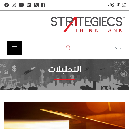
English
𝕏
التحليلات