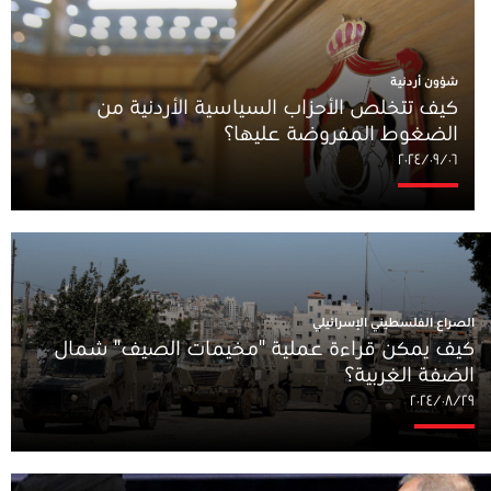
شؤون أردنية
كيف تتخلص الأحزاب السياسية الأردنية من
الضغوط المفروضة عليها؟
٠٦‏/٠٩‏/٢٠٢٤
الصراع الفلسطيني الإسرائيلي
كيف يمكن قراءة عملية "مخيمات الصيف" شمال
الضفة الغربية؟‎
٢٩‏/٠٨‏/٢٠٢٤