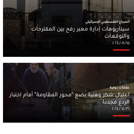
الصراع الفلسطيني الإسرائيلي
سيناريوهات إدارة معبر رفح بين المقترحات
والتوقعات
١٥‏/٠٨‏/٢٠٢٤
علاقات دولية
اغتيال شكر وهنية يضع "محور المقاومة" أمام اختبار
الردع مجدداً
٣١‏/٠٧‏/٢٠٢٤