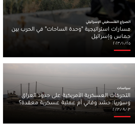
الصراع الفلسطيني الإسرائيلي
مسارات استراتيجية "وحدة الساحات" في الحرب بين
حماس وإسرائيل
٢٥‏/١٠‏/٢٠٢٣
سياسات
التحركات العسكرية الأمريكية على حدود العراق
وسوريا: حشد وقائي أم عملية عسكرية معقدة؟
٠٣‏/٠٩‏/٢٠٢٣