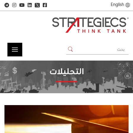
English
𝕏
التحليلات