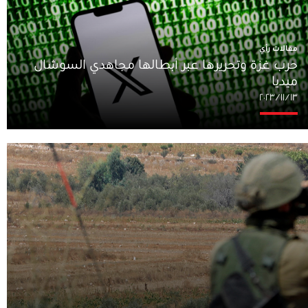
مقالات رأي
حرب غزة وتحريرها عبر أبطالها مجاهدي السوشال
ميديا
١٣‏/١١‏/٢٠٢٣