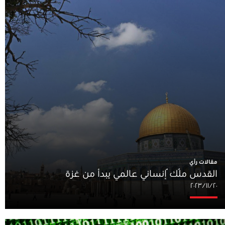
مقالات رأي
القدس مُلكٌ إنساني عالمي يبدأ من غزة
٢٠‏/١١‏/٢٠٢٣