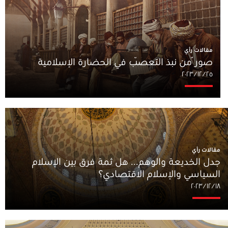
مقالات رأي
صورٌ من نبذ التعصّب في الحضارة الإسلامية
٢٥‏/١٢‏/٢٠٢٣
مقالات رأي
جدل الخديعة والوهم... هل ثمة فرق بين الإسلام
السياسي والإسلام الاقتصادي؟
١٨‏/١٢‏/٢٠٢٣