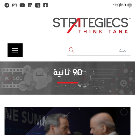
English
𝕏
90 ثانية