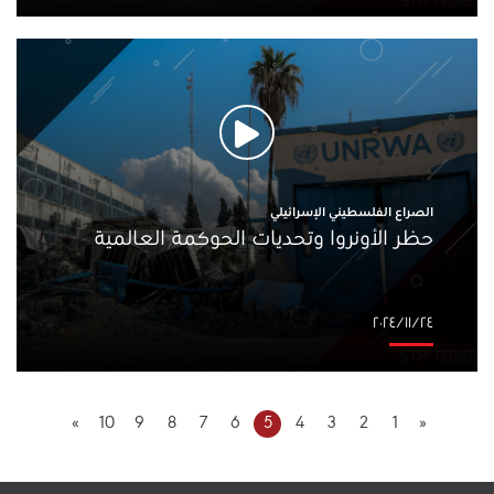
الصراع الفلسطيني الإسرائيلي
حظر الأونروا وتحديات الحوكمة العالمية
٢٤‏/١١‏/٢٠٢٤
»
10
9
8
7
6
5
4
3
2
1
«