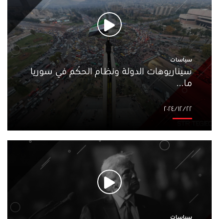
سياسات
سيناريوهات الدولة ونظام الحُكم في سوريا
ما...
٢٢‏/١٢‏/٢٠٢٤
سياسات