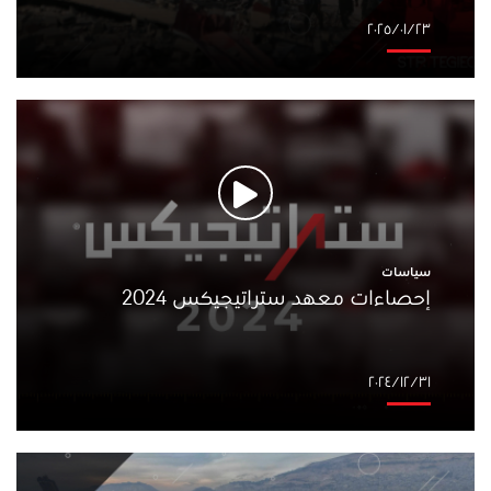
٢٣‏/٠١‏/٢٠٢٥
سياسات
إحصاءات معهد ستراتيجيكس 2024
٣١‏/١٢‏/٢٠٢٤