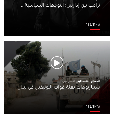
ترامب بين إدارتين: التوجهات السياسية...
٠٨‏/١٢‏/٢٠٢٤
الصراع الفلسطيني الإسرائيلي
سيناريوهات بعثة قوات اليونيفيل في لبنان
٢٨‏/١١‏/٢٠٢٤