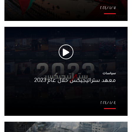
٠٧‏/٠١‏/٢٠٢٤
سياسات
معهد ستراتيجيكس خلال عام 2023
٠٤‏/٠١‏/٢٠٢٤