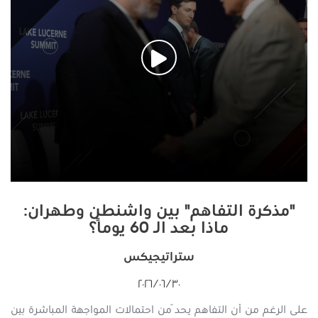
"مذكرة التفاهم" بين واشنطن وطهران:
ماذا بعد الـ 60 يومًا؟
ستراتيجيكس
٣٠‏/٠٦‏/٢٠٢٦
على الرغم من أن التفاهم يحدّ من احتمالات المواجهة المباشرة بين