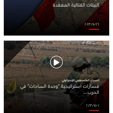
البيئات القتالية المعقدة
٢٦‏/١١‏/٢٠٢٣
الصراع الفلسطيني الإسرائيلي
مسارات استراتيجية "وحدة الساحات" في
الحرب...
٠١‏/١١‏/٢٠٢٣