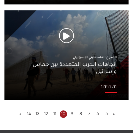
الصراع الفلسطيني الإسرائيلي
اتجاهات الحرب المتعددة بين حماس
وإسرائيل
١٦‏/١٠‏/٢٠٢٣
»
14
13
12
11
10
9
8
7
6
5
«