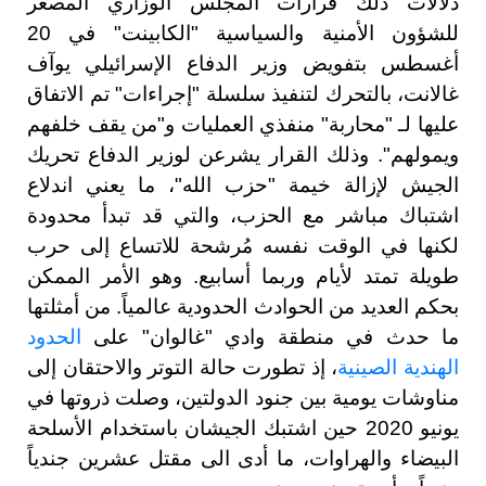
دلالات ذلك قرارات المجلس الوزاري المصغر
للشؤون الأمنية والسياسية "الكابينت" في 20
أغسطس بتفويض وزير الدفاع الإسرائيلي يوآف
غالانت، بالتحرك لتنفيذ سلسلة "إجراءات" تم الاتفاق
عليها لـ "محاربة" منفذي العمليات و"من يقف خلفهم
ويمولهم". وذلك القرار يشرعن لوزير الدفاع تحريك
الجيش لإزالة خيمة "حزب الله"، ما يعني اندلاع
اشتباك مباشر مع الحزب، والتي قد تبدأ محدودة
لكنها في الوقت نفسه مُرشحة للاتساع إلى حرب
طويلة تمتد لأيام وربما أسابيع. وهو الأمر الممكن
بحكم العديد من الحوادث الحدودية عالمياً. من أمثلتها
ما حدث في منطقة وادي "غالوان" على
الحدود
الهندية الصينية
، إذ تطورت حالة التوتر والاحتقان إلى
مناوشات يومية بين جنود الدولتين، وصلت ذروتها في
يونيو 2020 حين اشتبك الجيشان باستخدام الأسلحة
البيضاء والهراوات، ما أدى الى مقتل عشرين جندياً