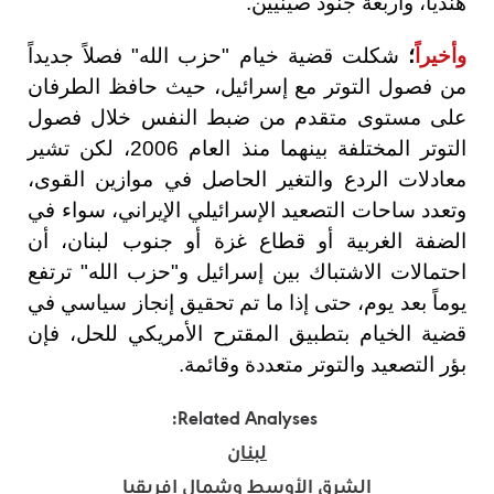
هندياً، وأربعة جنود صينيين.
وأخيراً
؛
شكلت قضية خيام "حزب الله" فصلاً جديداً
من فصول التوتر مع إسرائيل، حيث حافظ الطرفان
على مستوى متقدم من ضبط النفس خلال فصول
التوتر المختلفة بينهما منذ العام 2006، لكن تشير
معادلات الردع والتغير الحاصل في موازين القوى،
وتعدد ساحات التصعيد الإسرائيلي الإيراني، سواء في
الضفة الغربية أو قطاع غزة أو جنوب لبنان، أن
احتمالات الاشتباك بين إسرائيل و"حزب الله" ترتفع
يوماً بعد يوم، حتى إذا ما تم تحقيق إنجاز سياسي في
قضية الخيام بتطبيق المقترح الأمريكي للحل، فإن
بؤر التصعيد والتوتر متعددة وقائمة.
Related Analyses:
لبنان
الشرق الأوسط وشمال إفريقيا