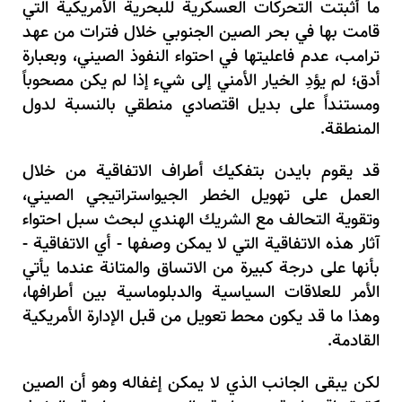
ما أثبتت التحركات العسكرية للبحرية الأمريكية التي
قامت بها في بحر الصين الجنوبي خلال فترات من عهد
ترامب، عدم فاعليتها في احتواء النفوذ الصيني، وبعبارة
أدق؛ لم يؤدِ الخيار الأمني إلى شيء إذا لم يكن مصحوباً
ومستنداً على بديل اقتصادي منطقي بالنسبة لدول
المنطقة.
قد يقوم بايدن بتفكيك أطراف الاتفاقية من خلال
العمل على تهويل الخطر الجيواستراتيجي الصيني،
وتقوية التحالف مع الشريك الهندي لبحث سبل احتواء
آثار هذه الاتفاقية التي لا يمكن وصفها - أي الاتفاقية -
بأنها على درجة كبيرة من الاتساق والمتانة عندما يأتي
الأمر للعلاقات السياسية والدبلوماسية بين أطرافها،
وهذا ما قد يكون محط تعويل من قبل الإدارة الأمريكية
القادمة.
لكن يبقى الجانب الذي لا يمكن إغفاله وهو أن الصين