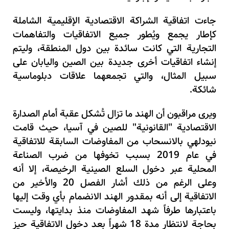
جاءت اتفاقية الشراكة الاقتصادية الإقليمية الشاملة
كإطار يجمع ويُطور جميع الاتفاقيات والتفاهمات
التجارية التي كانت سائدة بين دول المنطقة، وليتم
إنشاء اتفاقيات أخرى جديدة بين الصين واليابان على
سبيل المثال، والتي تجمعهما علاقات دبلوماسية
شائكة.
ويرى مراقبون أن الهند ما تزال تُشكل عقبة أمام الصدارة
الاقتصادية "القانونية" للصين في آسيا، حيث قامت
نيودلهي بالانسحاب من المفاوضات السابقة للاتفاقية
في عام 2019 بسبب تخوفها من ضرب الصناعة
المحلية عبر دخول السلع الصينية الرخيصة، إلا أنه
وعلى الرغم من ذلك أشار الفصل 20 والأخير من
الاتفاقية إلى أنه بمقدور الهند الانضمام بأي وقت إليها
باعتبارها طرفاً شهد المفاوضات منذ بدايتها، وليست
بحاجة لانتظار مدة 18 شهراً بعد دخول الاتفاقية حيز