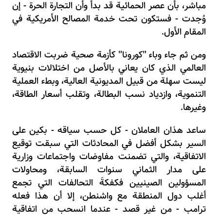
مباشر، بأن عصر الحمائية قد بدأ وأن التجارة الحرة - إن
وُجدت - فستكون تحت خدمة المصالح الأمريكية في
المقام الأول.
ومن ثم جاء وباء "كورونا" كأزمة صحية ضربت الاقتصاد
العالمي الذي كان يعاني بالأصل من اختلالات بنيوية
ليست سهلة من قبيل المديونية العالية، وبطء العملية
التنموية، وازدياد نسب البطالة، وتقلب أسعار الطاقة،
وغيرها.
ساعد هذان العاملان - كل حسب سياقه - بكين على
السير بشكل أفضل في المحادثات التي سبقت توقيع
الاتفاقية، والتي تضمنت مفاوضات واجتماعات وزارية
على مدار الثماني سنوات السابقة، ومحاولات
المسؤولين الصينيين فكفكةَ التحالفات التي تجمع
أغلب دول المنطقة مع واشنطن، إلا أن هذا فعله
ترامب - من غير قصد - عندما انسحب من اتفاقية