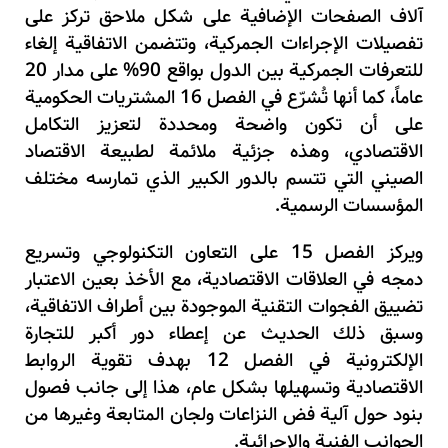
آلاف الصفحات الإضافية على شكل ملاحق تركز على
تفصيلات الإجراءات الجمركية، وتتضمن الاتفاقية إلغاء
للتعرفات الجمركية بين الدول بواقع 90% على مدار 20
عاماً، كما أنها تُشرّع في الفصل 16 المشتريات الحكومية
على أن تكون واضحة ومحددة لتعزيز التكامل
الاقتصادي، وهذه جزئية ملائمة لطبيعة الاقتصاد
الصيني التي تتسم بالدور الكبير الذي تمارسه مختلف
المؤسسات الرسمية.
ويركز الفصل 15 على التعاون التكنولوجي وتسريع
دمجه في العلاقات الاقتصادية، مع الأخذ بعين الاعتبار
تضييق الفجوات التقنية الموجودة بين أطراف الاتفاقية،
وسبق ذلك الحديث عن إعطاء دور أكبر للتجارة
الإلكترونية في الفصل 12 بهدف تقوية الروابط
الاقتصادية وتسهيلها بشكل عام، هذا إلى جانب فصول
بنود حول آلية فض النزاعات ولجان المتابعة وغيرها من
الجوانب الفنية والإجرائية.