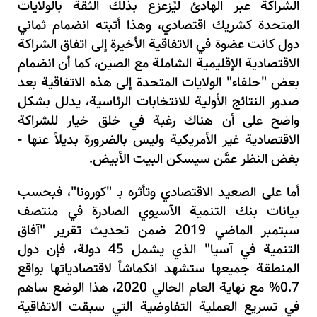
الشراكة عبر الهادئ ليُزعزع بذلك الثقة بالولايات
المتحدة كشريك اقتصادي، وهذا أثبته انضمام ثماني
دول كانت عضوة في الاتفاقية الأخيرة إلى اتفاق الشراكة
الاقتصادية الإقليمية الشاملة مع الصين، كما أن انضمام
بعض "حلفاء" الولايات المتحدة إلى هذه الاتفاقية بعد
صدور النتائج الأولية للانتخابات الرئاسية، يدلل بشكل
واضح على أن هناك رغبة في خلق خيار للشراكة
الاقتصادية غير الأمريكية وليس بالضرورة بديلاً عنها -
بغض النظر عمَّن سيسكن البيت الأبيض.
أما على الصعيد الاقتصادي وتأثره بـ "كورونا"، فبحسب
بيانات بنك التنمية الآسيوي الصادرة في منتصف
سبتمبر الماضي 2019 ضمن تحديث تقرير "آفاق
التنمية في آسيا" الذي يشمل 45 دولة، فإن دول
المنطقة جميعها ستشهد انكماشاً لاقتصادياتها بواقع
0.7% مع نهاية العام الحالي 2020، هذا الوضع ساهم
في تسريع العملية التفاوضية التي سبقت الاتفاقية