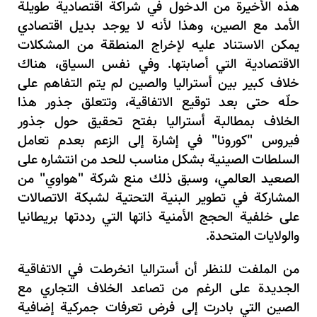
هذه الأخيرة من الدخول في شراكة اقتصادية طويلة
الأمد مع الصين، وهذا لأنه لا يوجد بديل اقتصادي
يمكن الاستناد عليه لإخراج المنطقة من المشكلات
الاقتصادية التي أصابتها. وفي نفس السياق، هناك
خلاف كبير بين أستراليا والصين لم يتم التفاهم على
حلّه حتى بعد توقيع الاتفاقية، وتتعلق جذور هذا
الخلاف بمطالبة أستراليا بفتح تحقيق حول جذور
فيروس "كورونا" في إشارة إلى الزعم بعدم تعامل
السلطات الصينية بشكل مناسب للحد من انتشاره على
الصعيد العالمي، وسبق ذلك منع شركة "هواوي" من
المشاركة في تطوير البنية التحتية لشبكة الاتصالات
على خلفية الحجج الأمنية ذاتها التي رددتها بريطانيا
والولايات المتحدة.
من الملفت للنظر أن أستراليا انخرطت في الاتفاقية
الجديدة على الرغم من تصاعد الخلاف التجاري مع
الصين التي بادرت إلى فرض تعرفات جمركية إضافية