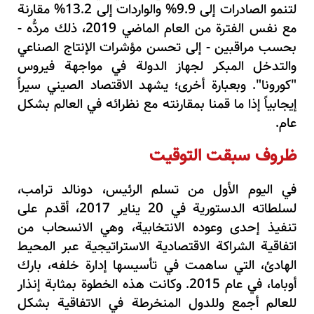
لتنمو الصادرات إلى 9.9% والواردات إلى 13.2% مقارنة
مع نفس الفترة من العام الماضي 2019، ذلك مردُّه -
بحسب مراقبين - إلى تحسن مؤشرات الإنتاج الصناعي
والتدخل المبكر لجهاز الدولة في مواجهة فيروس
"كورونا". وبعبارة أخرى؛ يشهد الاقتصاد الصيني سيراً
إيجابياً إذا ما قمنا بمقارنته مع نظرائه في العالم بشكل
عام.
ظروف سبقت التوقيت
في اليوم الأول من تسلم الرئيس، دونالد ترامب،
لسلطاته الدستورية في 20 يناير 2017، أقدم على
تنفيذ إحدى وعوده الانتخابية، وهي الانسحاب من
اتفاقية الشراكة الاقتصادية الاستراتيجية عبر المحيط
الهادئ، التي ساهمت في تأسيسها إدارة خلفه، بارك
أوباما، في عام 2015. وكانت هذه الخطوة بمثابة إنذار
للعالم أجمع وللدول المنخرطة في الاتفاقية بشكل