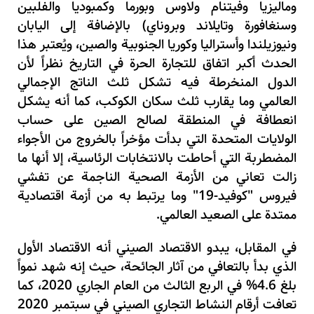
وماليزيا وفيتنام ولاوس وبورما وكمبوديا والفلبين
وسنغافورة وتايلاند وبروناي) بالإضافة إلى اليابان
ونيوزيلندا وأستراليا وكوريا الجنوبية والصين، ويُعتبر هذا
الحدث أكبر اتفاق للتجارة الحرة في التاريخ نظراً لأن
الدول المنخرطة فيه تشكل ثلث الناتج الإجمالي
العالمي وما يقارب ثلث سكان الكوكب، كما أنه يشكل
انعطافة في المنطقة لصالح الصين على حساب
الولايات المتحدة التي بدأت مؤخراً بالخروج من الأجواء
المضطربة التي أحاطت بالانتخابات الرئاسية، إلا أنها ما
زالت تعاني من الأزمة الصحية الناجمة عن تفشي
فيروس "كوفيد-19" وما يرتبط به من أزمة اقتصادية
ممتدة على الصعيد العالمي.
في المقابل، يبدو الاقتصاد الصيني أنه الاقتصاد الأول
الذي بدأ بالتعافي من آثار الجائحة، حيث إنه شهد نمواً
بلغ 4.6% في الربع الثالث من العام الجاري 2020، كما
تعافت أرقام النشاط التجاري الصيني في سبتمبر 2020