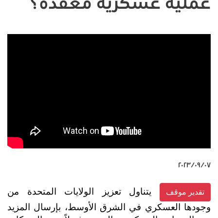
عملية عسكرية معقدة؟
٠٧‏/٠٩‏/٢٠٢٣
يتناول تعزيز الولايات المتحدة من
تقدير موقف
وجودها العسكري في الشرق الأوسط، بإرسال المزيد