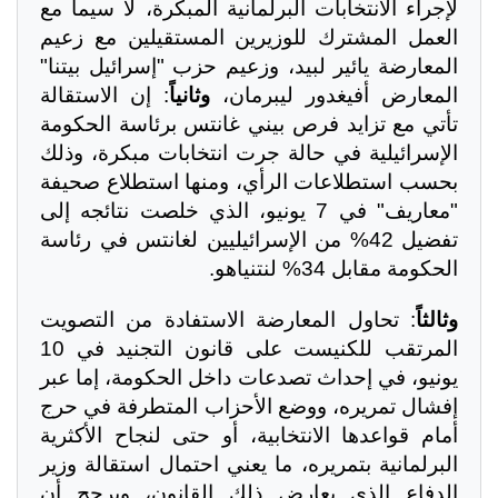
لإجراء الانتخابات البرلمانية المبكرة، لا سيما مع
العمل المشترك للوزيرين المستقيلين مع زعيم
المعارضة يائير لبيد، وزعيم حزب "إسرائيل بيتنا"
المعارض أفيغدور ليبرمان،
وثانياً
: إن الاستقالة
تأتي مع تزايد فرص بيني غانتس برئاسة الحكومة
الإسرائيلية في حالة جرت انتخابات مبكرة، وذلك
بحسب استطلاعات الرأي، ومنها استطلاع صحيفة
"معاريف" في 7 يونيو، الذي خلصت نتائجه إلى
تفضيل 42% من الإسرائيليين لغانتس في رئاسة
الحكومة مقابل 34% لنتنياهو.
وثالثاً
: تحاول المعارضة الاستفادة من التصويت
المرتقب للكنيست على قانون التجنيد في 10
يونيو، في إحداث تصدعات داخل الحكومة، إما عبر
إفشال تمريره، ووضع الأحزاب المتطرفة في حرج
أمام قواعدها الانتخابية، أو حتى لنجاح الأكثرية
البرلمانية بتمريره، ما يعني احتمال استقالة وزير
الدفاع الذي يعارض ذلك القانون، ويرجح أن