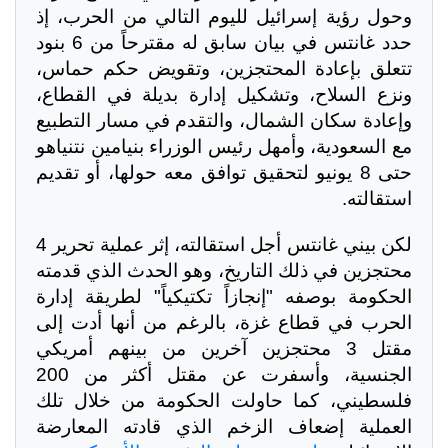
وحول رؤية إسرائيل لليوم التالي من الحرب، إذ
حدد غانتس في بيان سابق له مقترحاً من 6 بنود
تتعلق بإعادة المحتجزين، وتقويض حكم حماس،
ونزع السلاح، وتشكيل إدارة بديلة في القطاع،
وإعادة سكان الشمال، والتقدم في مسار التطبيع
مع السعودية، وأمهل رئيس الوزراء بنيامين نتنياهو
حتى 8 يونيو لتحقيق توافق معه حولها، أو تقديم
استقالته.
لكن بيني غانتس أجل استقالته، إثر عملية تحرير 4
محتجزين في ذلك التاريخ، وهو الحدث الذي قدمته
الحكومة بوصفه "إنجازاً تكتيكياً" لطريقة إدارة
الحرب في قطاع غزة، بالرغم من أنها أدت إلى
مقتل 3 محتجزين آخرين من بينهم أمريكي
الجنسية، وأسفرت عن مقتل أكثر من 200
فلسطيني، كما حاولت الحكومة من خلال تلك
العملية إضعاف الزخم الذي قادته المعارضة