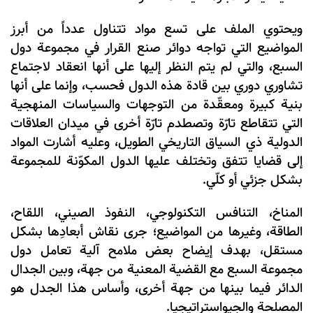
ويحتوي الملف على تسع مواد تتناول عدداً من أبرز
المواضيع التي تواجه دوائر صنع القرار في مجموعة دول
السبع، والتي لم يتم النظر إليها على أنها انعقاد لاجتماع
تشاوري دوري بين قادة هذه الدول فحسب، وإنما على أنها
بنية كبيرة ومعقّدة من التوجهات والسياسات المنهجية
التي تتقاطع تارّة وتصطدم تارّة أخرى في ميدان العلاقات
الدولية ذي السياق التاريخي الطويل، وعليه أشارت المواد
إلى قضايا تتفق وتختلف عليها الدول المكوّنة للمجموعة
بشكل جزئي أو كلّي.
المناخ، التنافس التكنولوجي، النفوذ الصيني، اللقاح،
الطاقة، وغيرها من المواضيع؛ جرى نقاش أبعادِها بشكل
مستقل، بهدف إيضاح بعض ملامح آلية تعامل دول
مجموعة السبع مع القضية المعنية من جهة، وبين الجدال
الدائر فيما بينها من جهة أخرى، وأساس هذا الجدل هو
المصلحة والجيواستراتيجيا.