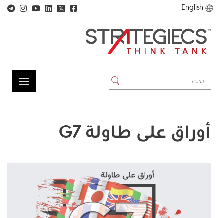
English
𝕏
أوراق على طاولة G7