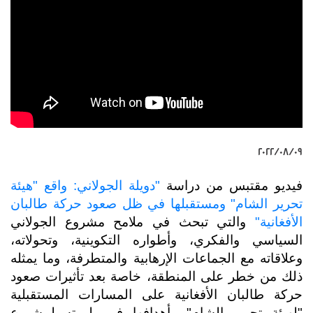
٠٩‏/٠٨‏/٢٠٢٢
فيديو مقتبس من دراسة
"دويلة الجولاني: واقع "هيئة
تحرير الشام" ومستقبلها في ظل صعود حركة طالبان
الأفغانية"
والتي تبحث في ملامح مشروع الجولاني
السياسي والفكري، وأطواره التكوينية، وتحولاته،
وعلاقاته مع الجماعات الإرهابية والمتطرفة، وما يمثله
ذلك من خطر على المنطقة، خاصة بعد تأثيرات صعود
حركة طالبان الأفغانية على المسارات المستقبلية
"لهيئة تحرير الشام" وأهدافها في بلورته لمشروع