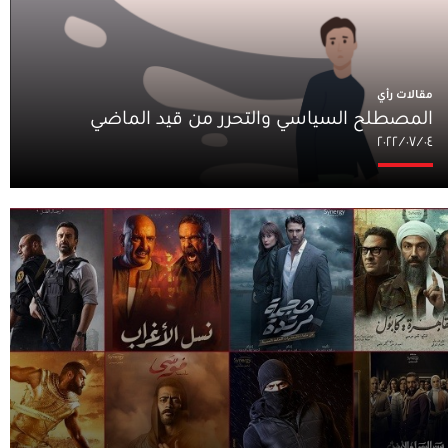
مقالات رأي
المصطلح السياسي والتحرر من قيد الماضي
٠٤‏/٠٧‏/٢٠٢٢