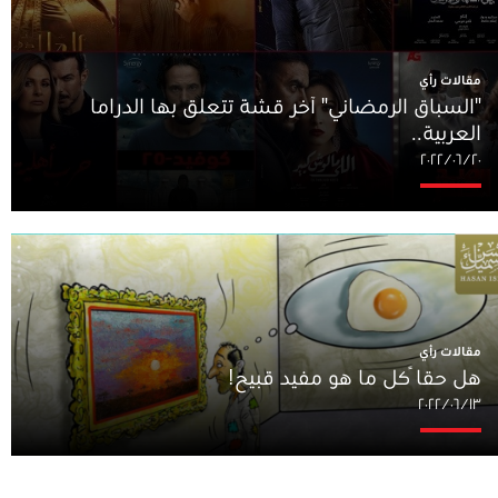
مقالات رأي
"السباق الرمضاني" آخر قشة تتعلق بها الدراما
العربية..
٢٠‏/٠٦‏/٢٠٢٢
مقالات رأي
هل حقاً كل ما هو مفيد قبيح!
١٣‏/٠٦‏/٢٠٢٢