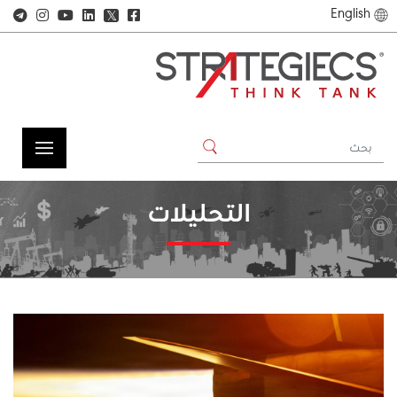
English
𝕏
التحليلات