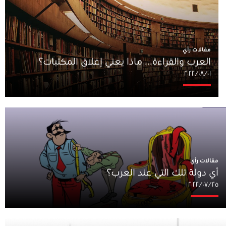
مقالات رأي
العرب والقراءة... ماذا يعني إغلاق المكتبات؟
٠١‏/٠٨‏/٢٠٢٢
مقالات رأي
أي دولة تلك التي عند العرب؟
٢٥‏/٠٧‏/٢٠٢٢