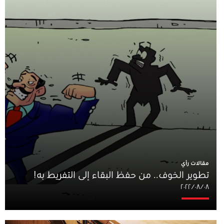
مقالات رأي
تطوير الخوف.. من حفظ البقاء إلى التفريط به!
٠٨‏/٠٨‏/٢٠٢٢