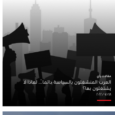
مقالات رأي
العرب المنشغلون بالسياسة دائماً... لماذا لا
يشتغلون بها؟
١٨‏/٠٧‏/٢٠٢٢