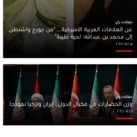
مقالات رأي
عن العلاقات العربية الأميركية... "من جورج واشنطن
إلى محمد بن عبدالله: تحية طيبة"
٠٥‏/٠٧‏/٢٠٢١
مقالات رأي
وزن الحضارات في مكيال الدول.. إيران وتركيا نموذجا
٠١‏/٠٧‏/٢٠٢١