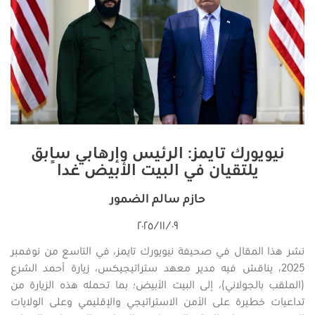
نيويورك تايمز: الرئيس وإرهابي سابق
يلتقيان في البيت الأبيض غداً
حازم سالم الضمور
٠٩‏/١١‏/٢٠٢٥
نشر هذا المقال في صحيفة نيويورك تايمز، في التاسع من نوفمبر
2025، يناقش فيه مدير معهد ستراتيجيكس، زيارة أحمد الشرع
(الملقب بالجولاني)، إلى البيت الأبيض؛ بما تحمله هذه الزيارة من
تداعيات خطيرة على الأمن الاستراتيجي والإقليمي وعلى الولايات