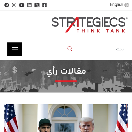
English
𝕏
مقالات رأي