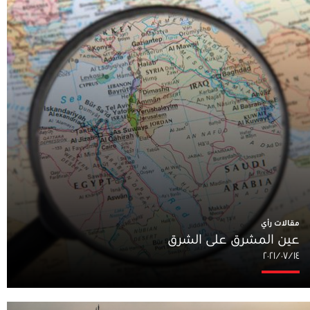
مقالات رأي
عين المشرق على الشرق
١٤‏/٠٧‏/٢٠٢١