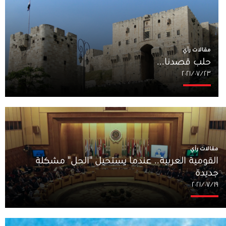
مقالات رأي
حلب قصدنا...
٢٣‏/٠٧‏/٢٠٢١
مقالات رأي
القومية العربية.. عندما يستحيل "الحل" مشكلة
جديدة
١٩‏/٠٧‏/٢٠٢١