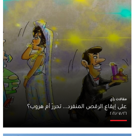
مقالات رأي
على إيقاع الرقص المنفرد... تحرّر أم هروب؟
٢٦‏/٠٧‏/٢٠٢١