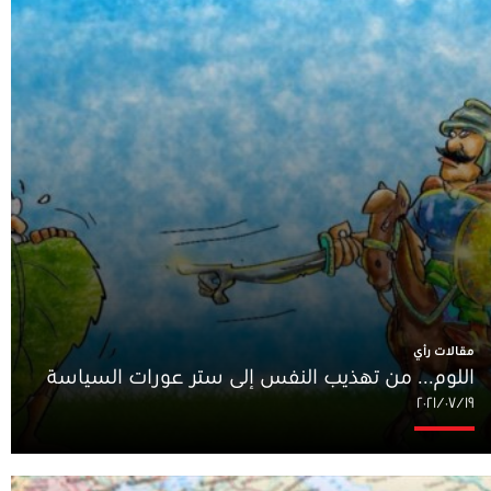
مقالات رأي
اللوم... من تهذيب النفس إلى ستر عورات السياسة
١٩‏/٠٧‏/٢٠٢١