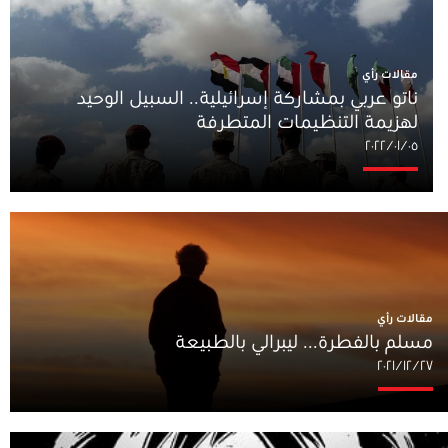
مقالات رأي
ناتو عربي بمشاركة إسرائيلية.. السبيل الوحيد
لهزيمة التنظيمات المتطرفة
٠٥‏/٠١‏/٢٠٢٢
مقالات رأي
مسلم بالفطرة... ليبرالي بالطبيعة
٢٧‏/١٢‏/٢٠٢١