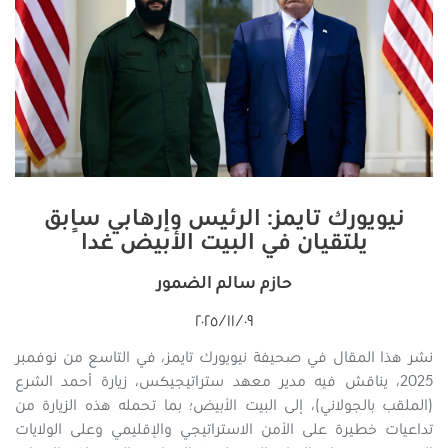
نيويورك تايمز: الرئيس وإرهابي سابق
يلتقيان في البيت الأبيض غداً
حازم سالم الضمور
٠٩‏/١١‏/٢٠٢٥
نشر هذا المقال في صحيفة نيويورك تايمز، في التاسع من نوفمبر
2025، يناقش فيه مدير معهد ستراتيجيكس، زيارة أحمد الشرع
(الملقب بالجولاني)، إلى البيت الأبيض؛ بما تحمله هذه الزيارة من
تداعيات خطيرة على الأمن الاستراتيجي والإقليمي وعلى الولايات