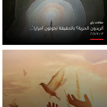
مقالات رأي
أتريدون الحرية؟ بالحقيقة تكونون أحراراً...
٠٣‏/١٢‏/٢٠٢١