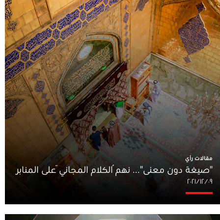
مقالات رأي
"صيغة دون معنى"... نهمُ الكلام المجانيّ على المنابر
٠٩‏/١٢‏/٢٠٢١