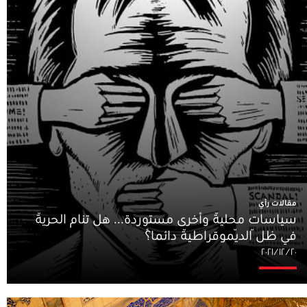
مقالات رأي
سياسات محليّة وأخرى مستوردة... هل تنام الحريّة
في ظلّ الدّيموقراطيّة دائماً؟
٢٠‏/١٢‏/٢٠٢١