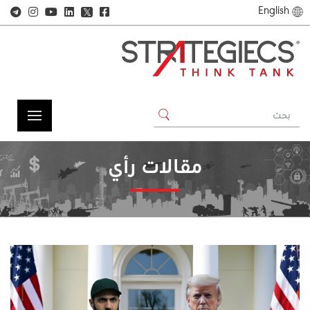
English
𝕏
مقالات رأي