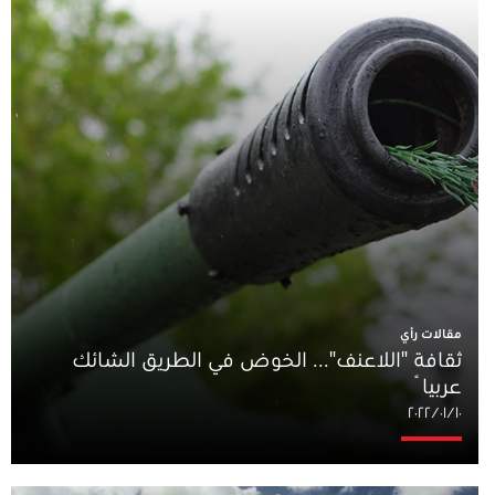
مقالات رأي
ثقافة "اللاعنف"... الخوض في الطريق الشائك
عربياً
١٠‏/٠١‏/٢٠٢٢