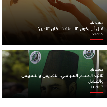
مقالات رأي
قبل أن يكون "اللاعنف".. كان "الدين"
٠١‏/١٢‏/٢٠٢١
مقالات رأي
ثلاثية الإسلام السياسي: التقديس والتسييس
والفشل
٢٩‏/١١‏/٢٠٢١