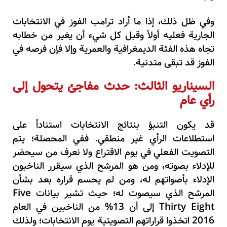
وفي ظل ذلك، إذا ما أراد ترامب الفوز في الانتخابات
الجارية فعليه أولاً وقبل كل شيء أن يغير من خطابه
تجاه هذه الفئة الديمغرافية والعمرية وإلا فإن فرصه في
الفوز قد تبقى متدنية.
السيناريو الثالث: حدث مفاجئ يتحول إلى
رأي عام
قد يكون التنبؤ بنتائج الانتخابات استناداً على
استطلاعات الرأي غير منطقي. ففي المحصلة؛ يتم
التصويت الفعلي في يوم الاقتراع ولا نعرف من سيحضر
للإدلاء بصوته، ومن هو المرشح الذي سيقرر الناخبون
الإدلاء بأصواتهم له، ومن لم يحسم قراره بعد بشأن
المرشح الذي سيصوت له؛ حيث تشير بيانات
Five
Thirty Eight
إلى أن 13% من الناخبين في العام
2016 اتخذوا قراراتهم التصويتية يوم الانتخابات؛ ولذلك