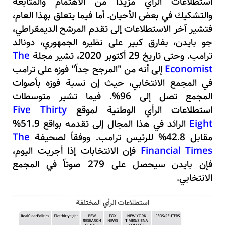
استطلاعات الرأي مزيداً من الاهتمام والمتابعة
والتشكيك في بعض الأحيان. أما فيما يتعلق بهذا العام،
فتشير آخر الاستطلاعات إلى تقدم المرشح الديمقراطي،
جو بايدن، بفارق كبير على نظيره الجمهوري، دونالد
ترامب. وحتى تاريخ 29 أكتوبر 2020، تشير مجلة
The
Economist
إلى أنه من "المرجح جداً" فوزه على ترامب
في المجمع الانتخابي، حيث إن نسبة فوزه بأصوات
المجمع تصل إلى
96
%. فيما تشير متوسطات
استطلاعات الرأي الوطنية لموقع
Five Thirty
Eight
الرائد في هذا المجال إلى تقدمه بواقع
51.9
%
مقابل 42.8% للرئيس ترامب. ووفقاً لصحيفة
The
Financial Times
فإن الانتخابات إذا أجريت اليوم،
فإن بايدن سيحصل على 279 صوتاً في المجمع
الانتخابي.