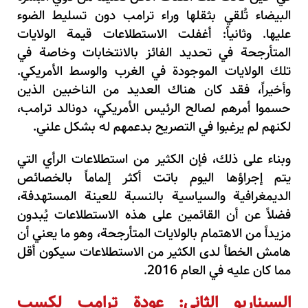
البيضاء تُلقي بثقلها وراء ترامب دون تسليط الضوء
عليها. وثانياً: أغفلت الاستطلاعات قيمة الولايات
المتأرجحة في تحديد الفائز بالانتخابات وخاصة في
تلك الولايات الموجودة في الغرب والوسط الأمريكي.
وأخيراً، فقد كان هناك العديد من الناخبين الذين
حسموا أمرهم لصالح الرئيس الأمريكي، دونالد ترامب،
لكنهم لم يرغبوا في التصريح بدعمهم له بشكل علني.
وبناء على ذلك، فإن الكثير من استطلاعات الرأي التي
يتم إجراؤها اليوم باتت أكثر إلماماً بالخصائص
الديمغرافية والسياسية بالنسبة للعينة المستهدفة،
فضلاً عن أن القائمين على هذه الاستطلاعات يُبدون
مزيداً من الاهتمام بالولايات المتأرجحة، وهو ما يعني أن
هامش الخطأ لدى الكثير من الاستطلاعات سيكون أقل
مما كان عليه في العام 2016.
السيناريو الثاني: عودة ترامب لكسب