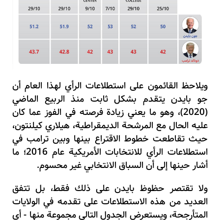
ويلاحظ القائمون على استطلاعات الرأي لهذا العام أن
جو بايدن يتقدم بشكل ثابت منذ الربيع الماضي
(2020)، وهو ما يعني زيادة فرصته في الفوز عما كان
عليه الحال مع المرشحة الديمقراطية، هيلاري كيلنتون،
حيث تقاطعت خطوط الاقتراع بينها وبين ترامب في
استطلاعات الرأي للانتخابات الأمريكية عام 2016؛ ما
أشار حينها إلى أن السباق الانتخابي غير محسوم.
ولا تقتصر حظوظ بايدن على ذلك فقط، بل تتفق
العديد من هذه الاستطلاعات على تقدمه في الولايات
المتأرجحة، ويستعرض الجدول التالي مجموعة منها - أي