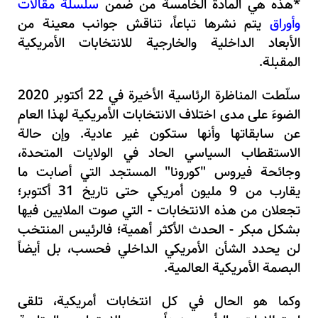
*هذه هي المادة الخامسة من ضمن
سلسلة مقالات
وأوراق
يتم نشرها تباعاً، تناقش جوانب معينة من
الأبعاد الداخلية والخارجية للانتخابات الأمريكية
المقبلة.
سلّطت المناظرة الرئاسية الأخيرة في 22 أكتوبر 2020
الضوءَ على مدى اختلاف الانتخابات الأمريكية لهذا العام
عن سابقاتها وأنها ستكون غير عادية. وإن حالة
الاستقطاب السياسي الحاد في الولايات المتحدة،
وجائحة فيروس "كورونا" المستجد التي أصابت ما
يقارب من 9 مليون أمريكي حتى تاريخ
31
أكتوبر؛
تجعلان من هذه الانتخابات - التي صوت الملايين فيها
بشكل مبكر - الحدث الأكثر أهمية؛ فالرئيس المنتخب
لن يحدد الشأن الأمريكي الداخلي فحسب، بل أيضاً
البصمة الأمريكية العالمية.
وكما هو الحال في كل انتخابات أمريكية، تلقى