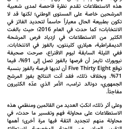
هذه الاستطلاعات تقدم نظرة فاحصة لمدى شعبية
المرشحين خاصة على المستوى الوطني؛ لكنها قد لا
تكون بطبيعة الحال معياراً حاسماً لتحديد الفائز في
الانتخابات؛ كما حدث في العام 2016؛ حيث بالغت
الكثير من الاستطلاعات في ازدياد فرص المرشحة
الديمقراطية، هيلاري كلينتون، بالفوز في الانتخابات.
ففي الليلة السابقة ليوم الاقتراع، صرحت صحيفة
نيويورك تايمز أن فرصها بالفوز تصل إلى 91%، فيما
توقع
Five Thirty Eight
أن لديها فرصة بالفوز بنسبة
71%. وبخلاف ذلك، فقد أتت النتائج بفوز المرشح
الجمهوري، دونالد ترامب، الأمر الذي عدّه الكثيرون
مفاجئاً.
وعلى أثر ذلك، انكبّ العديد من القائمين ومنظمي هذه
الاستطلاعات على محاولة فهم وتفسير ما حدث، في
محاولة منهم لتجديد الثقة فيها مرة أخرى؛ أهمها
التقرير الصادر عن اللجنة المخصصة لاستطلاع