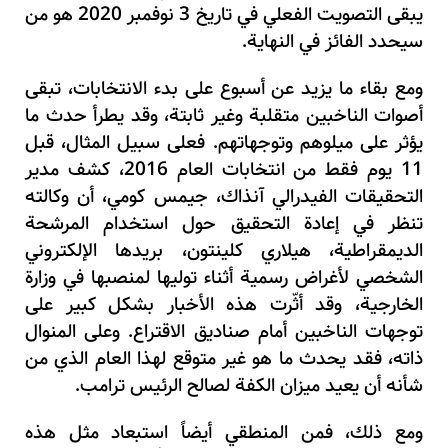
يبقى التصويت الفعلي في تاريخ 3 نوفمبر 2020 هو من
سيحدد الفائز في النهاية.
ومع بقاء ما يزيد عن أسبوع على بدء الانتخابات، تبقى
أصوات الناخبين متقلبة وغير ثابتة، وقد يطرأ حدث ما
يؤثر على ميلوهم وتوجهاتهم. فعلى سبيل المثال، قبل
11 يوم فقط من انتخابات العام 2016، كشف مدير
التحقيقات الفيدرالي آنذاك، جيمس كومي، أن وكالته
تنظر في إعادة التحقيق حول استخدام المرشحة
الديمقراطية، هيلاري كلينتون، بريدها الإلكتروني
الشخصي لأغراض رسمية أثناء توليها لمنصبها في وزارة
الخارجية، وقد أثّرت هذه الأخبار بشكل كبير على
توجهات الناخبين أمام صناديق الاقتراع. وعلى المنوال
ذاته، فقد يحدث ما هو غير متوقع لهذا العام الذي من
شأنه أن يعيد ميزان الكفة لصالح الرئيس ترامب.
ومع ذلك، فمن المنطقي أيضاً استبعاد مثل هذه