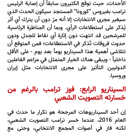
الأحداث، حيث توقع الكثيرون سابقاً أن إصابة الرئيس
ترامب بفيروس "كورونا" المستجد سيكون الحدث الذي
سيغير مجرى الانتخابات إلا أنه مرّ دون أن يترك أي أثر
يُذكر على استطلاعات الرأي. وبما أن المناظرة الرئاسية
للمرشحين قد انتهت دون إثارة أي نقاط للجدل ودون
حدوث فروقات تُذكر في الاستطلاعات؛ فمن المتوقع أن
تتلاشى أهمية هذا السيناريو يوماً بعد يوم - على الأقل
داخلياً - ويبقى هناك الخيار المتمثل في مزاعم الفاعلين
الدوليين التأثيرَ على مجرى الانتخابات مثل إيران
وروسيا.
السيناريو الرابع: فوز ترامب بالرغم من
خسارته التصويت الشعبي
إن أحد السيناريوهات المرجحة هو تكرار ما حدث في
العام 2016، عندما خسر ترامب التصويت الشعبي،
لكنه فاز في أصوات المجمع الانتخابي، وحتى مع