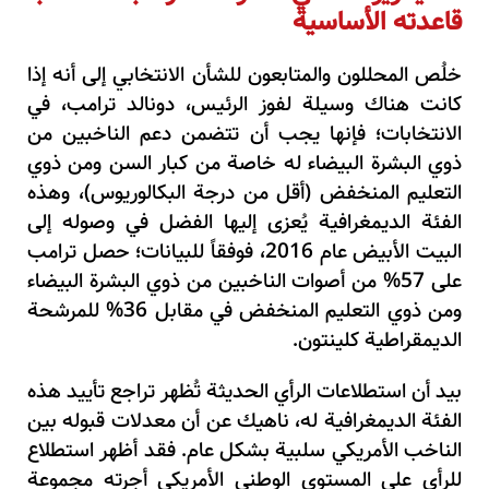
قاعدته الأساسية
خلُص المحللون والمتابعون للشأن الانتخابي إلى أنه إذا
كانت هناك وسيلة لفوز الرئيس، دونالد ترامب، في
الانتخابات؛ فإنها يجب أن تتضمن دعم الناخبين من
ذوي البشرة البيضاء له خاصة من كبار السن ومن ذوي
التعليم المنخفض (أقل من درجة البكالوريوس)، وهذه
الفئة الديمغرافية يُعزى إليها الفضل في وصوله إلى
البيت الأبيض عام 2016، فوفقاً للبيانات؛ حصل ترامب
على 57% من أصوات الناخبين من ذوي البشرة البيضاء
ومن ذوي التعليم المنخفض في مقابل 36% للمرشحة
الديمقراطية كلينتون.
بيد أن استطلاعات الرأي الحديثة تُظهر تراجع تأييد هذه
الفئة الديمغرافية له، ناهيك عن أن معدلات قبوله بين
الناخب الأمريكي سلبية بشكل عام. فقد أظهر استطلاع
للرأي على المستوى الوطني الأمريكي أجرته مجموعة