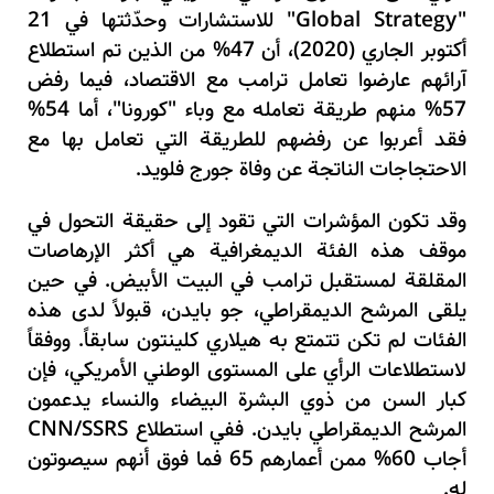
"Global Strategy"
للاستشارات
وحدّثتها في 21
أكتوبر الجاري (2020)، أن 47% من الذين تم استطلاع
آرائهم عارضوا تعامل ترامب مع الاقتصاد، فيما رفض
57% منهم طريقة تعامله مع وباء "كورونا"، أما 54%
فقد أعربوا عن رفضهم للطريقة التي تعامل بها مع
الاحتجاجات الناتجة عن وفاة جورج فلويد.
وقد تكون المؤشرات التي تقود إلى حقيقة التحول في
موقف هذه الفئة الديمغرافية هي أكثر الإرهاصات
المقلقة لمستقبل ترامب في البيت الأبيض. في حين
يلقى المرشح الديمقراطي، جو بايدن، قبولاً لدى هذه
الفئات لم تكن تتمتع به هيلاري كلينتون سابقاً. ووفقاً
لاستطلاعات الرأي على المستوى الوطني الأمريكي، فإن
كبار السن من ذوي البشرة البيضاء والنساء يدعمون
المرشح الديمقراطي بايدن.
ففي استطلاع
CNN/SSRS
أجاب 60% ممن أعمارهم 65 فما فوق أنهم سيصوتون
له.