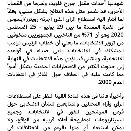
شهدتها أحداث مقتل جورج فلويد، وغيرها من القضايا
الأخرى، قد تفسر مثل هذه النتائج بشكل سلبي؛ وفقاً
لما أشار إليه استطلاع الرأي الذي أجرته رويترز/إبسوس
في الفترة الممتدة ما بين 29 يوليو - 25 أغسطس
2020 وهو أن 71% من الناخبين الجمهوريين متخوفين
من تزوير الانتخابات، ما يعني أن خطاب الرئيس ترامب
المشكك في الانتخابات يلقى صداه في قواعده
الانتخابية، وبالتالي قد تؤدي هذه الانتخابات في النهاية
إلى حدوث الكثير من الاضطرابات المدنية بشكل أسوأ
مما كانت عليه في الخلاف حول الفائز في انتخابات
العام 2000.
وأخيراً، فإننا في هذه المادة ألقينا النظر على استطلاعات
الرأي وآراء المحللين والمتابعين للشأن الانتخابي حول
فرص المرشحين للفوز في الانتخابات، وجميع
السيناريوهات المطروحة أعلاه قريبة من الواقع، ولا
يمكن استبعاد أي منها بالرغم من الاختلافات في