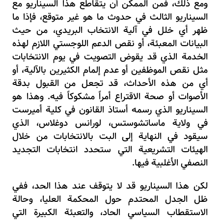
ومع ذلك، فمن الممكن أن يتقاطع هذا السيناريو مع
السيناريو الثالث في حدوث ما هو غير متوقع، فإذا ما
ظهر أي خلل في آلية الانتخاب البريدي، من حيث
البيانات المعبئة، أو نقص الدعم اللوجستي اللازم لهذه
الخدمة الذي قد يقوض التصويت في يوم الانتخابات
مثل نقص الموظفين أو عدم إلمام الكثيرين بالآلية، أو
أي من هذه الأحداث، قد تجعل من القبول بدقة
الأصوات أو صحة الاقتراع أمراً مشكوكاً فيه. وهذا هو
السيناريو الذي رسمه أستاذ القانون في كلية أميرست
في ولاية ماساتشوستس، لورانس دوغلاس، الذي
سيقود في النهاية إلى البت بالانتخابات من خلال
الهيئات التشريعية التي ستحدد انتخابات التجديد
النصفي الأغلبية فيها.
لكن هذا السيناريو قد لا يتوقف عند هذا الحد، ففي
ظل الجدل المحتدم حول المحكمة العليا، وحالة
الاستقطاب السياسي الحاد، والتعبئة الكبيرة التي