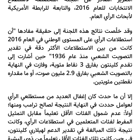
الانتخابات للعام 2016، والتابعة للرابطة الأمريكية
لأبحاث الرأي العام.
وقد خلُصت نتائج هذه اللجنة إلى حقيقة مفادها "أن
استطلاعات الرأي على المستوى الوطني في العام 2016
كانت من بين الاستطلاعات الأكثر دقة في تقدير
التصويت الشعبي منذ عام 1936" حين أشارت إلى
تقدم كلينتون بفارق 3 نقاط مئوية، وفازت في النهاية
بالتصويت الشعبي بفارق 2.9 مليون صوت، أو ما مقداره
نقطتين مئويتين.
إلا أن ما حدث كان إغفال العديد من مستطلعي الرأي
لعوامل حددت في النهاية النتيجة لصالح ترامب ومنها؛
أولاً: عدم شمول الفئات الأقل تعليماً مقابل التمثيل
المفرط لفئات المتعلمين في استطلاعات الرأي، وكانت
نتيجة ذلك المبالغة في تقدير الدعم لهيلاري كلينتون،
في حين كانت تلك الفئات الأقل تعليماً من ذوي البشرة