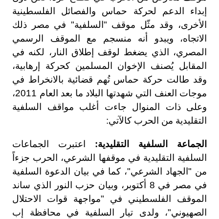
إبداء الدعم لحركة حماس والفصائل الفلسطينية
الأخرى، وقد مثّل موقف "السلفية" في مصر ذلك
الاتجاه، ويبدو أنه منسجم مع الموقف الرسمي
المصري، الذي يضغط لوقف إطلاق النار، لكنه في
المقابل يُصنف الإخوان المسلمين كحركة إرهابية،
وقد طالت حركة حماس تُهم قضائية بالانخراط في
موجات العنف التي شهدتها البلاد ما بعد العام 2011،
وعلى ذات المنوال جاءت أغلب مواقف السلفية
التقليدية من الحرب كالآتي:
الجماعة السلفية التقليدية:
اعتبرت الجماعات
السلفية التقليدية في موقفها الشرعي، الحرب جزءاً
من "الجهاد الشرعي"، كما في بيان الدعوة السلفية
في مصر في 8 أكتوبر، وبيان حزب النور الذي ساند
الموقف الفلسطيني في "مواجهة قوات الاحتلال
الصهيوني"، ولدى تيار السلفية في محافظة إب