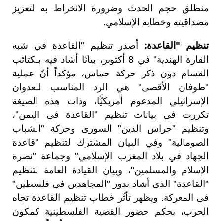
منطلق حجم الحدث وضرورة الانخراط به لتعزيز
مصداقيته وخطابه الإسلامي.
تنظيم "القاعدة:
أصدر تنظيم "القاعدة في شبه
القارة الهندية" في 8 أكتوبر، بيانًا أشاد فيه بـكتائب
القسام دون ذكر حركة حماس، مؤكداً أنّ عملية
"طوفان الأقصى" هي الرد المناسب للعدوان
الإسرائيلي المدعوم أمريكيًّا، وذات هذه الصيغة
تكررت في بيانات تنظيم "القاعدة في اليمن"،
وتنظيم "حراس الدين" السوري وحركة "الشباب
الصومالية" وفي البيان المشترك لتنظيم "قاعدة
الجهاد في بلاد المغرب الإسلامي" وجماعة "نصرة
الإسلام والمسلمين"، وبيان القيادة العامة لتنظيم
"القاعدة" الذي أشاد بدور "المجاهدين في فلسطين"
في المعركة. ويظهر تأثّر خطاب تنظيم القاعدة تجاه
الحرب، بحكم حضور القضية الفلسطينية كمكون