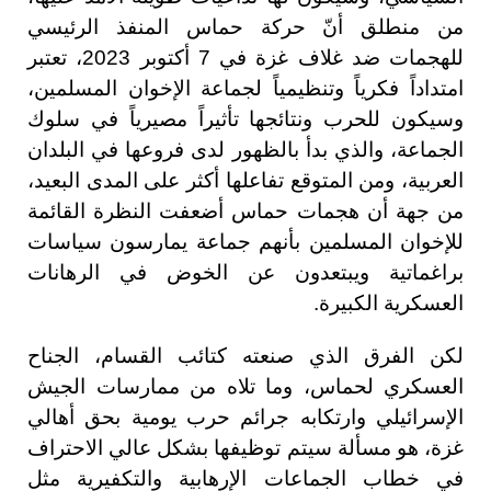
من منطلق أنّ حركة حماس المنفذ الرئيسي
للهجمات ضد غلاف غزة في 7 أكتوبر 2023، تعتبر
امتداداً فكرياً وتنظيمياً لجماعة الإخوان المسلمين،
وسيكون للحرب ونتائجها تأثيراً مصيرياً في سلوك
الجماعة، والذي بدأ بالظهور لدى فروعها في البلدان
العربية، ومن المتوقع تفاعلها أكثر على المدى البعيد،
من جهة أن هجمات حماس أضعفت النظرة القائمة
للإخوان المسلمين بأنهم جماعة يمارسون سياسات
براغماتية ويبتعدون عن الخوض في الرهانات
العسكرية الكبيرة.
لكن الفرق الذي صنعته كتائب القسام، الجناح
العسكري لحماس، وما تلاه من ممارسات الجيش
الإسرائيلي وارتكابه جرائم حرب يومية بحق أهالي
غزة، هو مسألة سيتم توظيفها بشكل عالي الاحتراف
في خطاب الجماعات الإرهابية والتكفيرية مثل