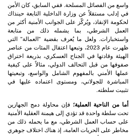
واسع من الفصائل المسلحة. ففي السابق، كان الأمن
في إدلب مستقلاً عن وزارة الداخلية التابعة حينذاك
لحكومة الإنقاذ، ويُركّز على الجوانب الأمنية أكثر من
العمل الشرطي، بما يشمله ذلك من متابعة
واستخبارات. ولعل ما يُعرف بقضية "العمالة" التي
ظهرت عام 2023، وتبعها اعتقال المئات من عناصر
الهيئة وقادتها في الجناح العسكري، بذريعة اختراق
صفوفها من قبل التحالف الدولي، مثالاً على كيفية
عملها الأمني بالمفهوم الشامل والواسع، وتبعيتها
المباشرة للجولاني، ومستوى اعتماده عليها في
تثبيت سلطته.
أما من الناحية العملية؛
فإن محاولة دمج الجهازين
تحت سلطة واحدة قد تؤدي إلى هيمنة العقلية الأمنية
على حساب العمل الشرطي، مع ما يحمله ذلك من
مخاطر على الحريات العامة، إذ هناك اختلاف جوهري