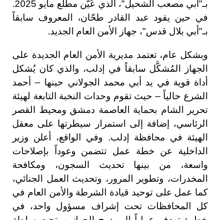
بـ"أبي مصعب الشحيل"، الذي عُيّن مطلع مايو 2025.
في حين يقود عبد القادر طحّان، المعروف سابقاً
بـ"أبي بلال قدس"، جهاز الأمن العام الجديد.
وبشكل عام، تعتمد مديرية الأمن العام الجديدة على
الجهاز المُشكَّل سابقاً في إدلب، والذي كان يُشكل
أداة قوية في يد أبي محمد الجولاني حينها – أحمد
الشرع حالياً – حيث تقوم وحدات النخبة التابعة لهيئة
تحرير الشام بحماية العاصمة دمشق ومحيط القصر
الرئاسي، إضافة إلى استمرار سيطرتها على معقل
الهيئة في محافظة إدلب. وفي الواقع، أعلن وزير
الداخلية عن خطة عمل تتضمن وعوداً بإصلاحات
واسعة، من بينها تحديث السجون، ومكافحة
المخدرات، وتطوير المرور، وتحديث العمل الجنائي،
كما عمل على توحيد قيادة الشرطة والأمن العام في
كل المحافظات تحت إشراف مسؤول واحد، في
خطوة تهدف عملياً إلى دمج الجهازين تحت سلطة