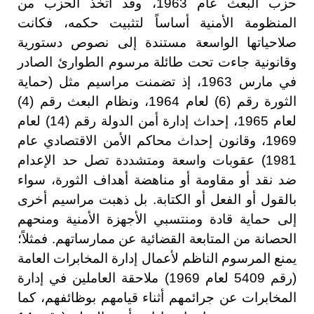
حزب البعث عام 1963، وقد اتخذ الحزب من
المنظومة الأمنية أساساً لتثبيت حكمه، فكانت
صلاحياتها الواسعة مستندة إلى نصوص دستورية
وقانونية جاءت تحت طائلة مرسوم الطوارئ الصادر
في مارس 1963، إذ تضمنت مراسيم مثل (حماية
الثورة رقم (6) لعام 1964، ونظام البعث رقم (4)
لعام 1965، إحداث إدارة أمن الدولة رقم (14) لعام
1969، وقانون إحداث محاكم الأمن الاقتصادي عام
1981) عقوبات واسعة ومتشددة تصل حد الإعدام
ضد نقد أو مقاومة أو مناهضة أهداف الثورة، سواء
بالقول أو الفعل أو الكتابة. بل ذهبت مراسيم أخرى
إلى حماية قادة ومنتسبي الأجهزة الأمنية ومنحهم
الحصانة من المتابعة القضائية عن ممارساتهم. فمثلاً؛
يمنع المرسوم الناظم لأعمال إدارة المخابرات العامة
(رقم 5409 لعام 1969) ملاحقة العاملين في إدارة
المخابرات عن جرائمهم أثناء قيامهم بوظائفهم، كما