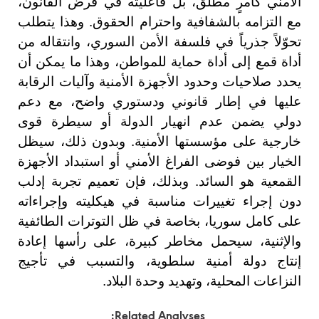
الأمني كأمرٍ مطلق، بل فاعليته في فرض القانون،
مع التزامه بالشفافية واحترام الحقوق. وهذا يتطلب
تحوّلاً جذرياً في فلسفة الأمن السوري، وانتقاله من
أداة قمع إلى أداة حماية للمواطن، وهذا ما يمكن أن
يحدد صلاحيات وحدود الأجهزة الأمنية وآليات الرقابة
عليها في إطار قانوني ودستوري واضح، مع دعم
دولي يضمن عدم انهيار الدولة أو سيطرة قوى
خارجية على مؤسستها الأمنية.
وبدون ذلك، سيظل
الخيار بين فوضى الفراغ الأمني أو استبداد الأجهزة
القمعية هو السائد.
وبذلك، فإن تعميم تجربة إدلب
دون إجراء تغييرات مناسبة في هيكليته وإجراءاته
على كامل سوريا، بخاصة في ظل التوترات الطائفية
والإثنية، سيحمل مخاطر كبيرة، على رأسها إعادة
إنتاج دولة أمنية سلطوية، والتسبب في تأجيج
النزاعات المحلية، وتهديد وحدة البلاد.
Related Analyses: