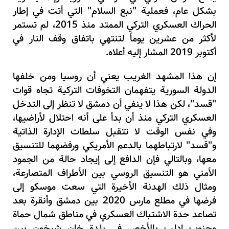
بشكل عام، فعملية "نبع السلام" التي أتت في إطار
الحراك العسكري التركي الممتد منذ
2015
، لم تستمر
لأكثر من عشرين يوماً لتنتهي باتفاق وقف النار في
أكتوبر
2019
المشار إليه أعلاه.
إن هذا المشهد الغريب يعني أن روسيا ومن خلفها
الدولة السورية يتفهمان التخوفات التركية تجاه قوات
"قسد"، لكن هذا لا ينفي أن دمشق لا تنظر إلى التدخل
العسكري التركي منذ أن بدأ على أنه احتلال لأراضيها،
وفي نفس الوقت لا تتقبل سلطات الإدارة الذاتية
و"قسد" لارتباطهما بالدعم الأمريكي ورفضهما للتنسيق
معها، وبالتالي فإن الدافع إلى إيجاد حالة من الجمود
الأمني هو التنسيق الروسي بين الأطراف المتصارعة،
ومثال ذلك الهدنة الأخيرة التي سعت موسكو إلى
فرضها في مطلع مارس
2020
بين دمشق وأنقرة بعد
تصاعد حدة الاشتباك العسكري في مناطق شمال حماة
وجنوب إدلب بالأخص في بلدة خان شيخون بين