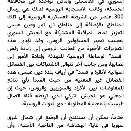
السوري في القامشلي وأماكن تواجده في محافظة
الحسكة، وكانت الاستجابة الروسية لذلك هي إرسال
300 عنصر من الشرطة العسكرية الروسية إلى تلك
المناطق بالإضافة إلى مناطق تل تمر وعين عيسى
لتعزيز نقاط المراقبة المشتركة مع الجيش السوري
بحسب تعبير المسؤولين الروس، وقد تؤدي هذه
التعزيزات الأخيرة من الجانب الروسي إلى زيادة رفض
"قسد" الوساطة الروسية للتهدئة وإعادة الأمور إلى
نصابها، ومن جانب آخر تتوالى الاشتباكات بين الفصائل
الموالية لأنقرة و"قسد" في أرياف بلدة عين عيسى، هذه
الفصائل غير المعنية من حيث المبدأ بأي نتائج
للمفاوضات بين الأكراد والسوريين والروس، حيث إن
المعني هو الجيش التركي الذي تربطه قناة اتصال
-ليست بالفعالية المطلوبة - مع القوات الروسية.
ختاماً، يمكن أن نستنتج أن الوضع في شمال شرق
سوريا في غاية الهشاشة من الناحية الأمنية، وأن