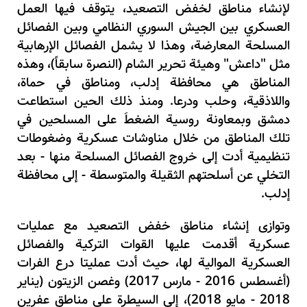
لإنشاء مناطق لخفض التصعيد، يتوقف فيها العمل
العسكري بين الجيش السوري النظامي وبين الفصائل
المسلحة المعارضة، وهذا لا يشمل الفصائل الإرهابية
مثل "داعش" وهيئة تحرير الشام (النصرة سابقاً)، وهذه
المناطق هي محافظة إدلب، ومناطق في حماة،
واللاذقية، وحلب ودرعا. ومنذ ذلك الحين استطاعت
دمشق وبمعاونة روسية الضغطَ على المسلحين في
تلك المناطق من خلال مناوشات عسكرية وضغوطات
تنظيمية أدت إلى خروج الفصائل المسلحة منها - بعد
التخلي عن أسلحتهم الثقيلة والمتوسطة - إلى محافظة
إدلب.
وتوازى إنشاء مناطق خفض التصعيد مع عمليات
عسكرية أقدمت عليها القوات التركية والفصائل
العسكرية الموالية لها، حيث أدت عمليتا درع الفرات
(أغسطس
2016
- مارس
2017
) وغصن الزيتون (يناير
2018
- مايو
2018
)، إلى السيطرة على مناطق عفرين