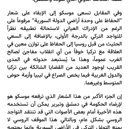
وفي المقابل تسعى موسكو إلى الإبقاء على شعار
"الحفاظ على وحدة أراضي الدولة السورية" مرفوعاً على
الرغم من الإدراك العياني لاستحالة تطبيقه نظراً
للتواجد التركي بالدرجة الأولى، بالإضافة إلى السعي
الحثيث من قبل روسيا إلى الحفاظ على توازن معين في
العلاقة مع تركيا خوفاً من أي انقلاب مفاجئ لصالح
الغرب عموماً، وهذا ما يُستبعد حدوثه في المدى
القريب لوجود العديد من القضايا الشائكة بين تركيا
والدول الغربية فيما يخص الصراع في ليبيا وأزمة حوض
المتوسط وغيرهما.
إن الجزء الأكبر من هذا الشعار الذي ترفعه موسكو هو
لإرضاء الحكومة في دمشق وتبرير يمكن أن تستخدمه
هذه الأخيرة أمام بعض الأصوات التي قد تنتقد التواجد
الروسي بشكل عام، وبالتالي هذا الموقف الروسي لا
يمنع التوغل التركي في الأراضي السورية وإنما يحتويه