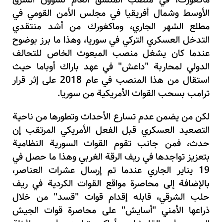
ماكغورك، في منصب المنسق العام لشؤون الشرق
الأوسط وشمال أفريقيا في مجلس الأمن القومي في
مطلع الشهر الجاري، وماكغورك من أشد منتقدي
التدخل العسكري التركي في سوريا، وهذا ما برز بوضوح
عندما كان يشغل منصب المبعوث الخاص للتحالف
الدولي لمحاربة "داعش" في عهد باراك أوباما حيث
استقال من هذا المنصب في عام
2018
على إثر قرار
ترامب بسحب القوات الأمريكية من سوريا.
لكن من يضمن عدم تسارع الأحداث وتطورها من ناحية
التصعيد العسكري قبل الفعل الأمريكي المرتقب إن
حدث، فمن جانب تقوم القوات السورية النظامية
بتعزيز تواجدها في ريف الرقة الغربي وهذا ما حصل في
19 يناير الجاري عندما تم إرسال عشرات العناصر،
بالإضافة إلى محاصرة مواقع القوات الكردية في ريف
حلب الشرقي، قابله إقدام قوات "قسد" من خلال
ذراعها الأمني "أسايش" على محاصرة قوات الجيش