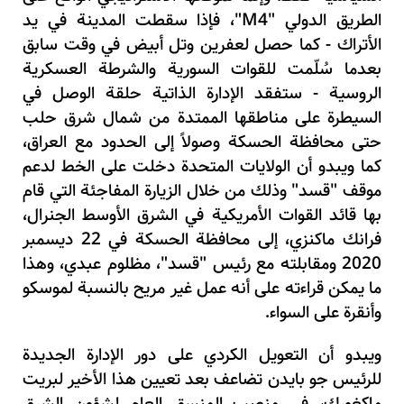
الطريق الدولي
"M4"
، فإذا سقطت المدينة في يد
الأتراك - كما حصل لعفرين وتل أبيض في وقت سابق
بعدما سُلّمت للقوات السورية والشرطة العسكرية
الروسية - ستفقد الإدارة الذاتية حلقة الوصل في
السيطرة على مناطقها الممتدة من شمال شرق حلب
حتى محافظة الحسكة وصولاً إلى الحدود مع العراق،
كما ويبدو أن الولايات المتحدة دخلت على الخط لدعم
موقف "قسد" وذلك من خلال الزيارة المفاجئة التي قام
بها قائد القوات الأمريكية في الشرق الأوسط الجنرال،
فرانك ماكنزي، إلى محافظة الحسكة في
22
ديسمبر
2020
ومقابلته مع رئيس "قسد"، مظلوم عبدي، وهذا
ما يمكن قراءته على أنه عمل غير مريح بالنسبة لموسكو
وأنقرة على السواء.
ويبدو أن التعويل الكردي على دور الإدارة الجديدة
للرئيس جو بايدن تضاعف بعد تعيين هذا الأخير لبريت