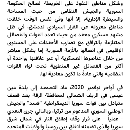
وشكل مناطق النفوذ على الخريطة لصالح الحكومة
السورية والجيش النظامي من حيث المساحة
والسيطرة الإدارية، إلا أنها وفي نفس الوقت خلقت
مناطق معزولة عن القرار السيادي لدمشق، في ظل
مشهد عسكري معقد من حيث تعدد القوات والفصائل
المتنازعة بالترافق مع تضارب الأجندات على المستوى
الإقليمي في اتصالها بالأزمة السورية إما بشكل مباشر
من خلال عناصرها العسكرية أو عبر علاقتها بواحدة أو
أكثر من الفصائل غير المنطوية تحت لواء القوات
النظامية والتي عادةً ما تكون معادية لها.
في أواخر نوفمبر
2020
،
عاد التصعيد إلى بلدة عين
عيسى في الريف الشمالي لمحافظة الرقة بعد قصف
متبادل بين قوات سوريا الديمقراطية "قسد" والجيش
الوطني السوري المدعوم من تركيا، وبالتالي جرى التعدي
- عملياً - على قرار وقف إطلاق النار في شمال شرق
سوريا والذي تضمنه اتفاق بين روسيا والولايات المتحدة