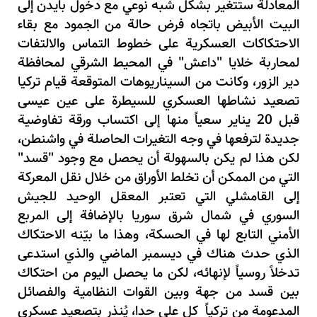
المعادلة ستتغير بشكل شبه نوعي مع دخول بايدن إلى
البيت الأبيض باتجاه فرض حالة من الجمود مع بقاء
الاحتكاكات العسكرية على خطوط التماس والالتفات
لمحاربة خلايا "داعش" في المحيط الشرقي لمحافظة
دير الزور، وكانت من السيناريوهات المتوقعة قيام تركيا
تصعيد نشاطها العسكري للسيطرة على عين عيسى
قبل
20
يناير سعياً منها إلى اكتساب ورقة تفاوضية
جديدة لترفعها في وجه التغيرات الحاصلة في واشنطن،
لكن هذا لم يكن بالسهولة أن يحصل مع وجود "قسد"
التي من الممكن أن تخلط الأوراق من خلال نقل المعركة
إلى القامشلي التي تعتبر المعقل الوحيد للجيش
السوري في شمال شرق سوريا بالإضافة إلى المربع
الأمني التابع لها في الحسكة، وهذا ما بيّنه الاحتكاك
الذي حدث هناك في ديسمبر الماضي والذي استدعى
تدخلاً روسياً لإنهائه، لكن ما يحصل اليوم من احتكاك
بين قسد من جهة وبين القوات النظامية والفصائل
المدعومة من تركياً كل على حدا، يُنذر
بتصعيد عسكري