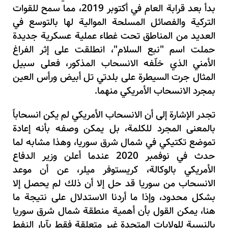
بدأ بعد قرابة العام في أكتوبر 2019، مما سمح للقوات
التركية والفصائل المسلحة الموالية لها بالتوسع في
العديد من المناطق تحت غطاء عملية عسكرية جديدة
حملت اسم "نبع السلام"، انطلقت على إثر الفراغ
الأمني الذي خلّفه الانسحاب المذكور، فعلى سبيل
المثال جرت السيطرة على بلدتي تل أبيض ورأس العين
بمجرد الانسحاب الأمريكي منهما.
تجدر الإشارة إلى أن الانسحاب الأمريكي لم يكن انسحاباً
بالمعنى المجرد للكلمة، بل يمكن وصفه بأنه إعادة
تموضع تكتيكي في شمال شرق سوريا، وهذا مشابه لما
حدث في نوفمبر
2020
عندما أعلن وزير الدفاع
الأمريكي بالوكالة، كريستوفر ميلر، عن أن موعد
الانسحاب من سوريا قد حل إلا أن ذلك لم يحصل إلا
بشكل محدود، وإذا ما أردنا الاستدلال على نتيجة ما
هنا، يمكن القول بأن أهمية منطقة شمال شرق سوريا
بالنسبة للولايات المتحدة غير متعلقة فقط بآبار النفط