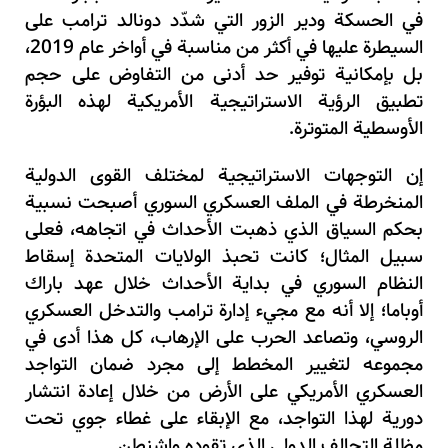
في الحسكة ودير الزور التي شدّد دونالد ترامب على
السيطرة عليها في أكثر من مناسبة في أواخر عام
2019
،
بل بإمكانية توفير حد أدنى من التفاوض على حجم
تطبيق الرؤية الاستراتيجية الأمريكية لهذه البؤرة
الأوسطية المتوترة.
إن التوجهات الاستراتيجية لمختلف القوى الدولية
المنخرطة في الملف العسكري السوري أصبحت نسبية
بحكم السياق الذي ذهبت الأحداث في اتجاهه، فعلى
سبيل المثال؛ كانت تحبذ الولايات المتحدة إسقاط
النظام السوري في بداية الأحداث خلال عهد باراك
أوباما؛ إلا أنه مع مجيء إدارة ترامب والتدخل العسكري
الروسي، وتصاعد الحرب على الإرهاب، كل هذا أدى في
مجموعه لتغيير المخطط إلى مجرد ضمان التواجد
العسكري الأمريكي على الأرض من خلال إعادة انتشار
دورية لهذا التواجد، مع الإبقاء على غطاء جوي تحت
مظلة التحالف الدولي الذي تقوده واشنطن.