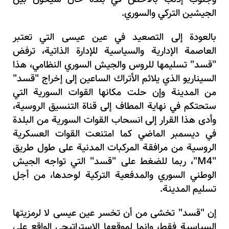
الجيشين التركي والسوري.
بالعودة إلى التصعيد في عين عيسى التي تعتبر
العاصمة الإدارية والسياسية للإدارة الذاتية، ترفض
"قسد" تسليمها للروس والجيش السوري النظامي، هذا
السيناريو الذي يلائم الأتراك الساعين إلى إخراج "قسد"
من المدينة وإن حلت مكانها القوات السورية التي
ستحتكم في نهاية المطاف إلى قناة التنسيق الروسية،
وأدى هذا القرار إلى انسحاب القوات السورية من البلدة
في ديسمبر الماضي كما امتنعت القوات العسكرية
الروسية من مرافقة المركبات المدنية على طول طريق
"
M4
"، ربما للضغط على "قسد" التي تواجه الجيش
الوطني السوري والمدفعية التركية لوحدها، من أجل
تسليم المدينة.
إن "قسد" تخشى من أن تخسر عين عيسى لا لرمزيتها
السياسية فقط، وإنما لموقعها الاستراتيجي الواقع على