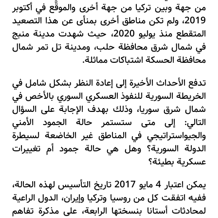
من جهة وبين تركيا من جهة أخرى والموقَّع في أكتوبر
2019
، ولم تكن مناطق أخرى بمنأى عن هذا التصعيد
المتقطع منذ يوليو
2020
، حيث شهدت مدينة منبج
في شمال شرق محافظة حلب، ومدينة تل تمر شمال
محافظة الحسكة اشتباكات مماثلة.
تدفع الأحداث الأخيرة إلى إعادة النظر بشكل شامل في
الخريطة السورية للنفوذ العسكري السوري بالأخص في
شمال شرق سوريا، وذلك بهدف الإجابة على السؤال
التالي: إلى متى ستستمر حالة الجمود الأمني
والجيواستراتيجي في المناطق غير الخاضعة لسيطرة
الدولة السورية؟ وهل هي حالة جمود أم تغييرات
عسكرية بطيئة؟
يمكن اعتبار
4
مايو
2017
تاريخ التأسيس لهذه الحالة،
ففيه اتفقت كل من روسيا وتركيا وإيران، الدول الراعية
لمحادثات أستانا بنسختها الرابعة، على مذكرة تفاهم