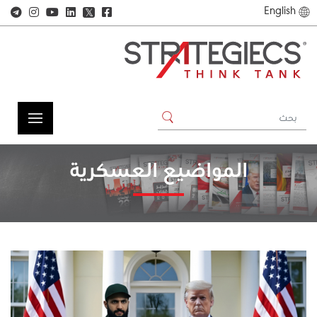
English
𝕏
المواضيع العسكرية