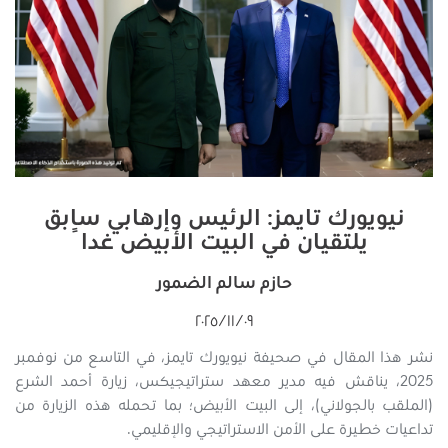
نيويورك تايمز: الرئيس وإرهابي سابق
يلتقيان في البيت الأبيض غداً
حازم سالم الضمور
٠٩‏/١١‏/٢٠٢٥
نشر هذا المقال في صحيفة نيويورك تايمز، في التاسع من نوفمبر
2025، يناقش فيه مدير معهد ستراتيجيكس، زيارة أحمد الشرع
(الملقب بالجولاني)، إلى البيت الأبيض؛ بما تحمله هذه الزيارة من
تداعيات خطيرة على الأمن الاستراتيجي والإقليمي.