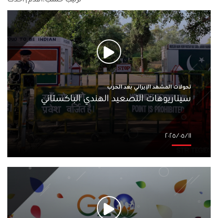
تحولات المشهد الإيراني بعد الحرب
سيناريوهات التصعيد الهندي الباكستاني
١١‏/٠٥‏/٢٠٢٥