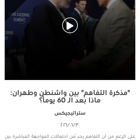
"مذكرة التفاهم" بين واشنطن وطهران:
ماذا بعد الـ 60 يومًا؟
ستراتيجيكس
٣٠‏/٠٦‏/٢٠٢٦
على الرغم من أن التفاهم يحدّ من احتمالات المواجهة المباشرة بين