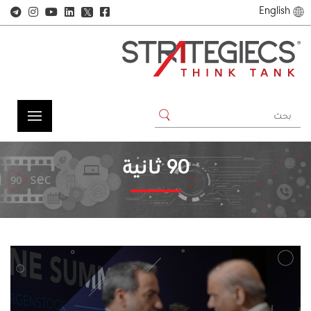
English
𝕏
90 ثانية