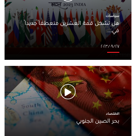
سياسات
هل تشكل قمة العشرين منعطفًا جديدًا
في...
٢٧‏/٠٩‏/٢٠٢٣
الاقتصاد
بحر الصين الجنوبي