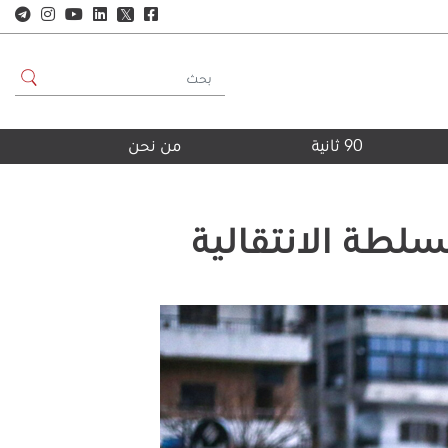
𝕏
90 ثانية
من نحن
لطة الانتقالية