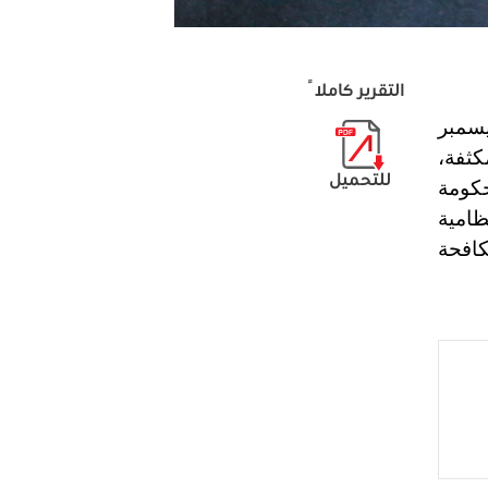
التقرير كاملاً
سمبر
كثفة،
للتحميل
حكومة
امية
كافحة