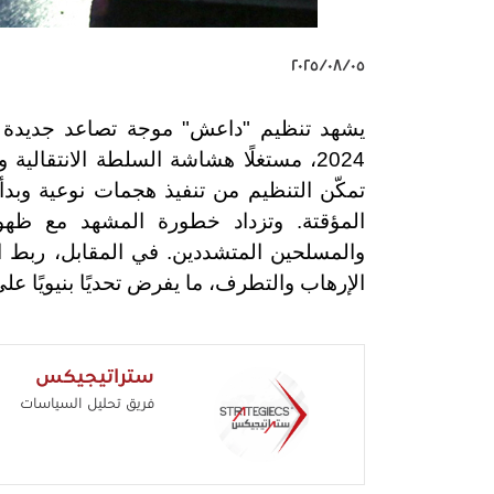
٠٥‏/٠٨‏/٢٠٢٥
يشهد تنظيم "داعش" موجة تصاعد جديدة ف
2024، مستغلًا هشاشة السلطة الانتقالية
تمكّن التنظيم من تنفيذ هجمات نوعية وبدأ
المؤقتة. وتزداد خطورة المشهد مع ظهور
والمسلحين المتشددين. في المقابل، ربط ا
الإرهاب والتطرف، ما يفرض تحديًا بنيويًا على
ستراتيجيكس
فريق تحليل السياسات