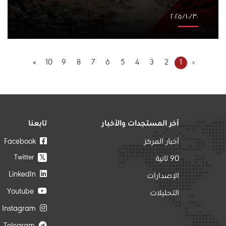
٣٠‏/١٠‏/٢٠٢٥
»
10
9
8
7
6
5
4
3
2
1
«
آخر المستجدات والأخبار
تابعنا
أخبار المركز
Facebook
Twitter
𝕏
90 ثانية
LinkedIn
الإصدارات
Youtube
التحليلات
Instagram
Telegram