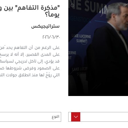
يومًا؟
ستراتيجيكس
٣٠‏/٠٦‏/٢٠٢٦
على الرغم من أن التفاهم يحدّ م
على المدى القصير، إلا أنه لا يرس
قد يؤدي، إلى تآكل تدريجي لسياسة ال
على الصمود وفرض شروطها ضمن مذك
التي رُوِّج لها منذ انطلاق جولات ا