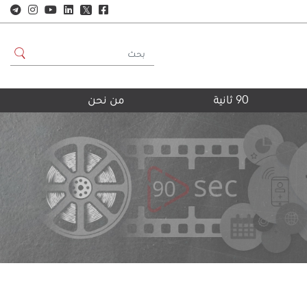
𝕏
90 ثانية
من نحن