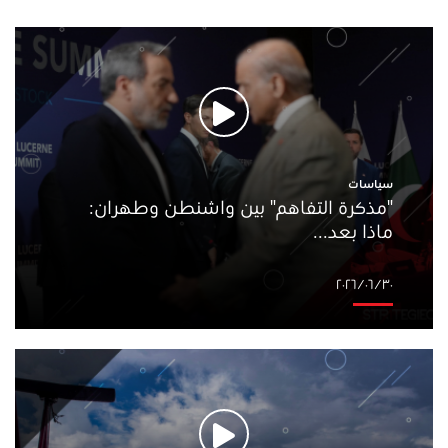
سياسات
"مذكرة التفاهم" بين واشنطن وطهران:
ماذا بعد...
٣٠‏/٠٦‏/٢٠٢٦