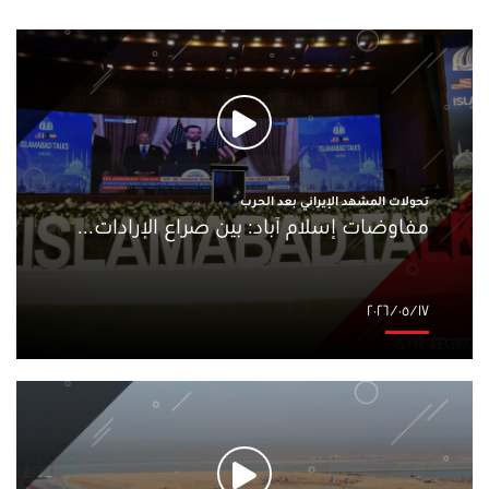
تحولات المشهد الإيراني بعد الحرب
مفاوضات إسلام آباد: بين صراع الإرادات...
١٧‏/٠٥‏/٢٠٢٦