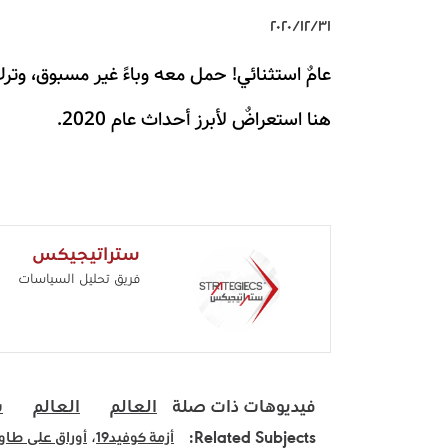
٣١‏/١٢‏/٢٠٢٠
عامٌ استثنائي! حمل معه وباءً غير مسبوق، وترك
هنا استعراضٌ لأبرز أحداث عام 2020.
ستراتيجيكس
فريق تحليل السياسات
فيديوهات ذات صلة
العالم
العالم
س
، 
Related Subjects:
أزمة كوفيد19
أوراق على طاولة