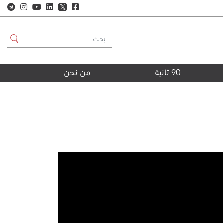
𝕏
90 ثانية
من نحن