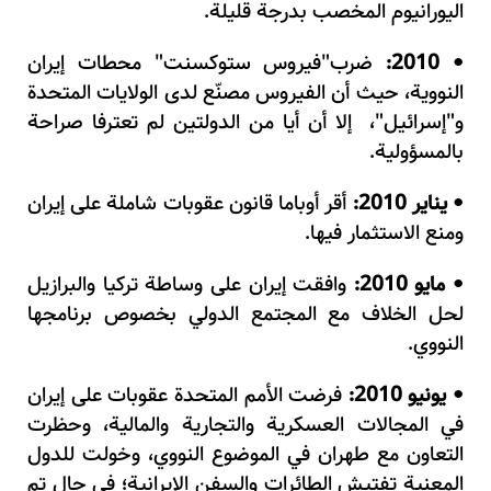
اليورانيوم المخصب بدرجة قليلة.
2010:
ضرب"فيروس ستوكسنت" محطات إيران
•
النووية، حيث أن الفيروس مصنّع لدى الولايات المتحدة
و"إسرائيل"، إلا أن أيا من الدولتين لم تعترفا صراحة
بالمسؤولية.
يناير 2010:
أقر أوباما قانون عقوبات شاملة على إيران
•
ومنع الاستثمار فيها.
مايو 2010:
وافقت إيران على وساطة تركيا والبرازيل
•
لحل الخلاف مع المجتمع الدولي بخصوص برنامجها
النووي.
يونيو 2010:
فرضت الأمم المتحدة عقوبات على إيران
•
في المجالات العسكرية والتجارية والمالية، وحظرت
التعاون مع طهران في الموضوع النووي، وخولت للدول
المعنية تفتيش الطائرات والسفن الإيرانية؛ في حال تم