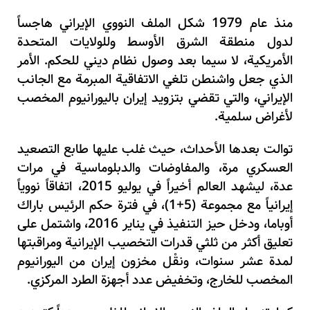
منذ عام 1979 شكل الملف النووي الإيراني هاجساً
لدول منطقة الشرق الأوسط وللولايات المتحدة
الأمريكية، لا سيما بعد وصول نظام ديني للحكم. الأمر
الذي جعل واشنطن تلغي
الاتفاقية المبرمة مع الجانب
الإيراني، والتي تقضي بتزويد إيران باليورانيوم المخصب
لأغراض سلمية.
توالت بعدها الأحداث، حيث غلب عليها طابع التصعيد
العسكري مرة، والمفاوضات والدبلوماسية في مرات
عدة، ليشهد العالم أخيراً في يوليو 2015، اتفاقاً نووياً
إيرانياً مع مجموعة (5+1)، في فترة حكم الرئيس باراك
أوباما،
ودخل حيز التنفيذ في
يناير 2016،
واشتمل على
تعليق أكثر من ثلثي قدرات التخصيب الإيرانية ومراقبتها
لمدة عشر سنوات، ونقْل مخزون إيران من اليورانيوم
المخصب للخارج، وتخفيض عدد أجهزة الطرد المركزي.