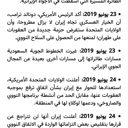
الطائرة المسيّرة التي أسقطت في الأجواء الإيرانية.
23 يونيو 2019:
أكد الرئيس الأمريكي، دونالد ترامب،
•
أن الخيار العسكري تجاه إيران لا يزال مطروحا، وأن
الولايات المتحدة ستفرض حزمة جديدة من العقوبات
على طهران؛ لمنعها من الحصول على السلاح النووي.
23 يونيو 2019:
غيرت الخطوط الجوية السعودية
•
مسارات طائراتها إلى مسارات أخرى بعيدة عن المجال
الجوي الإيراني.
24 يونيو 2019:
أعلنت الولايات المتحدة الأمريكية،
•
استعدادها للحوار مع إيران بشأن اتفاقٍ ترفع بموجبه
العقوبات عنها، مقابل الحد من أنشطة برنامجها النووي
والصاروخي، ودعمها لوكلاءٍ لها في المنطقة.
24 يونيو 2019:
أعلنت إيران أنها لن تتراجع عن
•
قرارها بتقليص بعض التزاماتها الواردة في الاتفاق النووي