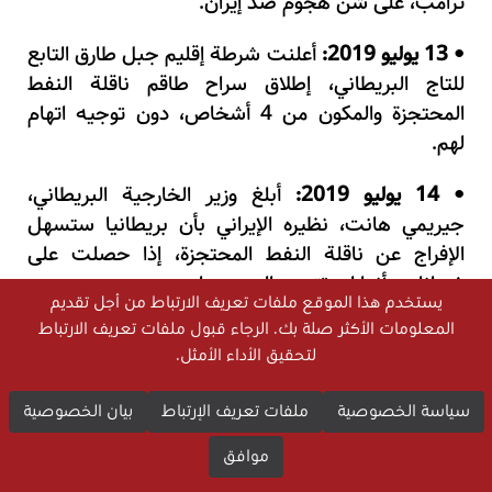
ترامب، على شن هجوم ضد إيران.
13 يوليو 2019:
أعلنت شرطة إقليم جبل طارق التابع
•
للتاج البريطاني، إطلاق سراح طاقم ناقلة النفط
المحتجزة والمكون من 4 أشخاص، دون توجيه اتهام
لهم.
14 يوليو 2019:
أبلغ وزير الخارجية البريطاني،
•
جيريمي هانت، نظيره الإيراني بأن بريطانيا ستسهل
الإفراج عن ناقلة النفط المحتجزة، إذا حصلت على
ضمانات بأنها لن تتوجه إلى سوريا.
يستخدم هذا الموقع ملفات تعريف الارتباط من أجل تقديم
15 يوليو 2019:
عقد اجتماع في بروكسل لوزراء
المعلومات الأكثر صلة بك. الرجاء قبول ملفات تعريف الارتباط
•
لتحقيق الأداء الأمثل.
خارجية الاتحاد الأوروبي لبحث التطورات المتعلقة
بالاتفاق النووي.
سياسة الخصوصية
ملفات تعريف الإرتباط
بيان الخصوصية
16 يوليو 2019:
أظهرت بيانات تتبُّع، أن ناقلة نفط
•
موافق
إماراتية كانت تمر عبر مضيق هرمز، انجرفت نحو المياه