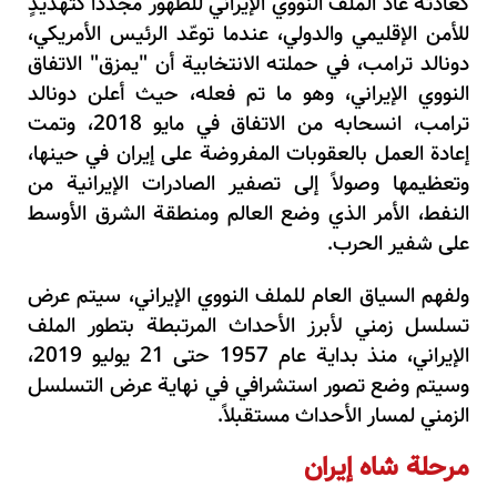
كعادته عاد الملف النووي الإيراني للظهور مجدداً كتهديدٍ
للأمن الإقليمي والدولي، عندما توعّد
الرئيس الأمريكي،
دونالد ترامب، في حملته الانتخابية أن "يمزق" الاتفاق
النووي الإيراني، وهو ما تم فعله، حيث أعلن دونالد
ترامب، انسحابه من الاتفاق في مايو 2018، وتمت
إعادة العمل بالعقوبات المفروضة على إيران في حينها،
وتعظيمها وصولاً إلى تصفير الصادرات الإيرانية من
النفط، الأمر الذي وضع العالم ومنطقة الشرق الأوسط
على شفير الحرب.
ولفهم السياق العام للملف النووي الإيراني، سيتم عرض
تسلسل زمني لأبرز الأحداث المرتبطة بتطور الملف
الإيراني، منذ بداية عام 1957 حتى 21 يوليو 2019،
وسيتم وضع تصور استشرافي في نهاية عرض التسلسل
الزمني لمسار الأحداث مستقبلاً.
مرحلة شاه إيران