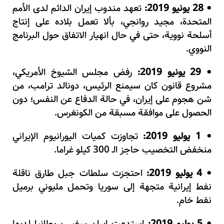
28 يونيو 2019:
تعهد مندوب إيران الدائم لدى الأمم
•
المتحدة، مجيد روانجي، بألا تعمل بلاده على إنتاج
أسلحة نووية، حتى في حال انهيار الاتفاق حول البرنامج
النووي.
29 يونيو 2019:
رفض مجلس الشيوخ الأمريكي،
•
مشروع قانون كان سيمنع الرئيس، دونالد ترامب، من
شن هجوم على إيران، في حالة الدفاع عن النفس؛ دون
الحصول على موافقة مسبقة من الكونغرس.
1 يوليو 2019:
تجاوزت كميات اليورانيوم الإيراني
•
منخفض التخصيب حاجز الـ 300 كيلو غراما.
4 يوليو 2019:
احتجزت سلطات جبل طارق ناقلة
•
نفط إيرانية متجهة إلى سوريا وتحمل مليوني برميل
نفط خام.
•