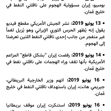
بومبيو، إيران مسؤولية الهجوم على ناقلتي النفط في
خليج عُمان.
13 يونيو 2019:
نشر الجيش الأمريكي مقطع فيديو
•
يقول إنه يُظهر الحرس الثوري الإيراني وهو يُزيل لغماً
غير منفجر من جانب إحدى ناقلتي النفط اللتين تعرضتا
إلى الهجوم.
14 يونيو 2019:
رفضت إيران "بشكل قاطع" المزاعم
•
الأمريكية بأنها تقف وراء الهجمات على ناقلتي نفط في
خليج عُمان.
16 يونيو 2019:
اتهم وزير الخارجية البريطاني،
•
جيريمي هانت، إيران باستهداف ناقلتي النفط في خليج
عُمان.
16 يونيو 2019:
استنـكرت إيران موقف بريـطانيا
•