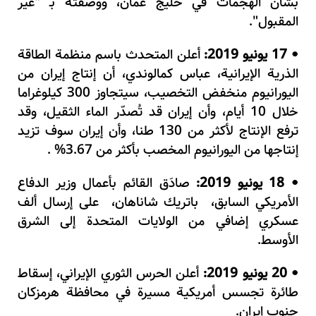
بشأن الهجمات في خليج عُمان، ووصفته بـ "غير
المقبول".
17 يونيو 2019:
أعلن المتحدث باسم منظمة الطاقة
•
الذرية الإيرانية، عباس كمالوندي، أن إنتاج إيران من
اليورانيوم منخفض التخصيب، سيتجاوز 300 كيلوغراما
خلال 10 أيام، وأن إيران قد تُصدّر الماء الثقيل، وقد
ترفع الإنتاج لأكثر من 130 طنا، وأن إيران سوف تزيد
إنتاجها من اليورانيوم المخصب بأكثر من 3.67% .
18 يونيو 2019:
صادَق القائم بأعمال وزير الدفاع
•
الأمريكي السابق، باتريك شاناهان، على إرسال ألف
عسكري إضافي من الولايات المتحدة إلى الشرق
الأوسط.
20 يو
نيو 2019:
أعلن الحرس الثوري الإيراني، إسقاط
•
طائرة تجسس أمريكية مسيرة
في محافظة هرمزكان
جنوب إيران
.