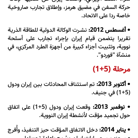
حركة السفن في مضيق هرمز، وإطلاق تجارب صاروخية
خاصة ردا على الاتحاد.
أغسطس 2012:
نشـرت الوكالة الدولية للطاقة الذرية
•
تقريرا يتضمن قيام إيران بإجراء تجارب على أسلحة
نووية، وتثبيت أجزاء كبيرة من أجهزة الطرد المركزي، في
منشآة "فوردو".
مرحلة (5+1)
أكتوبر 2013:
تم اسـتئناف المحادثات بـين إيران ودول
•
(5+1) في جنيف.
نوفمبر 2013:
وقعت إيران ودول (5+1) على اتفاق
•
حول تجميد مؤقت لأنشطة إيران النووية.
يناير 2014:
دخل الاتـفاق المـؤقت حيز التنفيذ، وأُفرج
•