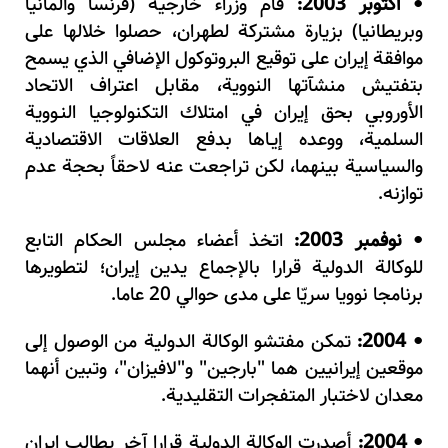
أكتوبر 2003:
قام وزراء خارجية (فرنسا وألمانيا
•
وبريطانيا) بزيارة مشتركة لطهران، حصلوا خلالها على
موافقة إيران على توقيع البروتوكول الإضافي الذي يسمح
بتفتيش منشآتها النووية، مقابل اعتراف الاتحاد
الأوروبي بحق إيران في امتلاك التكنولوجيا النـووية
السلمية، ووعده إيـاها بدفع العلاقات الاقتصادية
والسياسية بينهما، لكن تراجعت عنه لاحقاً بحجة عدم
توازنه.
نوفمبر 2003:
اتخذ أعضاء مجلس الحكام التابع
•
للوكالة الدولية قرارا بالإجماع يدين إيران؛ لتطويرها
برنامجا نوويا سريّا على مدى حوالي 20 عاما.
2004:
تمكن مفتشو الوكالة الدولية من الوصول إلى
•
موقعين إيرانيين هما "بارجين" و"لافيزان"، وتبين أنهما
معدان لاختبار المتفجرات التقليدية.
2004:
أصدرت الوكالة الدولية قرارا آخر يطالب إيران
•