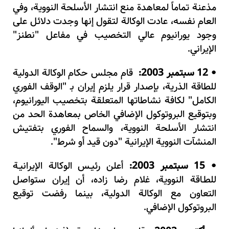
مذعنة تماماً لمعاهدة منع انتشار الأسلحة النووية، وفي
العام نفسه، عادت الوكالة لتقول إنها وجدت دلائل على
وجود يورانيوم عالي التخصيب في مفاعل "نطنز"
الإيراني.
12 سبتمبر 2003:
قام مجلس حكام الوكالة الدولية
•
للطاقة الذرية، بإصدار قرار يلزم إيران بـ "الوقف الفوري
الكامل" لكافة نشاطاتها المتعلقة بتخصيب اليورانيوم،
وبتوقيع البروتوكول الإضافي الخاص بمعاهدة الحد من
انتشار الأسلحة النووية، والسماح الفوري بتفتيش
المنشآت النووية الإيرانية "دون قيد أو شرط".
15 سبتمبر 2003:
أعلن رئيـس الوكالة الإيرانيـة
•
للطـاقة النووية، غلام رضا زاده، أن إيران ستواصل
التعاون مع الوكالة الدولية، بينما رفضت توقيع
البروتوكول الإضافي.