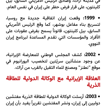
في مدينة آراك، وصادق الرئيس الأمريكي السابق، بيل
كلينتون، على قرار فرض حظر على إيران في نفس العام.
1999:
وقعت إيران اتفاقية جديدة مع روسيا،
•
لتسريع بناء مفاعل بوشهر، كما وقع الرئيس الأمريكي
السابق، بيل كلينتون، قانوناً يسمح بفرض عقوبات على
الأفراد والمؤسسات التي تقدم المساعدة لبرنامج إيران
النووي.
2002:
كشف المجلس الوطني للمعارضة الإيرانية،
•
عن وجود منشآتين سريّتين لتخصيب اليورانيوم في
موقع "نطنز" ومصنع للماء الثقيل بالقرب من آراك.
العلاقة الإيرانية مع الوكالة الدولية للطاقة
الذرية
2003:
أرسلت الوكالة الدولية للطاقة الذرية مفتشَين
•
دوليين إلى إيران، ونشر المفتشين تقريراً يفيد بأن إيران