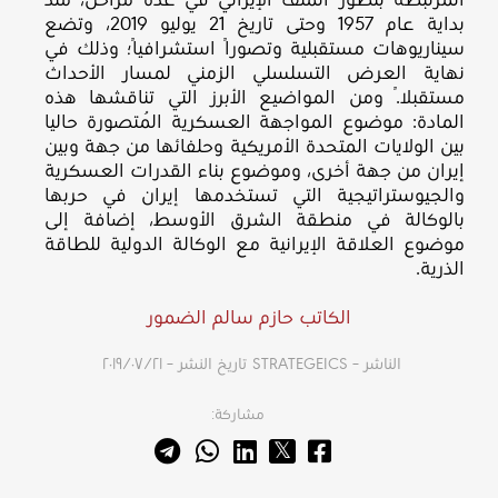
المرتبطة بتطور الملف الإيراني في عدة مراحل، منذ
بداية عام 1957 وحتى تاريخ 21 يوليو 2019، وتضع
سيناريوهات مستقبلية وتصورًا استشرافيًا؛ وذلك في
نهاية العرض التسلسلي الزمني لمسار الأحداث
مستقبلًا. ومن المواضيع الأبرز التي تناقشها هذه
المادة: موضوع المواجهة العسكرية الُمتصورة حاليا
بين الولايات المتحدة الأمريكية وحلفائها من جهة وبين
إيران من جهة أخرى، وموضوع بناء القدرات العسكرية
والجيوستراتيجية التي تستخدمها إيران في حربها
بالوكالة في منطقة الشرق الأوسط، إضافة إلى
موضوع العلاقة الإيرانية مع الوكالة الدولية للطاقة
الذرية.
الكاتب حازم سالم الضمور
الناشر – STRATEGEICS
تاريخ النشر – ٢١‏/٠٧‏/٢٠١٩
مشاركة: