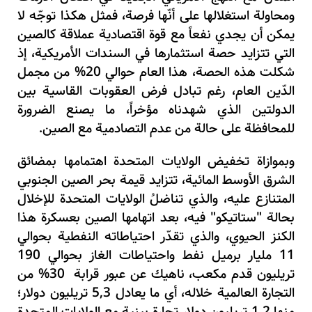
ومحاولة استغلالها على أنّها فرصة، فمثل هكذا توجّه لا
يمكن أن يجدي نفعاً مع قوة اقتصادية عملاقة كالصين
التي تتزايد حصة استثمارها في السندات الأمريكية، إذ
شكلت هذه الحصة، هذا العام حوالي 20% من مجمل
الدّين العام، رغم تبادل فرض العقوبات القاسية بين
الدولتين الذي شهدناه مؤخراً، ما يصنع الضرورة
للمحافظة على حالة من عدم التصادمية مع الصين
.
وبموازاة تخفيض الولايات المتحدة اهتمامها بمضائق
الشرق الأوسط المائية، تتزايد قيمة بحر الصين الجنوبي
المتنازع عليه، والذي تناضلُ الولايات المتحدة للإخلال
بحالة "ستاتيكو" فيه، بعد اتهامها الصين بعسكرة هذا
الكنز الحيوي، والذي تقدّر احتياطاته النفطية بحوالي
11 مليار برميل نفط واحتياطات الغاز بحوالي 190
تريليون قدم مكعب، ناهيك عن عبور قرابة 30% من
التجارة العالمية خلاله، أي ما يعادل 5,3 تريليون دولار؛