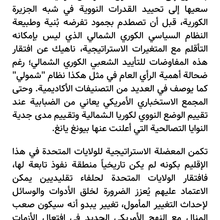
سعيها إلى تحييد القدرات النووية في شبه الجزيرة
الكورية، قبل أن تصطدم بجمود تفرضه بُنية وطبيعة
النظام السياسي الكوري الشمالي الذي ليس بإمكانه
التأقلم مع المتغيرات الاستراتيجية، ناهيك عن افتقار
هذه المفاوضات للتأييد الشعبي الكوري الشمالي؛ رغم
ضحالة أهمية الرأي العام في مثل هكذا نظام "شمولي"
كما يوصف في العديد من التصنيفات الأكاديمية. وحتى
المجمع الاستخباري الأمريكي يعاني من الضبابية عند
تقييم الوضع النووي لكوريا الـشمالية وتقـييم مدى جدية
النوايا التصالحية التي أعلنت عنها بيونغ يانغ
.
تكمن المعضلة الاستراتيجية للولايات المتحدة في هذا
الإقليم بكونه لم يكن تاريخياً منطقة نفوذ تابعة لها،
فافتقار الولايات المتحدة لحلفاء تقليديين يمكن
الاعتماد عليهم يُعزز الضرورة لخلق الأدوات والوسائل
لإحداث التغيير المأمول، تغيير يبدو أنه سيكون صعب
المنال مع النهج الأمريكي الجديد في افتعال الأزمات