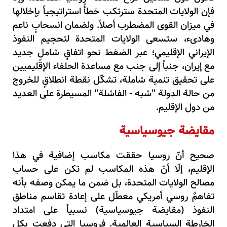
فإن الولايات المتحدة سترتكب خطأً استراتيجياً بإخلالها
في ميزان القوى المضطرب أصلاً.
ولضمان انسحابٍ ناعم
وهادىء، ستسعى الولايات المتحدة لتحجيم النفوذ
الإيراني الإقليمي؛ عبر الضغط نحو اتفاقٍ شاملٍ جديد
مع إيران، جنباً إلى جنب مع مساعدة الحلفاء الإقليميين
على تحقيق تنمية شاملة، تشكّل نقطة انطلاقٍ للخروج
من حالة الدولة "شبه - الفاشلة" المسيطرة على العديد
من دول الإقليم
.
مقايضة جيوسياسية
صحيح أنّ روسيا حققت مكاسب إضافية في هذا
الإقليم، إلّا أنّ هذه المكاسب لم تكن على حساب
مصالح الولايات المتحدة، بل ضمن ما يمكن وصفه بأنه
تفاهمٌ روسي أمريكي معطّل على إعادة تقاسم مناطق
النفوذ (مقايضة جيوسياسية) نسبياً على امتداد
الخارطة السياسية العالمية. فروسيا التي دفعت بكل