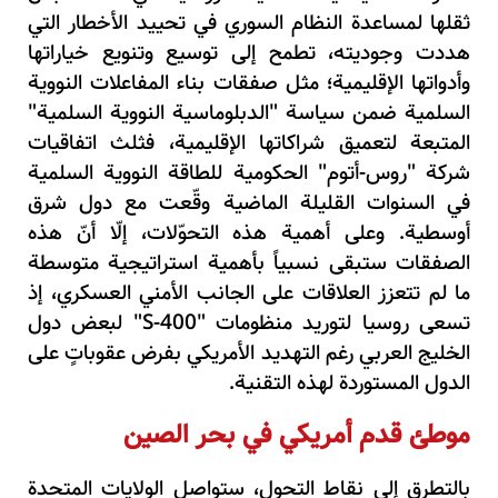
ثقلها لمساعدة النظام السوري في تحييد الأخطار التي
هددت وجوديته، تطمح إلى توسيع وتنويع خياراتها
وأدواتها الإقليمية؛ مثل صفقات بناء المفاعلات النووية
السلمية ضمن
سياسة "الدبلوماسية النووية السلمية"
المتبعة لتعميق شراكاتها الإقليمية، فثلث اتفاقيات
شركة "روس-أتوم" الحكومية للطاقة النووية السلمية
في السنوات القليلة الماضية وقّعت مع دول شرق
أوسطية. وعلى أهمية هذه التحوّلات، إلّا أنّ هذه
الصفقات ستبقى نسبياً بأهمية استراتيجية متوسطة
ما لم تتعزز العلاقات على الجانب الأمني العسكري، إذ
تسعى روسيا لتوريد منظومات
"S-400"
لبعض دول
الخليج العربي رغم التهديد الأمريكي بفرض عقوباتٍ على
الدول المستوردة لهذه التقنية.
موطئ قدم أمريكي في بحر الصين
بالتطرق إلى نقاط التحول، ستواصل الولايات المتحدة