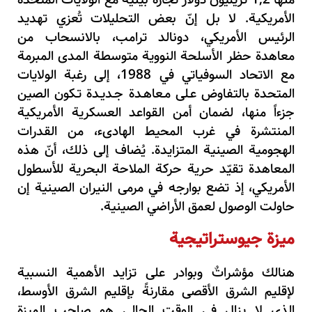
منها 1,2 تريليون دولار تجارة بينية مع الولايات المتحدة
الأمريكية. لا بل إنّ بعض التحليلات تُعزي تهديد
الرئيس الأمريكي، دونالد ترامب، بالانسحاب من
معاهدة حظر الأسلحة النووية متوسطة المدى المبرمة
مع الاتحاد السوفياتي في 1988، إلى رغبة الولايات
المتحدة بالتفاوض عـلى مـعاهـدة جـديـدة تـكون الصين
جزءاً منها، لضمان أمن القواعد العسكرية الأمريكية
المنتشرة في غرب المحيط الهادىء، من القدرات
الهجومية الصينية المتزايدة.
يُضاف إلى ذلك، أنّ هذه
المعاهدة تقيّد حرية حركة الملاحة البحرية للأسطول
الأمريكي، إذ تضع بوارجه في مرمى النيران الصينية إن
حاولت الوصول لعمق الأراضي الصينية
.
ميزة جيوستراتيجية
هنالك مؤشراتٌ وبوادر على تزايد الأهمية النسبية
لإقليم الشرق الأقصى مقارنةً بإقليم الشرق الأوسط،
الذي لا يزال في الوقت الحالي هو صاحب الميزة