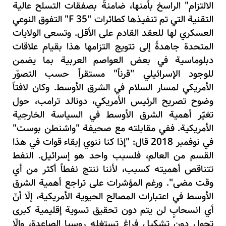
الالتزام" الراسخ بأمنها، ضامنةً بصفقات التسلح عالية
التقنية التي تم تنفيذها كطائرات
"F 35"
التفوق النوعي
العسكري لها للعقد القادم على الأقل. وتسعى الولايات
المتحدة جاهدةً إلى تتويج التزامها هذا بقيام علاقات
دبلوماسية في بعض العواصم العربية بما يضمن
للوجود الإسرائيلي "قرناً" مستقراً حسب التصوّر
الأمريكي لمسار السلام في الشرق الأوسط.
وكان لافتاً
وضوح تصريح الرئيس الأمريكي، دونالد ترامب، حول
تغيّر أهمية الشرق الأوسط في السياسة الخارجية
الأمريكية. ففي مقابلته مع صحيفة "واشنطن بوست"
في نوفمبر 2018 قال: "إذا كنا ننوي إبقاء قوات في هذا
القسم من العالم، فلسبب واحد هو إسرائيل. النفط
تتناقص أهميته كسبب، لأننا ننتج نفطاً أكثر من أي
وقت مضى". ورغم المؤشرات على تراجع أهمية الشرق
الأوسط في اعتبارات المصالح الحيوية الأمريكية، إلّا أنّ
أي انسحابٍ لن يتم دون تحقيق تسوية إقليمية كبرى
تحول دون تشكيل فراغ تستغله روسيا الصاعدة، وإلّا