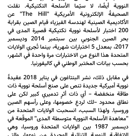
النووية أيضًا، لا سيّما الأسلحة التكتيكية. نقلت
الصحيفةُ الإلكترونية الأمريكية "The Hill" عن
الأكاديمية الصينية لهندسة الفيزياء قيام الصين بقرابة
200 اختبار لأسلحة نووية تكتيكية قصيرة المدى في
بحر الصين الجنوبي بين سبتمبر 2014 وديسمبر
2017، بمعدل 5 اختبارات شهرية، بينما تُجري الولايات
المتحدة هذا النوع من الاختبارات مرة واحدة في الشهر،
بحسب بيانات المختبر الوطني في كاليفورنيا.
في مقابل ذلك، نشر البنتاغون في يناير 2018 عقيدةً
نووية أميركية جديدة تنص على صنع أسلحة نووية ذات
طاقة منخفضة – أي ذات أثرٍ تدميري كبير لكن على
نطاق محدود –‎لك لردعِ خصومها، وعلى رأسهم الصين
وروسيا. ولهذا السبب، انسحبت الولايات المتحدة من
"معاهدة الأسلحة النووية متوسطة المدى" الموقّعة في
ديسمبر 1987 بين الولايات المتحدة وروسيا، وهي
الاتفاقية النووية الثنائية الوحيدة من نوعها، والتي