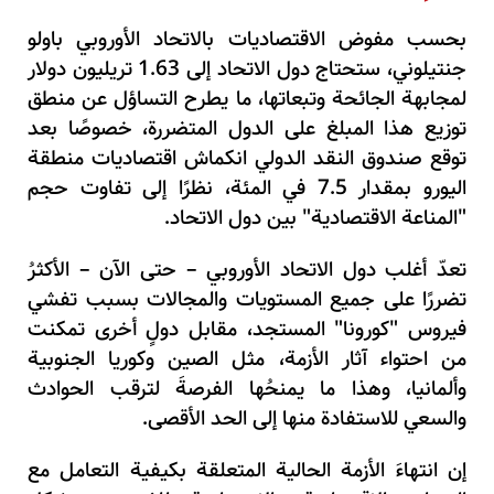
بحسب مفوض الاقتصاديات بالاتحاد الأوروبي باولو
جنتيلوني، ستحتاج دول الاتحاد إلى 1.63 تريليون دولار
لمجابهة الجائحة وتبعاتها، ما يطرح التساؤل عن منطق
توزيع هذا المبلغ على الدول المتضررة، خصوصًا بعد
توقع صندوق النقد الدولي انكماش اقتصاديات منطقة
اليورو بمقدار 7.5 في المئة، نظرًا إلى تفاوت حجم
"المناعة الاقتصادية" بين دول الاتحاد.
تعدّ أغلب دول الاتحاد الأوروبي – حتى الآن – الأكثرُ
تضررًا على جميع المستويات والمجالات بسبب تفشي
فيروس "كورونا" المستجد، مقابل دولٍ أخرى تمكنت
من احتواء آثار الأزمة، مثل الصين وكوريا الجنوبية
وألمانيا، وهذا ما يمنحُها الفرصةَ لترقب الحوادث
والسعي للاستفادة منها إلى الحد الأقصى.
إن انتهاءَ الأزمة الحالية المتعلقة بكيفية التعامل مع