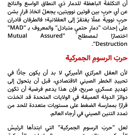
أن التكلفةَ الباهظة للدمار ذي النطاق الواسع والناتج
عن أي حربٍ بين قوتين نوويتين، يجعلُ اتخاذ قرارٍ بشن
حربٍ نووية عملًا يفتقرُ إلى العقلانية؛ فالطرفان قادران
على إحداث "دمارٍ حتميٍ متبادل" والمعروف بـ "MAD"
اختصارًا لـمصطلح "Mutual Assured
Destruction".
حربَ الرسومِ الجمركية
لأن العقل المركزي الأميركي لا بد أن يكون جادًّا في
تحييدِ الخطر الصيني الاقتصادي، قبل أن يتحولَ إلى
تهديدٍ عسكري صريح، فإن هذا يدعم فرضية أن تكون
دوائرُ الدولة العميقة في الولايات المتحدة قد اتخذت
قرارًا بممارسة الضغط على مستويات متعددة للحد من
تمدد التنين الصيني في أرجاء العالم.
لعل "حربَ الرسومِ الجمركية" التي ابتدأها الرئيسُ