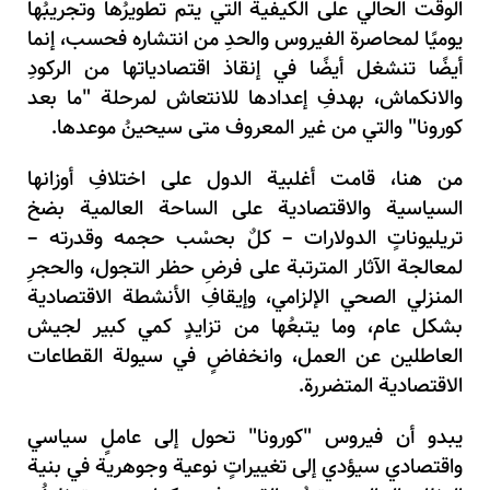
الوقت الحالي على الكيفية التي يتم تطويرُها وتجريبُها
يوميًا لمحاصرة الفيروس والحدِ من انتشاره فحسب، إنما
أيضًا تنشغل أيضًا في إنقاذ اقتصادياتها من الركودِ
والانكماش، بهدفِ إعدادها للانتعاش لمرحلة "ما بعد
كورونا" والتي من غير المعروف متى سيحينُ موعدها.
من هنا، قامت أغلبية الدول على اختلافِ أوزانها
السياسية والاقتصادية على الساحة العالمية بضخ
تريليوناتٍ الدولارات – كلٌ بحسْب حجمه وقدرته –
لمعالجة الآثار المترتبة على فرضِ حظر التجول، والحجرِ
المنزلي الصحي الإلزامي، وإيقافِ الأنشطة الاقتصادية
بشكل عام، وما يتبعُها من تزايدٍ كمي كبير لجيش
العاطلين عن العمل، وانخفاضٍ في سيولة القطاعات
الاقتصادية المتضررة.
يبدو أن فيروس "كورونا" تحول إلى عاملٍ سياسي
واقتصادي سيؤدي إلى تغييراتٍ نوعية وجوهرية في بنية