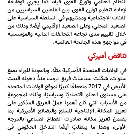
النظام العالمي وتوزُع القوى فيه، كما يجري توظيفُه
لإعادة تنظيم توازن القوى بين الفاعلين السياسيين من
الفئات الاجتماعية وممثليهم في السلطة السياسية على
الصعيد المحلي، وعلى الصعيد الإقليمي أيضًا؛ وذلك من
خلال تقييمِ مدى نجاعة التحالفات المالية والمؤسسية
في مواجهةٍ هذه الجائحة العالمية.
تناقض أميركي
في الولايات المتحدة الأميركية مثلًا، وبالعودة للوراء بضع
سنوات، شكّلت سياساتُ فريق ترمب منذُ دخوله البيت
الأبيض في 2017 منعطفًا كبيرًا لموقع الولايات المتحدة
على مستوى العالم اقتصاديًا وسياسيًا، وذلك لمجموعةٍ
من الأسباب التي كان أهمها عملُ الفريق المذكور على
تعزيز المكانة ِالإنتاجية للسلع والبضائع الأميركية بما
يضمنُ تعزيزَ مكانة صادرات القطاع الصناعي بالدرجة
الأولى، وهذا ما يتطلبُ أيضًا التدخلَ الحكومي في