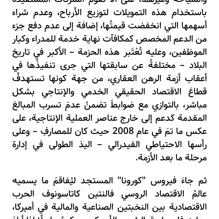
باستخدام هذه التمويلات لتوزيع الأرباح، وعدم شراء
أسهمها التي انخفضت قيمتُها، إضافة إلى عدم دفع جزء
من الدعم المخصص كمكافآت نهاية خدمة للمدراء وكبار
الموظفين، وعليه تُعْتَبر هذه الحزمة – الأكبر في تاريخ
البلاد – مختلفةً عن سابقتها التي جرى تنفيذُها في
أعقاب أزمة الرهن العقاري، من جهة كونها تستهدفُ
قطاعَ الاقتصاد الحقيقي الخدمي والإنتاجي بشكل
مباشر، بالتوازي مع ضوابطَ تضمنُ عدمَ تسرب المبالغ
المقدمة كدعم إلى خارج عناصر العملية الإنتاجية، على
عكس ما تمَ في عام 2008 حيث كان للمصارفِ – وعلى
رأسها الاحتياطي الفيدرالي – اليدَ الطولى في إدارة
مرحلة ما بعد الأزمة.
ثم جاءَ فيروس "كورونا" المستجد ليُفاقمَ ما يسميه
عالمُ الاقتصاد الروسي فالنتين كاتاسونوف الحرب
الاقتصادية بين النخبتين الصناعية والمالية في أميركا،