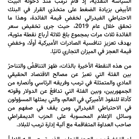
السياسة النقدية، إذ قامَ ترمب منذُ دخوله البيت
الأبيض بزيادة الضغط على متخذي القرار في البنك
الاحتياطي الفيدرالي لخفضِ قيمة الفائدة، وهذا ما
تحقق خلال عام 2019، حيث جرى تخفيض سعر
الفائدة ثلاث مرات بمجموع بلغ ثلاثة أرباع نقطة مئوية،
بهدف تعزيزِ تنافسية الصادرات الأميركية أولًا، وخفضِ
قيمة العجز في الميزان التجاري ثانيًا.
من هذه النقطة الأخيرة بالذات، ظهرَ التناقضُ والتناحرُ
بين الفئة التي تعبرُ عن مصالح الاقتصاد الحقيقي
المادي والمتمثلة في ترمب وفريقه الرئاسي وأنصاره من
الجمهوريين، وبين الفئة التي تدافعُ عن الدولار وقوته
كأداة للنفوذ الأميركي في العالم، والتي يمثلها المسؤولون
في الاحتياطي الفيدرالي ومن يقف في صفهم من
وسائل الإعلام المحسوبة على الحزب الديمقراطي
صاحب العداوة المتفاقمة مع آلية إدارة ترمب للبلاد.