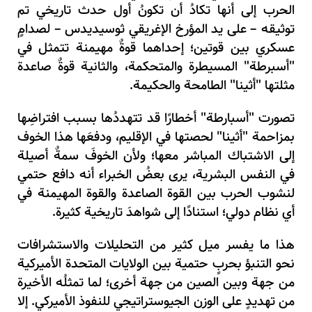
الحرب إلى أنها تكادُ أن تكونُ أول حدث تاريخي تم
توثيقه – على يد المؤرخ الإغريقي ثوسيديدس – لصدامٍ
عسكري بين قوتين؛ إحداهما قوةٌ مهيمنة تتمثل في
"أسبرطة" المسيطرة والمتحكمة، والثانية قوةٌ صاعدة
مثلتها "أثينا" الطامحة والحكيمة.
تصورت "أسبارطة" أخطارًا قد تتهددُها بسبب افتراضِها
بمزاحمة "أثينا" لحصتها في الإقليم، ودفعَها هذا الخوف
إلى الاشتباك المباشر معها؛ ولأن الخوفَ سمةٌ أصيلة
في النفس البشرية، يرى بعضُ الخبراء أنه دافع حتمي
لنشوب الحرب بين القوة الصاعدة والقوة المهيمنة في
أي نظام دولي؛ استنادًا إلى شواهدَ تاريخية كثيرة.
هذا ما يفسر ميل كثير من التحليلات والاستشرافات
نحو التنبؤ بحربٍ حتمية بين الولايات المتحدة الأميركية
من جهة وبين الصين من جهة أخرى؛ لما تمثلُه الأخيرة
من تهديدٍ على الوزن الجيوستراتيجي للنفوذ الأميركي. إلا