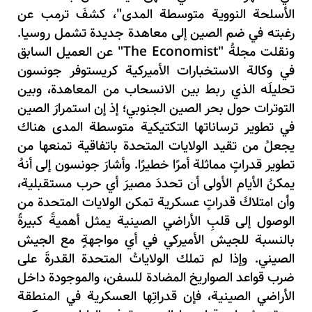
الأسلحة النووية متوسطة المدى"، كشفَ ترمب عن
رغبته في ضم الصين إلى معاهدة جديدة تشمل روسيا.
ونقلت مجلةُ "The Economist" عن العميل السابق
في وكالة الاستخبارات الأميركية كريستوفر جونسون
تحليلَه الذي ربط بين الانسحاب من المعاهدة، وبين
التوترات حول بحر الصين الجنوبي؛ إذ إن استمرارَ الصين
في تطوير ترساناتها التكتيكية متوسطة المدى هناك
يجعلُ من تقيد الولايات المتحدة باتفاقية تمنعها من
تطوير قدراتٍ مماثلة أمرًا خطيرًا. وأشارَ جونسون إلى أنهُ
يمكنُ الأيام الأولى أن تحددَ مصيرَ أي حرب مستقبلية،
وأن امتلاكَ قدراتٍ عسكرية تمكن الولايات المتحدة من
الوصول إلى قلبِ الأراضي الصينية يمثل أهميةً كبيرةً
بالنسبة للجيش الأميركي في أي مواجهةٍ مع الجيش
الصيني. وإذا لم تملك الولاياتُ المتحدة القدرةَ على
ضرب قواعد الصواريخ المضادة للسفن، والموجودة داخل
الأراضي الصينية، فإن قدراتِها العسكرية في المنطقة