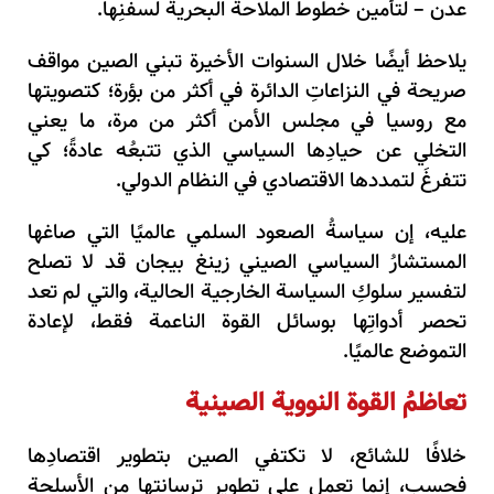
عدن – لتأمين خطوط الملاحة البحرية لسفنِها.
يلاحظ أيضًا خلال السنوات الأخيرة تبني الصين مواقف
صريحة في النزاعاتِ الدائرة في أكثر من بؤرة؛ كتصويتها
مع روسيا في مجلس الأمن أكثر من مرة، ما يعني
التخلي عن حيادِها السياسي الذي تتبعُه عادةً؛ كي
تتفرغَ لتمددها الاقتصادي في النظام الدولي.
عليه، إن سياسةُ الصعود السلمي عالميًا التي صاغها
المستشارُ السياسي الصيني زينغ بيجان قد لا تصلح
لتفسير سلوكِ السياسة الخارجية الحالية، والتي لم تعد
تحصر أدواتِها بوسائل القوة الناعمة فقط، لإعادة
التموضع عالميًا.
تعاظمُ القوة النووية الصينية
خلافًا للشائع، لا تكتفي الصين بتطوير اقتصادِها
فحسب، إنما تعمل على تطوير ترسانتِها من الأسلحة