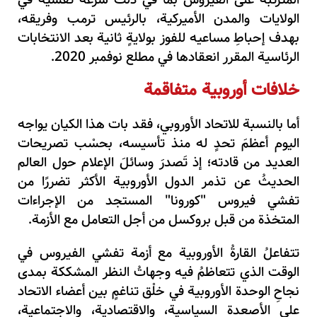
المترتبة على الفيروس بما في ذلك سرعة تفشيه في
الولايات والمدن الأميركية، بالرئيس ترمب وفريقه،
بهدف إحباطِ مساعيه للفوز بولايةٍ ثانية بعد الانتخابات
الرئاسية المقرر انعقادها في مطلع نوفمبر 2020.
خلافات أوروبية متفاقمة
أما بالنسبة للاتحاد الأوروبي، فقد بات هذا الكيان يواجه
اليوم أعظمَ تحدٍ له منذ تأسيسه، بحسْب تصريحات
العديد من قادته؛ إذ تَصدرَ وسائلَ الإعلام حول العالم
الحديثُ عن تذمر الدول الأوروبية الأكثر تضررًا من
تفشي فيروس "كورونا" المستجد من الإجراءات
المتخذة من قبل بروكسل من أجل التعامل مع الأزمة.
تتفاعلُ القارةُ الأوروبية مع أزمة تفشي الفيروس في
الوقت الذي تتعاظمُ فيه وجهاتُ النظر المشككة بمدى
نجاحِ الوحدة الأوروبية في خلْق تناغمٍ بين أعضاء الاتحاد
على الأصعدة السياسية، والاقتصادية، والاجتماعية،