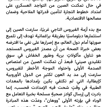
في حال تمكنت الصين من التواجد العسكري على
امتداد خطوط التجارة لتأمين قدراتها الملاحية وضمان
مصالحها الاقتصادية.
مع بدء أزمة الفيروس التاجي غربيًا، سارعت الصين إلى
استثمارها دبلوماسيًا بطريقة براغماتية تهدف إلى تلميع
صورتها أمام دول العالم، مع إصرارها على نفي ما افترضه
بعض خبراءُ الصحة من أن مصدرَ الفيروس المستجد
هو تناولِ مأكولاتٍ برية وطيور الخفاش في سوقٍ
تقليدي صيني! فبعدَ أن تمكنت الصينُ من امتصاص
الصدمة الأولى واحتواء الموجة الأخطر للفيروس،
سارعت إلى مد يد العون لكثيرٍ من الدول الأوروبية
كإيطاليا، التي لم تكتفي بكين بإمدادها بالمعدات
الطبية في وقتٍ شحت فيه الإمدادت فحسب، إنما
بادرت إلى إرسال كوادرَ صحيةٍ مسلحة بخبرة التعامل مع
الوباء في بؤرته الأولى "ووهان"، وعدّت هذه المبادرة