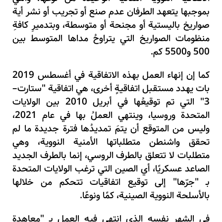
بموجبها يتعهد الطرفان عدم صنع أو تجريب أو نشر أية
صواريخ باليستية أو مجنحة أو متوسطة، وبتدميرِ كافةِ
منظومات الصواريخ التي يتراوحُ مداها المتوسط بين
500 و5500 كم.
كما إن إنهاء العمل بهذه الاتفاقية في أغسطس 2019
بات يهدد مستقبل اتفاقيةٍ أخرى، هي اتفاقية "ستارت–
3" التي تم توقيعُها في أبريل 2010 بين الولايات
المتحدة وروسيا، وينتهي العملُ بها في عام 2021،
وليس من المتوقع أن يتمَ تمديدُها فترة جديدة ما لم
تحقق واشنطن متطلباتها الأمنية النووية، وهي
متطلبات لا تتعلق بالطرف الروسي، إنما بالطرف الجديد
الصاعد عسكريًا، أي الصين التي ترغب الولايات المتحدة
بـ "جرّها" إلى توقيع اتفاقيات تتحكم من خلالها
بالأسلحة النووية الصينية، كمًا ونوعًا.
في الشهر نفسه الذي انتهى فيه العمل بـ "معاهدة