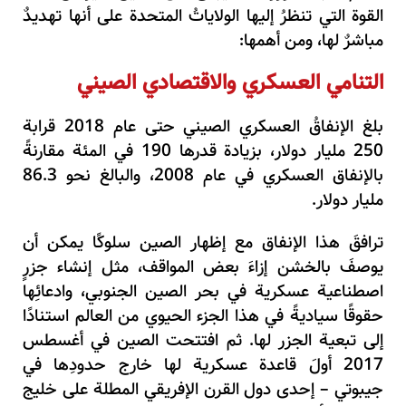
القوة التي تنظرُ إليها الولاياتُ المتحدة على أنها تهديدٌ
مباشرٌ لها، ومن أهمها:
التنامي العسكري والاقتصادي الصيني
بلغ الإنفاقُ العسكري الصيني حتى عام 2018 قرابة
250 مليار دولار، بزيادة قدرها 190 في المئة مقارنةً
بالإنفاق العسكري في عام 2008، والبالغ نحو 86.3
مليار دولار.
ترافقَ هذا الإنفاق مع إظهار الصين سلوكًا يمكن أن
يوصفَ بالخشن إزاءَ بعض المواقف، مثل إنشاء جزرٍ
اصطناعية عسكرية في بحر الصين الجنوبي، وادعائِها
حقوقًا سياديةً في هذا الجزء الحيوي من العالم استنادًا
إلى تبعية الجزر لها. ثم افتتحت الصين في أغسطس
2017 أولَ قاعدة عسكرية لها خارج حدودِها في
جيبوتي – إحدى دول القرن الإفريقي المطلة على خليج