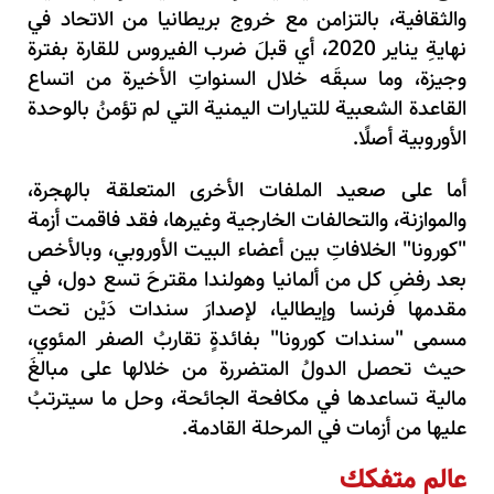
والثقافية، بالتزامن مع خروج بريطانيا من الاتحاد في
نهايةِ يناير 2020، أي قبلَ ضرب الفيروس للقارة بفترة
وجيزة، وما سبقَه خلال السنواتِ الأخيرة من اتساع
القاعدة الشعبية للتيارات اليمنية التي لم تؤمنُ بالوحدة
الأوروبية أصلًا.
أما على صعيد الملفات الأخرى المتعلقة بالهجرة،
والموازنة، والتحالفات الخارجية وغيرها، فقد فاقمت أزمة
"كورونا" الخلافاتِ بين أعضاء البيت الأوروبي، وبالأخص
بعد رفضِ كل من ألمانيا وهولندا مقترحَ تسع دول، في
مقدمها فرنسا وإيطاليا، لإصدارَ سندات دَيْن تحت
مسمى "سندات كورونا" بفائدةٍ تقاربُ الصفر المئوي،
حيث تحصل الدولُ المتضررة من خلالها على مبالغَ
مالية تساعدها في مكافحة الجائحة، وحل ما سيترتبُ
عليها من أزمات في المرحلة القادمة.
عالم متفكك