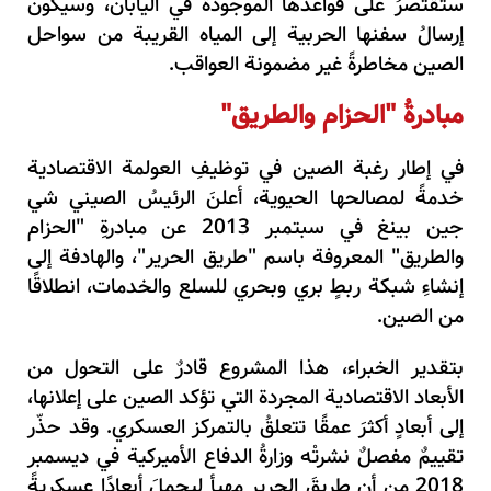
ستقتصرُ على قواعدها الموجودة في اليابان، وسيكون
إرسالُ سفنها الحربية إلى المياه القريبة من سواحل
الصين مخاطرةً غير مضمونة العواقب.
مبادرةُ "الحزام والطريق"
في إطار رغبة الصين في توظيفِ العولمة الاقتصادية
خدمةً لمصالحها الحيوية، أعلنَ الرئيسُ الصيني شي
جين بينغ في سبتمبر 2013 عن مبادرةِ "الحزام
والطريق" المعروفة باسم "طريق الحرير"، والهادفة إلى
إنشاءِ شبكة ربطٍ بري وبحري للسلع والخدمات، انطلاقًا
من الصين.
بتقدير الخبراء، هذا المشروع قادرٌ على التحول من
الأبعاد الاقتصادية المجردة التي تؤكد الصين على إعلانها،
إلى أبعادٍ أكثرَ عمقًا تتعلقُ بالتمركز العسكري. وقد حذّر
تقييمٌ مفصلٌ نشرتْه وزارةُ الدفاع الأميركية في ديسمبر
2018 من أن طريقَ الحرير مهيأ ليحملَ أبعادًا عسكريةً