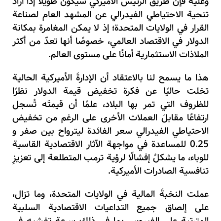
وعليه فإن طريقَ الرئيس الأميركي سيكونُ طويلًا إذا أرادَ
تنحية الاحتياطي الفيدرالي عن المشهد العام لصناعة
القرار في الولايات المتحدة؛ إذ لا يمكن المغامرة بمكانة
الدولار في الاقتصاد العالمي، خصوصًا أنها تعدّ من أكثر
الملاذات الاستثمارية أمانًا على مستوى العالم.
هذا ما يسمح لنا بالاعتقاد أن الإدارةَ الأميركية الحالية
تخلت حاليًا عن فكرة تخفيض قيمة الدولار نظرًا
للظروف التي تمر بها البلاد، علمًا أن قيمتَه تُسجل
ارتفاعًا مقابلَ العملات الأخرى على الرغم من تخفيض
الاحتياطي الفيدرالي سعر الفائدة ليترواح بين صفر و
0.25 للمساعدة في مواجهة الآثار الاقتصادية القاسية
للوباء، ما يشكلُ إفشالًا لرؤية ترمب المتطلعة إلى تعزيزِ
تنافسية الصادرات الأميركية.
عملت النخبةَ المالية في الولايات المتحدة، وما تزال،
على إلصاق جميع التداعيات الاقتصادية السلبية