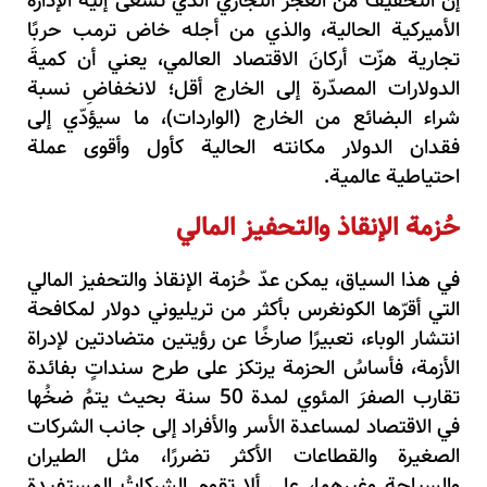
إن التخفيفَ من العجز التجاري الذي تسعى إليه الإدارةُ
الأميركية الحالية، والذي من أجله خاض ترمب حربًا
تجارية هزّت أركانَ الاقتصاد العالمي، يعني أن كميةَ
الدولارات المصدّرة إلى الخارج أقل؛ لانخفاضِ نسبة
شراء البضائع من الخارج (الواردات)، ما سيؤدّي إلى
فقدان الدولار مكانته الحالية كأول وأقوى عملة
احتياطية عالمية.
حُزمة الإنقاذ والتحفيز المالي
في هذا السياق، يمكن عدّ حُزمة الإنقاذ والتحفيز المالي
التي أقرّها الكونغرس بأكثر من تريليوني دولار لمكافحة
انتشار الوباء، تعبيرًا صارخًا عن رؤيتين متضادتين لإدراة
الأزمة، فأساسُ الحزمة يرتكز على طرح سنداتٍ بفائدة
تقارب الصفرَ المئوي لمدة 50 سنة بحيث يتمُ ضخُها
في الاقتصاد لمساعدة الأسر والأفراد إلى جانب الشركات
الصغيرة والقطاعات الأكثر تضررًا، مثل الطيران
والسياحة وغيرهما، على ألا تقوم الشركاتُ المستفيدة