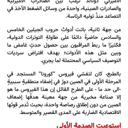
الأميركي دونالد ترمب بين الصادراتِ الأميركية
والصادراتِ الصينية، واحدة من وسائل الضغط الآخذ في
التصاعد منذُ توليه الرئاسة.
من جهة ثانية، باتت أدواتُ حروب الجيلين الخامس
والسادس حاضرةً دائمًا على طاولةِ التوترات الدولية،
فكثيرًا ما ربطَ المراقبون بين حصول حدثٍ غامض ما
وبين مثل هذه الأدوات؛ بهدف افتراض سرديات
التوصيف السياسي المحتملة لما يجري.
بالطبع، كان لتفشي فيروس "كورونا" المستجد في
المرحلة الأولى في الصين دورٌ في إضفاء منطقيةٍ سببيةٍ
-الى حد ما - على الطرح القائل إن هذا الفيروس ما هو
إلا صناعة مخبرية من جهة معينة هدفُها إضعاف
الصين من دون إطلاق رصاصة واحدة، بحيث تُدمر قوتَها
الاقتصادية الضاربة على المدى القصير والمتوسط.
استوعبت الصدمة الأولى