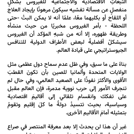
التبعاتِ الاقتصادية والاجتماعية للفيروس بشكلٍ
منفصلٍ عن مسألة تفشيه سيكونُ مرهونًا بإيجاد العلاج
أو اللقاح أو بكليهما معًا، علمًا أنه لا يمكن البتُ -حتى
اللحظة - بأمر الفيروس مخبريًا من حيث منشأه
وطريقة ظهوره، إلا أنه من شبهِ المؤكد أن الفيروس
سيشكلُ أفضليةً لبعض الأطراف الدولية للتنافس
الجيوستراتيجي على قيادة العالم.
بناءً على ما سبق، وفي ظل عدم سماح دول عظمى مثل
الولايات المتحدة وألمانيا للصين بأن تكونَ القطبَ
الأقوى والأكثرَ نفوذًا على الصعيد العالمي، وفي حال لم
تنجرف الأمور إلى حرب نووية مدمرة، فإن العالم مقبل
على تفكك وانقسام تلقائي إلى أقاليمَ اقتصادية
وسياسية، بحيث تتسيدُ دولةٌ ما كلَ إقليم وتقومُ
بتمثيله أمامَ الأقاليم الأخرى.
غير أن هذا لن يحدثَ إلا بعد معرفة المنتصر في صراع