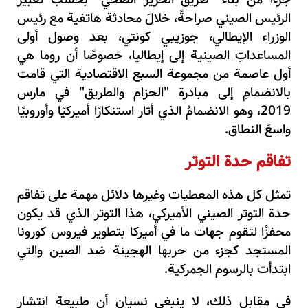
جزءًا من بناء "طريق الحرير الصحي" بحسب تعبير
الرئيس الصيني صراحةً، خلالَ محادثة هاتفية مع رئيس
الوزراء الإيطالي، جوزيبي كونتي، بعد وصول أولى
المساعداتِ الصينية إلى إيطاليا، خصوصًا أن روما هي
أول عاصمة من مجموعة السبع الاقتصادية التي قامت
بالانضمامِ إلى مبادرة "الحزام والطريق" في مارس
2019، وهو الانضمامُ الذي أثار استنكارًا أميركيًا وأوروبيًا
واسعَ النطاق.
تفاقم حدة التوتر
تمثل كل هذه المعطيات وغيرها دلائل مهمة على تفاقم
حدة التوتر الصيني الأميركي، هذا التوتر الذي قد يكون
محفزًا لتقوم جهات ما في أميركا بتطوير فيروس كورونا
المستجد كجزء من حربها الهجينة ضد الصين والتي
ابتدأت بالرسوم الجمركية.
في مقابل ذلك، لا ينبغي نسيان أن طبيعة انتشار