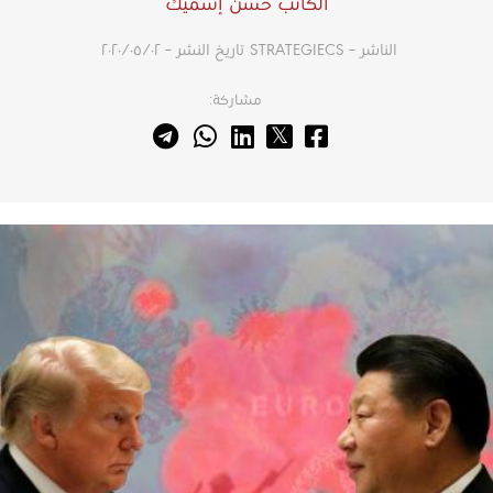
الكاتب حسن إسميك
الناشر – STRATEGIECS
تاريخ النشر – ٠٢‏/٠٥‏/٢٠٢٠
مشاركة: