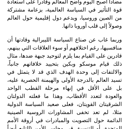
مضاداً أصبح اليوم واضح المعالم وقادراً على استعادة
قوة التأثير في السياسة العالمية، بزعامة مشتركة
من الصين وروسيا، وبدعم دول إقليمية حول العالم
وصولاً إلى قلب أوروبا ذاتها.
وربما غاب عن صناع السياسة الليبرالية وقادتها أن
منافسيها، رغم اختلافهم أو سوء العلاقات التي بينهم،
قادرين على القيام بما يلزم لتوحيد جبهة ضدها، مثال
ذلك قيام موسكو وبكين بتحييد خلافاتهم جانباً،
والالتفات إلى وحدة الهدف الذي قد لا يتمثل في
تسيد العالم بالدرجة الأولى والهيمنة الحصرية عليه،
بل على الأقل في إنهاء مرحلة القطب الواحد
والعودة لتعدد الأقطاب، وهذا ما فعلته الدولتان
الشرقيتان القويتان، فعلى صعيد السياسة الدولية
مثلا، لم تعد تخفى المشاورات الروسية الصينية
الدائمة حول التصويت والمبادرات في أروقة الأمم
المتحدة، أو التنسيق في مجلس الأمن (التابع أيضاً