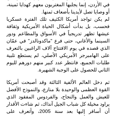
في الأردن، إنما يجلبها المغتربون معهم كهدايا ثمينة،
أو وصايا تصل لأيدينا بأضعاف ثمنها.
لم يكن تواجد أمريكا الكثيف تلك الفترة عسكريا
فحسب، بل بدأت أشكال الحياة الأمريكية وثقافة
عيشها تظهر تدريجياً في الأسواق والمطاعم ودور
السينما والأغاني، حتى فرع "ماكدونالدز" في عمّان
الذي قصده في يوم الافتتاح آلاف الراغبين بالتعرف
على الهامبرجر الأمريكي الأصلي، لم يستطع تلبية
طلبات الجميع، فانتظر عدد كبير منهم دورهم لليوم
الثاني للحصول على الوجبة الشهيرة.
ثم دخل العالم الألفية الثالثة وقد أصبحت أمريكا
القوة العظمى والوحيدة بلا منازع، والنموذج الأفضل
للعيش والعمل والنجاح، والفردوس المفقود الذي
يراود مخيلة كل شباب الجيل آنذاك، ثم شاءت الأقدار
أن أسافر إليها بعد سنة 2005، وأتعرف على