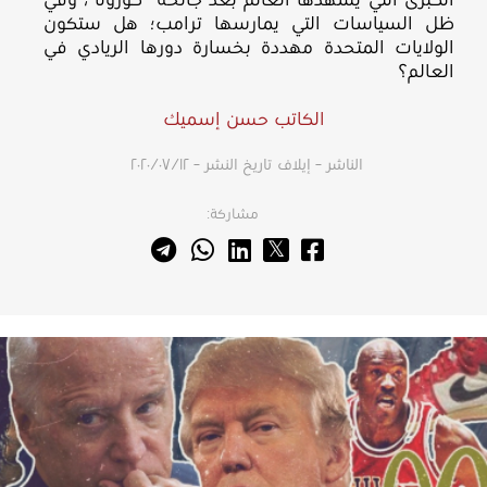
الكبرى التي يشهدها العالم بعد جائحة "كورونا"، وفي
ظل السياسات التي يمارسها ترامب؛ هل ستكون
الولايات المتحدة مهددة بخسارة دورها الريادي في
العالم؟
الكاتب حسن إسميك
الناشر – إيلاف
تاريخ النشر – ١٢‏/٠٧‏/٢٠٢٠
مشاركة: