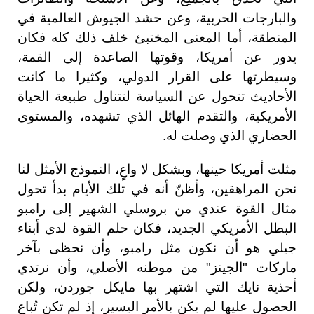
والبارجات الحربية، وعن حشد الجيوش العالمية في
المنطقة، أما المعنى المختبئ خلف ذلك كله فكان
يدور عن أمريكا، وقوتها الصاعدة إلى القمة،
وسيطرتها على القرار الدولي، وكثيرا ما كانت
الأحاديث تتحول عن السياسة لتتناول طبيعة الحياة
الأمريكية، والتقدم الهائل الذي تشهده، والمستوى
الحضاري الذي وصلت له.
مثلت أمريكا حينها، وبشكل لا واعٍ، النموذج الأمثل لنا
نحن المراهقين، وأظنّ أنه في تلك الأيام بدأ تحول
مثال القوة عندي من بروسلي الشهير إلى رامبو
البطل الأمريكي الجديد، فكان حلم القوة لدى أبناء
جيلي هو أن نكون مثل رامبو، وأن نحظى بآخر
ماركات "الجينز" من موطنه الأصلي، وأن نرتدي
أحذية نايك التي اشتهر بها مايكل جوردن، ولكن
الحصول عليها لم يكن بالأمر اليسير، إذ لم تكن تُباع