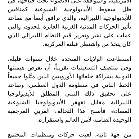
الأمريكية، والموافقة على الانضواء تحت جناحها، في
ظل سقوط الأيديولوجية الشيوعية كمنافس
للأيديولوجية الليبرالية، والذي ترافق أيضاً مع تصاعد
تأثير الحركات المدنية الغربية العابرة للحدود، والتي
عملت على نشر وتعزيز قيم النظام الليبرالي الذي
كان يتخذ من واشنطن قبلته المركزية.
استطاعت الولايات المتحدة خلال سنوات قليلة،
وفي منتصف التسعينيات تقريباً، أن تفرض هيمنتها
الدولية بشراكة حلفائها الأوروبيين الذين مثّلوا جميعاً
الخط الثاني في منظومة الدول العظمى، وساعد
على تحقيق ذلك التبني المطلق للأيديولوجيا
الليبرالية مقابل تقهقر الأيدويولوجيا الشيوعية
المضادة، فأصبح هذا التحالف الغربي المرجعية
الوحيدة الضامنة لأمن العالم واستقراره.
من جهة ثانية، لعبت حركات ومنظمات المجتمع