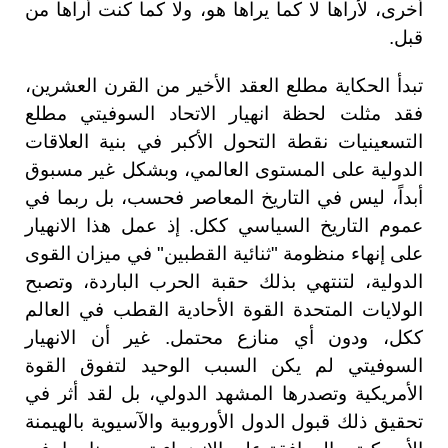
أخرى، لأراها لا كما يراها هو، ولا كما كنت أراها من
قبل.
تبدأ الحكاية مطلع العقد الأخير من القرن العشرين،
فقد مثلت لحظة انهيار الاتحاد السوفيتي مطلع
التسعينيات نقطة التحول الأكبر في بنية العلاقات
الدولية على المستوى العالمي، وبشكل غير مسبوق
أبداً، ليس في التاريخ المعاصر فحسب، بل ربما في
عموم التاريخ السياسي ككل. إذ عمل هذا الانهيار
على إنهاء منظومة "ثنائية القطبين" في ميزان القوى
الدولية، لتنتهي بذلك حقبة الحرب الباردة، وتصبح
الولايات المتحدة القوة الأحادية القطب في العالم
ككل، ودون أي منازع محتمل. غير أن الانهيار
السوفيتي لم يكن السبب الوحيد لتفوق القوة
الأمريكية وتصدرها المشهد الدولي، بل لقد أثر في
تحقيق ذلك قبول الدول الأوروبية والآسيوية بالهيمنة