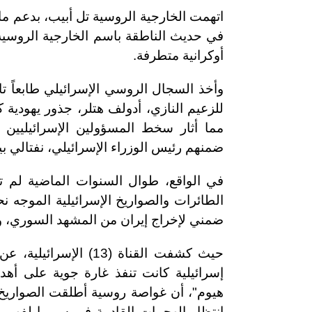
اتهمت الخارجية الروسية تل أبيب، بدعم ما 
في حديث الناطقة باسم الخارجية الروسية،
أوكرانية متطرفة.
وأخذ السجال الروسي الإسرائيلي طابعاً ت
للزعيم النازي، أدولف هتلر، جذور يهودية ك
مما أثار سخط المسؤولين الإسرائيليين 
ضمنهم رئيس الوزراء الإسرائيلي، نفتالي بي
في الواقع، طوال السنوات الماضية لم تع
الطائرات والصواريخ الإسرائيلية الموجه ن
ضمني لإخراج إيران من المشهد السوري، وهو
هيوم"، أن غواصة روسية أطلقت الصواريخ ع
انتظار الهجمات القادمة في سوريا لفهم م