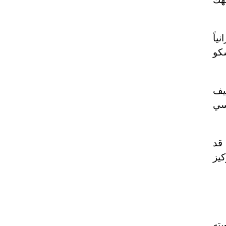
اً
سكو
ثيف
سي
قد
يز
يته