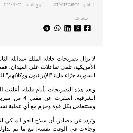
الناشر – STRATEGIECS
تاريخ النشر – ٢٢‏/٠٦‏/٢٠٢٢
مشاركة:
لا تزال تصريحات جلالة الملك عبدالله ال
الأمريكية، تلقى تفاعلات على الميدان، فق
السورية جرّاء ملء "الإيرانيون ووكلائهم"
وبعد هذه التصريحات بأيام قليلة، أعلنت ا
الشرقية، أسف
وستتعامل بكل قوة وحزم مع أي عملية تسلل
وجاءت في الوقت نفسه؛ مع ما تم تداوله ب