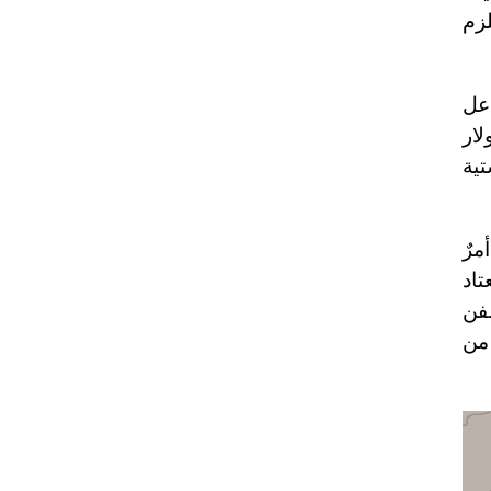
لزم
اعل
روسية قرابة 4 مليون دولار
للوجستية
مرٌ
تاد
سفن
 من