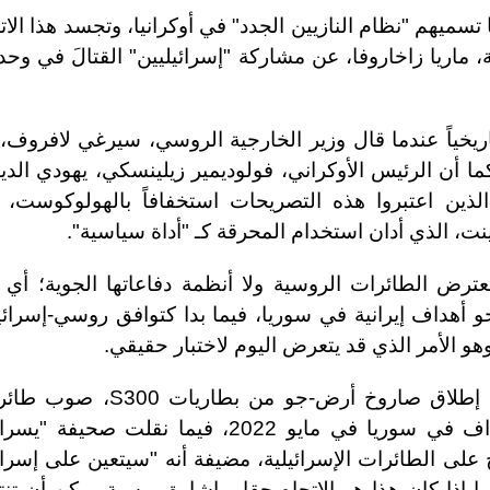
تسميهم "نظام النازيين الجدد" في أوكرانيا، وتجسد هذا الات
 ماريا زاخاروفا، عن مشاركة "إسرائيليين" القتالَ في وح
اريخياً عندما قال وزير الخارجية الروسي، سيرغي لافروف،
ما أن الرئيس الأوكراني، فولوديمير زيلينسكي، يهودي الديا
الذين اعتبروا هذه التصريحات استخفافاً بالهولوكوست، 
نت، الذي أدان استخدام المحرقة كـ "أداة سياسية".
ترض الطائرات الروسية ولا أنظمة دفاعاتها الجوية؛ أي 
حو أهداف إيرانية في سوريا، فيما بدا كتوافق روسي-إسرائ
 الأمر الذي قد يتعرض اليوم لاختبار حقيقي.
حيث كشفت القناة (13) الإسرائيلية، عن إطلاق صاروخ أرض-جو من بطاريات
إسرائيلية كانت تنفذ غارة جوية على أهداف في سوريا في مايو 2022، فيما نقلت صحيفة
لى الطائرات الإسرائيلية، مضيفة أنه "سيتعين على إسرا
ا إذا كان هذا هو الاتجاه حقا، وإشارة روسية يمكن أن تن