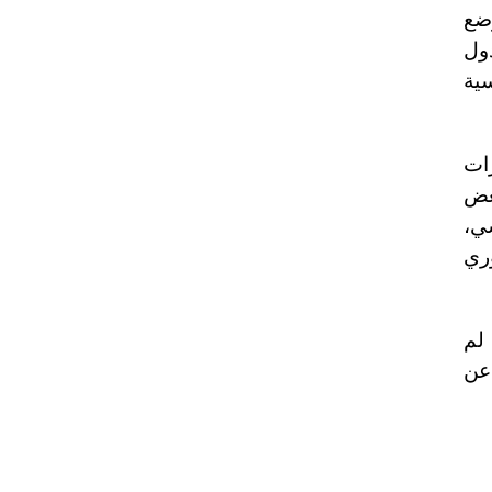
ضع
ول
سية
رات
عض
سي،
وري
لم
 عن