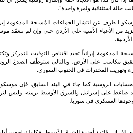
انت حالة استثنائية ولمرة واحدة".
كو الطرف عن انتشار الجماعات المُسلحة المدعومة إيراني
 من الأعباء الأمنية على الأردن حتى وإن لم تتعمّد مو
أردنية.
سلحة المدعومة إيرانياً تجيد اقتناص التوقيت للتمركز وتك
يق مكاسب على الأرض، وبالتالي ستوظّف الصدعَ الرو
طرة وتهريب المخدرات في الجنوب السوري.
لحسابات الروسية كما جاء في البند السابق، فإن موسكو 
يد ضاغط على إسرائيل والشرق الأوسط برمته، وليس لترك
جودها العسكري في سوريا.
وي الإيراني قائمة أجندة الشرق الأوسط، فكلما تراجعت أولو