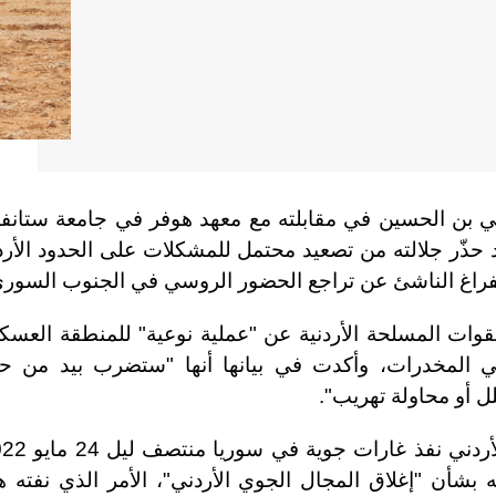
ثاني بن الحسين في مقابلته مع معهد هوفر في جامعة ستانف
د حذّر جلالته من تصعيد محتمل للمشكلات على الحدود الأرد
 للفراغ الناشئ عن تراجع الحضور الروسي في الجنوب السوري
لقوات المسلحة الأردنية عن "عملية نوعية" للمنطقة العسك
رت عن مقتل 4 من مهربي المخدرات، وأكدت في بيانها أنها "ستضرب بيد من ح
 أو محاولة تهريب".
شأن "إغلاق المجال الجوي الأردني"، الأمر الذي نفته ه