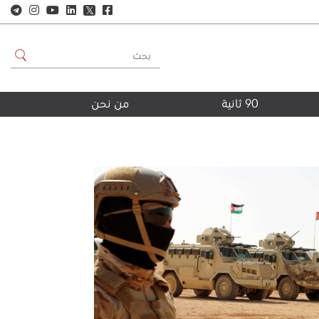
𝕏
90 ثانية
من نحن