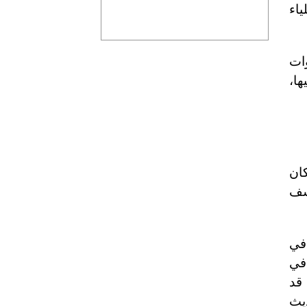
ياء
وات
ا،
كان
أسف
في
في
قد
يث