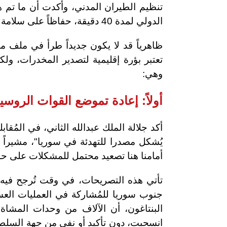
تنظيم الطيران المدني، وأكدت أن ما تم ه
الدولي لمدة 40 دقيقة، حفاظاً على سلامة وأمن الطيران المدني".
ظاهرياً قد لا يكون جديداً طرأ في ملف م
تعتبر بؤرة إقليمية لتصدير المخدرات، و
وهي:
أولاً: إعادة تموضع القوات الروسي
أكد جلالة الملك عبدالله الثاني، في المُق
يُشكل مصدرا للتهدئة في سوريا"، مشيراً إ
أمامنا هنا تصعيد محتمل للمشكلات على حدو
تأتي هذه التصريحات، في وقت تُرجح فيه 
جنوب سوريا للمُشاركة في العمليات الع
البنتاغون، أن الآلاف من وحدات المشاة
انسحبت، دون تأكيد أو نفي من جهة السلط