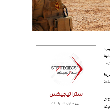
ورد
نية
.
رية
ديد
ستراتيجيكس
وتردد عن مصادر، أن سلاح الجو الملكي الأردني نفذ غارات جوية في سوريا منتصف ليل 24 مايو 2022،
فريق تحليل السياسات
يئة