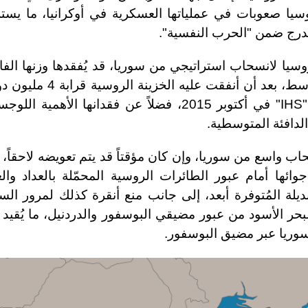
وسيا صعوبات في عملياتها العسكرية في أوكرانيا، ما يست
ندرج ضمن "الحرب النفسية".
 روسيا لانسحاب استراتيجي من سوريا، قد يُفقدها وزنها الف
في مسار الأحداث في منطقة الشرق الأوسط، بعد أن أنفقت عليه الخزينة ال
يومياً وفقاً للتقديرات التي نشرتها شركة "IHS" في أكتوبر 2015، فضلاً عن فقدانها الأهمية ا
الدافئة المتوسطية.
 واسع من سوريا، وإن كان مؤقتاً قد يتم تعويضه لاحقاً، أ
ئها أمام عبور الطائرات الروسية المحمّلة بالعداد والع
يلة المُتوفرة أبعد، إلى جانب منع أنقرة كذلك لمرور ال
بحر الأسود من عبور مضيقي البوسفور والدردنيل، ما يُقيد
 سوريا عبر مضيق البوسفور.