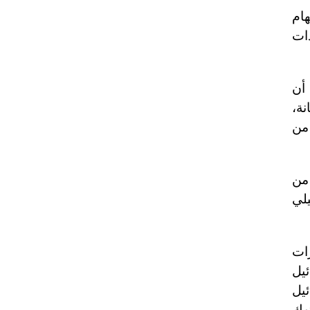
هام
دات
 أن
نة،
من
من
يلي
 S300، صوب طائرات
 "يسرائيل
ئيل
تهك