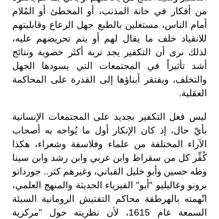
من أفكار في خانة المذنب، أو المخطئ أو المُلام
أمام الناس، مستغلين بالطبع جهل الرعاع وقابليتهم
للانقياد خلف ما يقال لهم أو يتم تحريضهم عليه،
لذلك نرى أن التكفير يجد تربة أكثر خصوبة ونتائج
أشد تأثيراً في المجتمعات التي يسودها الجهل
والتخلف، ويفتقر أبناؤها إلى القدرة على المحاكمة
العقلية.
ليس فعل التكفير بجديد على المجتمعات الإنسانية
بأيّ حال، إذ كان الإنكار أول ما يُواجه به أصحاب
الآراء المختلفة من علماء وفلاسفة وشعراء، هكذا
كُفِّر كل من سقراط وابن عربي وابن رشد وابن سينا
وطه حسين وأبو خليل القباني، وغيرهم كثر.. جوردانو
برونو وغاليليو "أبو" الفيزياء الحديثة والمنهج العلمي،
اتّهمته بالهرطقة محاكم التفتيش الرومانية السيئة
السمعة عام 1615، لأن نظريته حول "مركزية