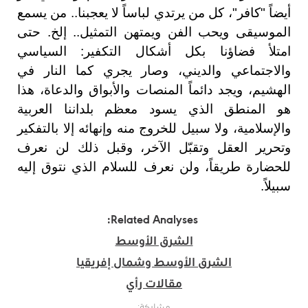
أيضاً "كافر"، كل من يرتدي لباساً لا يعجبنا.. من يسمع
الموسيقى ويحب الفن ويمتهن التمثيل.. إلخ. حتى
امتلأ فضاؤنا بكل أشكال التكفير: السياسي
والاجتماعي والديني، وصار يجري كما النار في
الهشيم، ويجد دائماً المنصات والأبواق والدعاة، هذا
هو المنطق الذي يسود معظم بلداننا العربية
والإسلامية، ولا سبيل للخروج منه وإنهائه إلا بالتفكير
وتحرير العقل وتقبّل الآخر، وقبل ذلك لن نعرف
للحضارة طريقاً، ولن نعرف للسلام الذي نتوق إليه
سبيلاً.
Related Analyses:
الشرق الأوسط
الشرق الأوسط وشمال إفريقيا
مقالات رأي