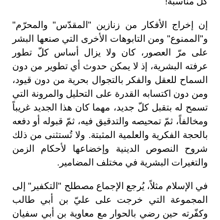
كلّ مناسبة!
إن إخراج الأفكار من زنازين "المقدّس" والمحرّم"
و"الممنوع" ومن التابوهات الأخرى التي صنعها البشر
على مرّ العصور، كان ولا يزال أساس كلّ تطور
عرفته البشرية، إذ لا يمكن حدوث أي تطوير من دون
السماح للعقل والفكر بالتجوال بحرية من دون قيود،
ومن دون اكتسابه القدرة على التحليل والمرونة التي
تسمح له بتقبل كلّ جديد، مهما كان هذا الجديد غريباً
ومخالفاً، ثمّ تمحيصه والتدقيق فيه، ثمّ قبوله أو دفعه
بالحجة الفكرية والعلمية المثبتة. ولا تُستثنى من ذلك
شروح النصوص الدينية وإخضاعها لأحكام الزمن
والتغيرات البشرية في مختلف المضامير.
في الإسلام مثلاً، يُرجع الإجماع مصطلح "التكفير" إلى
المجموعة التي خرجت على عليّ بن أبي طالب
وكفّرته حين رضي بالحوار مع معاوية بن أبي سفيان