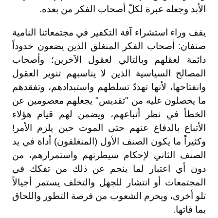
الأبد وجعله عبرة لكلّ أصحاب الفكر من بعده.
يقف وراء استشراء آفة التكفير في مجتمعاتنا النامية
صنفان: أصحاب الفكر المنغلق الذين يضعون حدوداً
دائمة لعقلهم وبالتالي لعقول الآخرين؛ وأصحاب
المصالح السياسية الذين لا يناسبهم تنوير العقول
وانفتاحها، لأنها تهددّ تسلطهم واستبدادهم، وتفقدهم
ما يحصلون عليه من "تقديس" يجعلهم معصومين عن
الخطأ في نظر أتباعهم، ويضمن لهم قيام هؤلاء
الأتباع بالدفاع عنهم حتى الموت حين يلزم الأمر!
وكثيراً ما يكون الصنف الأول (المنغلقون) أداة في يد
الصنف الثاني لإحكام سيطرتهم واستمرارهم، من
دون أي اعتبار لما ينجم عن ذلك من تفكك في
المجتمعات أو انتشار للجهل والتخلف يستمر أجيالاً
تلو أخرى، ويحرم الشعوب من فرصة التطور واللحاق
بما فاتها.