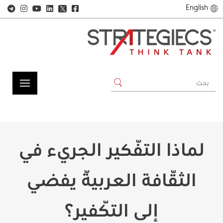
English
𝕏
لماذا التّفكير الجريء في
الثّقافة العربيّة يفضي
إلى التّكفير؟