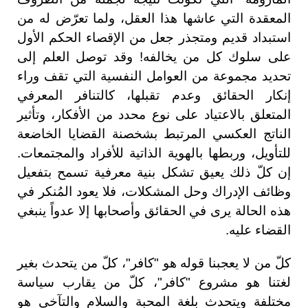
المعقدة التي عاشها هذا العقل، ولما تعرّض له من
استبداد قديم ومتجذر جعل من الإقصاء الحكم الأول
على سلوك كل من يخالفه! وقد توصل العلم إلى
تحديد مجموعة من العوامل النفسية التي تقف وراء
إنكار الحقائق وعدم تقبلها، كالتنافر المعرفي
المتعلق بالاعتياد على نوع محدد من الأفكار، وتأثير
الناتج العكسي المرتبط بشخصنة القضايا الخاضعة
للتأويل، وربطها بالهوية الذاتية للأفراد والمجتمعات.
إن كلّ ذلك يعيق تشكل بنية معرفية تسمح بتفعيل
وظائف الإدراك وحل المشكلات، فلا يعود المُنكر في
هذه الحالة يرى في الحقائق وأصحابها إلا عدواً ينبغي
القضاء عليه.
كلّ من لا يعجبنا قوله هو "كافر"، كلّ من يتحدث بغير
لغتنا هو مشروع "كافر"، كلّ من يقارب سياسة
مختلفة ويتحدث بلغة المحبة والسلام والتآخي هو