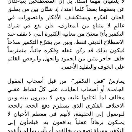
لا يلتقيان مهما امتدّا، بل إن المصطلحين يتباعدان
عن بعضهما بعضاً كلما امتدا، إذ شتّان بين من يطلق
العنان لفكره ويستكشف الأفكار والتصورات في
عالمٍ لا متناهٍ من المعارف، فلن يقع في شرك
التكفير بأيّ معنىً من معانيه الكثيرة التي لا تقف عند
الاصطلاح الديني فقط، وبين من يشرّع التكفير سلاحاً
فيكون بذلك قد ركن عقله وفكره جانباً، متمترساً
خلف حاجز متين من الجمود والجهل والرفض القائم
على الخوف والتقليد الأعمى.
يمارَسُ "فعل التكفير"، من قبل أصحاب العقول
الجامدة أو أصحاب الغايات، على كلّ نشاط عقلي
مخالف لما اعتادوا عليه، وهم لا يميزون بينه وبين
الاختلاف الفكري الذي يستلزم دفع الحجة بالحجة
للوصول إلى الحقيقة، لأنهم في معظم الأحيان لا
يملكون برهاناً عقلياً يدافعون به، فيلجأون إلى
التكفير وسيلة تضع من يخالفهم أو يأتي بما لم يألفوه