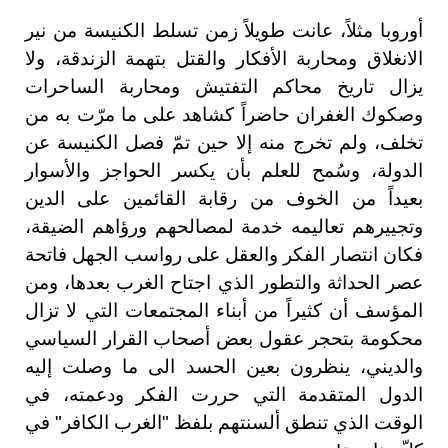
أوروبا مثلاً، عانت طويلاً زمن تسلط الكنيسة من نير
الانغلاق ومحاربة الأفكار والقتل بتهمة الزندقة، ولا
يزال تاريخ محاكم التفتيش ومحاربة الساحرات
وصكوك الغفران حاضراً كشاهد على ما مرّت به من
تخلف، ولم تخرج منه إلا حين تمّ فصل الكنيسة عن
الدولة، وسُمح للعلم بأن يكسر الحواجز والأسوار
بعيداً من الخوف من رقابة القائمين على الدين
وتجييرهم تعاليمه خدمة لمصالحهم ورؤاهم الضيقة،
فكان انتصار الفكر والعقل على رواسب الجهل فاتحة
عصر الحداثة والتطور الذي اجتاح الغرب بعدها، ومن
المؤسف أن كثيراً من أبناء المجتمعات التي لا تزال
محكومة بتحجر عقول بعض أصحاب القرار السياسي
والديني، ينظرون بعين الحسد الى ما وصلت إليه
الدول المتقدمة التي حررت الفكر ودعمته، في
الوقت الذي تنطق ألسنتهم بلفظ "الغرب الكافر" في