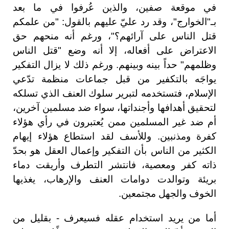
في موقعة صفين، والذين عُرفوا في ما بعد
بـ"الخوارج"، وقد رد عليّ عليهم بالقول: "من علمكم
قتل الناس على آرائهم؟"، ورغم أنه منحهم حق
الاعتراض على أفعاله، إلا أنه وضع "قتل الناس
وظلمهم" حداً بينه وبينهم. ورغم ذلك لا يزال التفكير
يواجَه بالتكفير من قبل جماعات منظمة تدّعي
الإسلام، فتستخدمه لتبرير سلوك العنف الذي تسلكه
لتحقيق أهدافها وأجنداتها، سواء ضد مسلمين آخرين،
أم ضد غير المسلمين ممن يُعتبرون في رأي هؤلاء
كفرة ومذنبين. وللأسف لقد استطاع هؤلاء إيهام
الكثير من الناس بأن التفكير وإعمال العقل هو بحدّ
ذاته كفر ومعصية، فانتشر التطرف وأريقت دماء
بريئة وتوالدت دوامات العنف والإرهاب، يغذيها
الخوف والجهل مجتمعين.
أما من يريد استخدام عقله فسيعرف - بقليل من