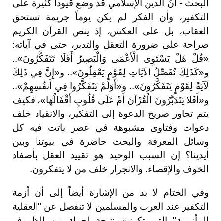
البحث - أنّ الدين الإسلامي قد وضع قيوداً كثيرة على
التكفير، وأن الفكر لم يكن يوماً جريمة تستحق
العقاب، بل على العكس، إذ ينص القرآن الكريم
صراحة على ضرورة التعقل والتدبر، حتى في آياته:
«قُلْ هَلْ يَسْتَوِى الْأَعْمَى وَالْبَصِيرُ أَفَلَا تَتَفَكَّرُونَ»..
و«كَذَلِكَ نُفَصِّلُ الآيَاتِ لِقَوْمٍ يَعْقِلُونَ».. و«إِنَّ فِي ذَلِكَ
لَآيَةً لِقَوْمٍ يَتَفَكَّرُونَ».. و«أَوَلَمْ يَتَفَكَّرُوا فِي أَنفُسِهِمْ»..
و«أَفَلا يَتَدَبَّرُونَ الْقُرْآنَ أَمْ عَلَى قُلُوبٍ أَقْفَالُهَا»، فكيف
يتم تجاوز صريح الدعوة إلى التفكير، والانقياد خلف
دعوات وفتاوى مشبوهة في عصر باتت فيه كل
وسائل المعرفة والبحث حاضرة في بيوتنا وبين
أيدينا؟ إن السبب الوحيد هو تقييد العقل بأصفاد
الخوف والإقصاء، والانجرار خلف من لا يتفكرون.
وفي الختام لا بد من الإشارة أيضاً إلى أن أزمة
التكفير عند العرب والمسلمين لا تنفصل عن "العقلية
المأزومة" التي تكونت نتيجة لجملة من الظروف