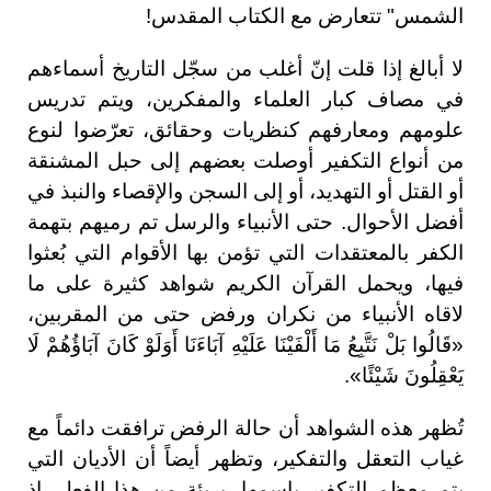
الشمس" تتعارض مع الكتاب المقدس!
لا أبالغ إذا قلت إنّ أغلب من سجّل التاريخ أسماءهم
في مصاف كبار العلماء والمفكرين، ويتم تدريس
علومهم ومعارفهم كنظريات وحقائق، تعرّضوا لنوع
من أنواع التكفير أوصلت بعضهم إلى حبل المشنقة
أو القتل أو التهديد، أو إلى السجن والإقصاء والنبذ في
أفضل الأحوال. حتى الأنبياء والرسل تم رميهم بتهمة
الكفر بالمعتقدات التي تؤمن بها الأقوام التي بُعثوا
فيها، ويحمل القرآن الكريم شواهد كثيرة على ما
لاقاه الأنبياء من نكران ورفض حتى من المقربين،
«قَالُوا بَلْ نَتَّبِعُ مَا أَلْفَيْنَا عَلَيْهِ آبَاءَنَا أَوَلَوْ كَانَ آبَاؤُهُمْ لَا
يَعْقِلُونَ شَيْئًا».
تُظهر هذه الشواهد أن حالة الرفض ترافقت دائماً مع
غياب التعقل والتفكير، وتظهر أيضاً أن الأديان التي
يتم معظم التكفير باسمها، بريئة من هذا الفعل، إذ