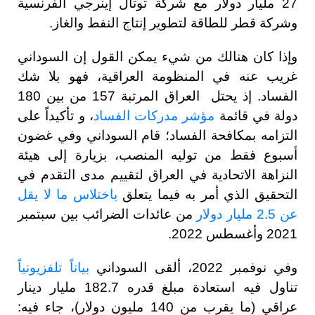
27 مليار دولار مع شركة توتال إينرجي الفرنسية
وشركة قطر للطاقة لتطوير إنتاج النفط والغاز.
وإذا كان هنالك من شيء يمكن القول إن السوداني
غريب عنه في المنظومة العراقية، فهو بلا شك
الفساد. إذ يحتل العراق المرتبة 157 من بين 180
دولة في قائمة
مؤشر مدركات الفساد
، و تأكيداً على
التزامه بمكافحة الفساد؛ قام السوداني وفي غضون
أسبوع فقط من توليه المنصب، بزيارة إلى هيئة
النزاهة الاتحادية في العراق لتقييم مدى التقدم في
التحقيق الذي أمر به فيما يتعلق
باختلاس ما لا يقل
عن 2.5 مليار دولار
من عائدات الضرائب بين سبتمبر
2021 وأغسطس 2022.
وفي نوفمبر 2022، ألقى السوداني
بياناً تلفزيونياً
تناول فيه استعادة مبلغ قدره 182.7 مليار دينار
عراقي (ما يقرب من 140 مليون دولار)، جاء فيه: