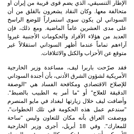
الإطار التنسيقي، الذي يضم قوى قريبة من إيران أو
متحالفة معها. وكان النقاد يشعرون بالقلق من أن
السوداني لن يكون سوى استمراراً للوضع الراسخ
على مدى العشرين عاماً الماضية. ومع ذلك، فإن
العديد من هؤلاء الأفراد والحكومات الأجنبية غيروا
آراءهم تماماً عندما أظهر السوداني استقلالاً غير
متوقع عن الأحزاب والكتل والائتلافات.
فقد صرّحت باربرا ليف، مساعدة وزير الخارجية
الأمريكية لشؤون الشرق الأدنى، بأن أجندة السوداني
للإصلاح الاقتصادي ومكافحة الفساد هي "الوصفة
الدقيقة للعلاج" أو "ما أمر به الطبيب بالضبط".
وأضافت ليف خلال زيارتها لبغداد في مايو المنصرم
"سندعم عمل هذه الحكومة في تلك الخطوات"،
ووصفت العراق بأنه مكان للتعاون وليس "ساحة
للمعارك". وفي 18 أبريل، أجرى وزير الخارجية