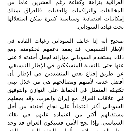
العراقية بنزاهة وكفاءة رغم العشرين عاماً من
المخالفات والتراكمات والعقبات. فالعراق يمتلك
إمكانيات اقتصادية وسياسية كبيرة يمكن استغلالها
تحت قيادة السوداني.
صحيح أنه إذا خالف السوداني رغبات القادة في
الإطار التنسيقي، قد يفقد دعمهم لحكومته. ومع
ذلك، يستخدم السوداني مهاراته لجعل أجندته لا غنى
عنها حتى بالنسبة للمتشككين في الإطار التنسيقي.
عن طريق إقناع بعض المتشددين في الإطار بأن
أفضل خدمة لأمنهم ومصالحهم هي من خلال تبني
تكتيكه المتمثل في الحفاظ على التوازن والتوفيق
في علاقات العراق مع إيران والغرب، وقد يجعلهم
السوداني أكثر اعتماداً على نجاح أجندته من أجل
مستقبلهم أكثر من اعتماده عليهم في بقائه
السياسي. وإذا نجح الأمر، فسيكون العراق قد وجد
رجل الدولة -ولاعب ألعاب الخفة الرئيس- الذي