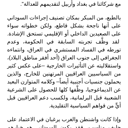
مع شركائنا في بغداد وأربيل لتقديمهم للعدالة".
بالطبع، من المبكر بمكان تصنيف إجراءات السوداني
على أنها ناجحة بشكل قاطع، ولكن خطواته سواء
على الصعيدين الداخلي أو الإقليمي تستحق الإشادة.
لقد وظَّف تجربته السابقة في الحكومة، وعدم
تورطه في الفساد المستشري في العراق، وانتماءه
الجغرافي إلى جنوب العراق (أحد أفقر مناطق البلاد)،
واستقلاليته عن التأثيرات الخارجية –على عكس كثير
من السياسيين العراقيين المرتهنين للخارج، والذين
يحملون جنسيات أجنبية أيضاً– وكلامه المتوازن البعيد
عن الديماغوجيا، وظَّفها كلها للحصول على الشرعية
الشعبية قبل البرلمانية، ولكسب دعم العراقيين قبل
أيٍّ من قواهم السياسية التقليدية.
وإذا كانت واشنطن والغرب يرغبان في الاعتماد على
حليف مناسب، فقد يكون السوداني هو خيارهم