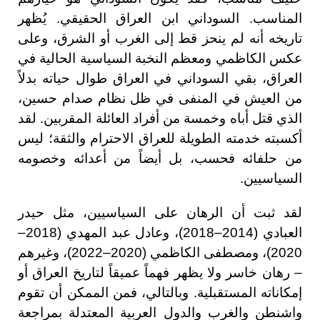
المناسب. السوداني ابن العراق الحقيقي. يُظهر
تاريخه أنه لم ينحز قط إلى الغرب أو الشرق، وعلى
عكس الكاظمي ومعظم النخبة السياسية الحالية في
العراق، بقي السوداني في العراق طوال حياته بدلاً
من العيش في المنفى في ظل نظام صدام حسين،
الذي قتل أباه وخمسة من أفراد العائلة المقربين. لقد
أكسبته خدمته الطويلة للعراق الاحترام والثقة؛ ليس
من حلفائه فحسب، بل أيضاً من أعدائه وخصومه
السياسيين.
لقد ثبت أن الرهان على السياسيين، مثل حيدر
العبادي (2014–2018)، وعادل عبد المهدي (2018–
2020)، ومصطفى الكاظمي (2020–2022)، وغيرهم
– رهان خاسر ولا يظهر فهماً عميقاً لتاريخ العراق أو
إمكاناته المستقبلية. وبالتالي، فمن الممكن أن تقوم
واشنطن والغرب والدول العربية المعتدلة بمراجعة