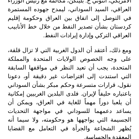
الأمريكي، أنتوني ج. بلينكن، مكالمة مع رئيس الوزراء
العراقي، السيد السوداني، ليمدح جهوده المستمرة
في التوصل إلى اتفاق بين العراق وحكومة إقليم
كردستان بشأن تصدير النفط من خلال خط الأنابيب
العراقي التركي وإدارة إيرادات النفط.
ومع ذلك، أعتقد أن الدول الغربية التي لا تزال قلقة،
على وجه الخصوص الولايات المتحدة والمملكة
المتحدة، يجب أن تعيد النظر في مواقفها السابقة
التي استندت إلى افتراضات غير دقيقة أو، دعونا
نقول، قرارات متسرعة وحكم مبكر بشأن السوداني
باعتباره حليفاً لإيران. فلدى البلدين الغربيين إمكانية
أن يلعبا دوراً مهماً للغاية في العراق، ويمكن أن
يساعد دعمهما للسوداني في مواجهة التحديات
الجسيمة التي يواجهها هو وحكومته، ولا سيما أنه
يُظهر الشجاعة والجرأة في التعامل مع القضايا
المعقدة والحساسة.