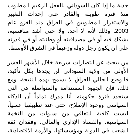
جدية ما إذا كان السوداني بالفعل الزعيم المطلوب
منذ فترة طويلة والقادر على إحداث التغيير
والاستقرار المطلوبين في العراق منذ الغزو عام
2003. وذلك لأنه لا أحد، ولا حتى أشد منافسيه،
يشكك فيه أو في مصداقيته أو وطنيته أو في قدرته
على أن يكون رجل دولة وزعيماً في الشرق الأوسط.
من يبحث عن انتصارات سريعة خلال الأشهر العشر
الأولى من ولاية السوداني لن يجدها بكل تأكيد،
فالوضع الحالي للعراق لا يسمح بهذه النتيجة، ومع
ذلك، فإن الجهود المستدامة والمتواصلة هي التي
ستحدد فترة حكومته. أنا مدرك تماماً أن الذكاء
السياسي ووعود الإصلاح، حتى عند تطبيقها عملياً،
ليست كافية للتعافي من سنوات من التخمة
السياسية، والفساد الإداري والمالي، وفقدان ثقة
الشعب في الدولة ومؤسساتها، والأزمة الاقتصادية،