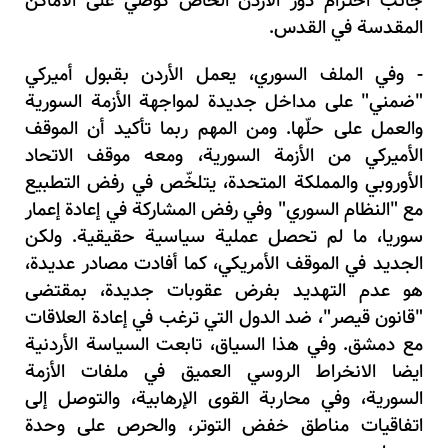
جانب احترام دور الأردن الخاص كوصي على الأماكن
المقدسة في القدس.
- وفي الملف السوري، يعمل الأردن بقبول أميركي
"ضمني" على مداخل جديدة لمواجهة الأزمة السورية
والعمل على حلّها. ومن المهم ربما تأكيد أن الموقف
الأميركي من الأزمة السورية، ومعه موقف الاتحاد
الأوروبي والمملكة المتحدة، يتلخّص في رفض التطبيع
مع "النظام السوري" وفي رفض المشاركة في إعادة إعمار
سوريا، ما لم تحصل عملية سياسية حقيقية. ولكن
الجديد في الموقف الأمريكي، كما أفادت مصادر عديدة،
هو عدم التهديد بفرض عقوبات جديدة، بمقتضى
"قانون قيصر"، ضد الدول التي ترغب في إعادة العلاقات
مع دمشق. وفي هذا السياق، تابعت السياسة الأردنية
ايضا الانخراط الروسي العميق في ملفات الأزمة
السورية، وفي محاربة القوى الإرهابية، والتوصل إلى
اتفاقيات مناطق خفض التوتر، والحرص على وحدة