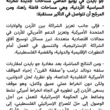
جو بايدن في يوليو الماضي مساحات جديدة للحركة
السياسية الأردنية، وهي مساحات فاعلة راهنا، ومن
المرجّح أن تتواصل في التأثير مستقبلا:
- فإلى جانب تعزيز الشراكة بين الأردن والولايات
المتحدة الأميركية وتعزيز الدعم الأمريكي للأردن في
مجالات اقتصادية متعددة، تبرز مسائل توسيع آفاق
الشراكة الإستراتيجية، والتنسيق في العمل أمام
التطورات الإقليمية والدولية، والقضية الفلسطينية.
- ومن النتائج المباشرة، بعد مغادرة جو بايدن لمقاربات
سلفه دونالد ترامب و"صفقة القرن"، إحياء المواقف
الأميركية التقليدية الداعمة، ولو نظريا، لحل الدولتين،
ولكن دون انخراط عملي عميق وكامل، وهو موقف
يسعى الأردن إلى تطويره في اتجاه انخراط أميركي نشط
وضاغط على الحكومة الإسرائيلية للعمل من أجل
الوصول إلى حلّ للصراع الإسرائيلي الفلسطيني، إلى