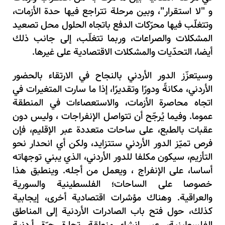
و "لا استقرار"، وبين مرحلة تتراجع فيها حدة الأزمات،
وتتغلّب فيها محرّكات الدفع باتجاه الحلول محل تصعيد
المشكلات والصراعات، وربما تتغلّب، إلى جانب ذلك
أيضا، التحدّيات والمشكلات الاقتصادية على غيرها.
وسيتعزّز الدور الأردني بالنجاح في الارتقاء بالحضور
الأردني، مكانةً ودورًا وتقديرًا، إذا ما سارت المتغيرات في
اتجاه محاصرة الأزمات، والاستعصاءات في المنطقة
عموما. وفيما يُرجّح أن تتواصل الإنفراجات ، وليس دون
عقبات بالطبع، على ساحات متعددة عبر الإقليم، فإن
فرص تميّز الدور الأردني ستتزايد، ولكن أي انحدار نحو
التأزيم، سيكون مكلفا للدور الأردني، الذي يبني توجهاته
أساسا، على الإنفراج ، ويعمل من أجله. وينطبق هذا
خصوصا على الساحات؛ الفلسطينية والسورية
والعراقية. وهناك مؤشرات اقتصادية أخرى، إيجابية
كذلك، حول فتح باب الصادرات الأردنية إلى المناطق
الفلسطينية، عبر إنشاء منطقة تجارة حرّة أردنية