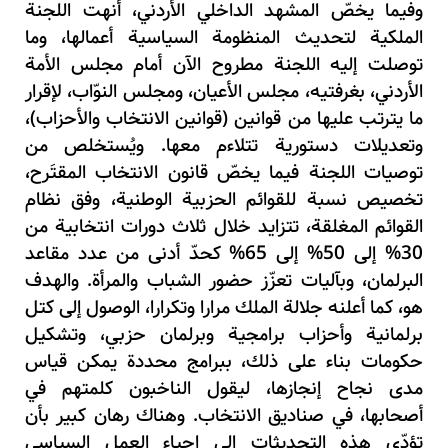
وفيما يخصّ المشهد الداخلي الأردني، أنهت اللجنة
الملكية لتحديث المنظومة السياسية أعمالها، وما
توصلت إليه اللجنة مطروح الآن أمام مجلس الأمة
الأردني، بغرفتيه، مجلس الأعيان، ومجلس النوّاب، لإقرار
ما يترتب عليها من قوانين (قوانين الانتخاب والأحزاب)،
وتعديلات دستورية تتلاءم معها. ويُستخلص من
توصيات اللجنة فيما يخصّ قانون الانتخاب المقتَرح،
تخصيص نسبة للقوائم الحزبية الوطنية، وفق نظام
القوائم المغلقة، تتزايد خلال ثلاث دورات انتخابية من
30% إلى 50% إلى 65% كحدّ أدنى من عدد مقاعد
البرلمان، وبآليات تعزّز حضور الشباب والمرأة. والهدف
هو، كما أعلنه جلالة الملك مرارا وتكرارا، الوصول إلى كتل
برلمانية وأحزاب برامجية وبرلمان حزبي، وتشكيل
حكومات بناء على ذلك، ببرامج محددة يمكن قياس
مدى نجاح إنجازها، ليقول الناخبون كلمتهم في
أصحابها، في صناديق الانتخاب. وهناك رهان كبير بأن
تؤدّي هذه التحديثات إلى إحياء العمل السياسي