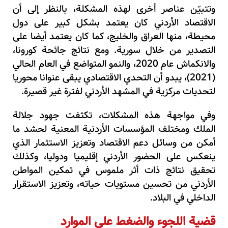
وتتبيّن عناصر أخرى لهذه المشكلة، بالنظر إلى أن
الاقتصاد الأردني كان يعتمد بشكل كبير على دول
محيطة، منها العراق والخليج، كما كان يعتمد أيضا على
التصدير من خلال سورية. ومع نتائج جائحة كورونا،
والانكماش عام 2020، والنمو المتواضع في العام الحالي
(2021)، يبدو أن التحدي الاقتصادي يبقى عنوانا محوريا
لتحديات مركزية في المشهد الأردني لفترة غير قصيرة.
وفي مواجهة هذه المشكلات، تكثفت جهود جلالة
الملك ومختلف المؤسسات الأردنية المعنية لحشد ما
أمكن من وسائل دعم الاقتصاد وتعزيز الاستثمار الذي
ينعكس على الحضور الأردني إقليميا ودوليا، وكذلك
تحقيق نتائج ذات أثر ملموس في تمكين المواطن
الأردني من تحسين مستويات حياته، وتعزيز الاستقرار
الداخلي في البلاد.
قضية اللجوء والضغط على الموارد