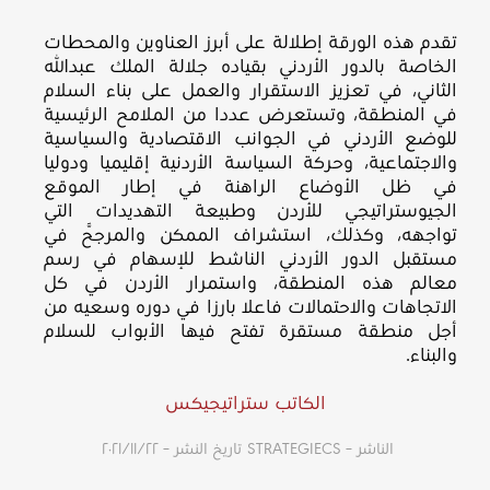
تقدم هذه الورقة إطلالة على أبرز العناوين والمحطات
الخاصة بالدور الأردني بقياده جلالة الملك عبدالله
الثاني، في تعزيز الاستقرار والعمل على بناء السلام
في المنطقة، وتستعرض عددا من الملامح الرئيسية
للوضع الأردني في الجوانب الاقتصادية والسياسية
والاجتماعية، وحركة السياسة الأردنية إقليميا ودوليا
في ظل الأوضاع الراهنة في إطار الموقع
الجيوستراتيجي للأردن وطبيعة التهديدات التي
تواجهه، وكذلك، استشراف الممكن والمرجَّح في
مستقبل الدور الأردني الناشط للإسهام في رسم
معالم هذه المنطقة، واستمرار الأردن في كل
الاتجاهات والاحتمالات فاعلا بارزا في دوره وسعيه من
أجل منطقة مستقرة تفتح فيها الأبواب للسلام
والبناء.
الكاتب ستراتيجيكس
الناشر – STRATEGIECS
تاريخ النشر – ٢٢‏/١١‏/٢٠٢١