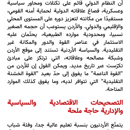
أن النظام الدولي قائم على تكتلات ومحاور سياسية
وعسكرية، فصاغ علاقاته الدولية لحماية أمنه القومي،
مستفيدًا من مكانته لتعزيز دوره على المستوى المحلي
والإقليمي والدولي. والأردن يستوعب أن حجمه الصغير
نسبيا، ومحدودية موارده الطبيعية، يحتّمان عليه
الاستثمار في عناصر القوة والدور والمكانة غير
التقليدية. والسياسة الأردنية تستند إلى موقع الأردن
وشبكة مصالحه وعلاقاته، التي ترتكز على مبادئ
تكرّست عبر تاريخ مديد. ويمكن القول إن للأردن من
"القوة الناعمة" ما يفوق إلى حدّ بعيد "القوة الخشنة
التقليدية" التي تتوافر لديه، وما يفوق كذلك الموارد
المتاحة.
التصحيحات الاقتصادية والسياسية
والإدارية حاجة ملحة
يتمتّع الأردنيون بنسبة تعليم عالية جدا، وفئة شباب