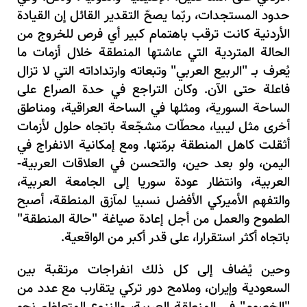
حدود المستجدات، ربّما يصحّ التقدير القائل إن القيادة
الأردنية كانت ترقب باهتمام كبير أي فرص للخروج من
الحالة المتردية التي عاشتها المنطقة خلال أزمات ما
يُعرف بــ "الربيع العربي" وتبعاته وارتداداته التي لا تزال
فاعلة حتى الآن. وكان التراجع في حدة الصراع على
الساحة السورية، ومثلها في الساحة العراقية، ومناطق
أخرى مثل ليبيا، محطّات مشجّعة باتجاه حلول لأزمات
أثقلت كاهل المنطقة برمّتها. ومع إمكانية الانفراج في
اليمن، ولو بعد حين، والتحسن في العلاقات العربية-
العربية، وانتظار عودة سوريا إلى الجامعة العربية،
والتفهم الأميركي الأفضل نسبيا لمآزق المنطقة، أصبح
الطموح والعمل من أجل إعادة صياغة "حالة المنطقة"
باتجاه أكثر استقرارا، على قدر أكبر من الواقعية.
وحين يُضاف إلى كل ذلك انفراجات مرتقبة بين
السعودية وإيران، وملامح دور تركي يتقارب مع عدد من
"الخصوم" في المنطقة العربية، والنزوع المتعاظم نحو