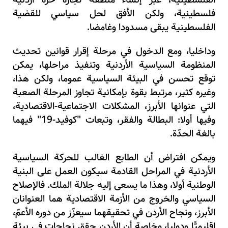
فلسطينية، ولكن الأفق لحل سياسي للقضية
الفلسطينية يبقى مسدودا وغامضا.
وداخليا، ومع الدخول في مرحلة إقرار قوانين تحديث
المنظومة السياسية الأردنية وتنفيذ مراحلها، يمكن
توقع تحسن في البيئة السياسية عموما، ولكن هذا،
وغيره كثير، مرتبط بقوة بإمكانية تجاوز المرحلة الصعبة
التي عنوانها الأبرز، المشكلات الاجتماعية-الاقتصادية،
وفيها أولا: البطالة والفقر، وتبعات "كوفيد-19" فيهما
بالغة الحدّة.
ويمكن افتراض أن الطابع الغالب للحركة السياسية
الأردنية في المراحل القادمة سيكون العمل على البنية
الوطنية أولا، وهذا ما يسعى إليه جلالة الملك. فالإصلاح
السياسي والخروج من الأزمة الاقتصادية هما العنوانان
الأبرز، ونجاح الأردن في تحقيقهما سيعزّز من دوره الأعمّ،
إقليميًّا ودوليا، وخاصة أن الأردن حقق نجاحات في بيئة