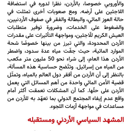
والأوروبي خصوصا، بالأردن، نظرا لدوره في استضافة
اللاجئين على أرضه. ومع صعوبات أخرى تمثلت في
حالة العوز المائي، والبطالة والفقر في صفوف الأردنيين،
والضغوط على الخدمات، وضرورة توفير متطلبات
العيش الكريم للّاجئين، ومواجهة التأثيرات على مقدرات
الأردن المحدودة، والتي تبرز من بينها خصوصًا شحة
الموارد المائية، حيث جفّت مياه عدة سدود، واضطر
الأردن هذا العام، إلى شراء نحو 50 مليون متر مكعب
من المياه من إسرائيل. وتتّضح حساسية هذه المسألة،
بالنظر إلى أن الأردن من أفقر دول العالم بالمياه، وتمثّل
قضية الأمن المائي واحدة من أهم المسائل التي يعمل
الأردن على حلّها. كما أن المشكلات تعمقت أكثر أمام
واقع عدم إيفاء المجتمع الدولي بما تعهّد به للأردن من
مساعدات في مواجهة أزمات اللجوء.
المشهد السياسي الأردني ومستقبله