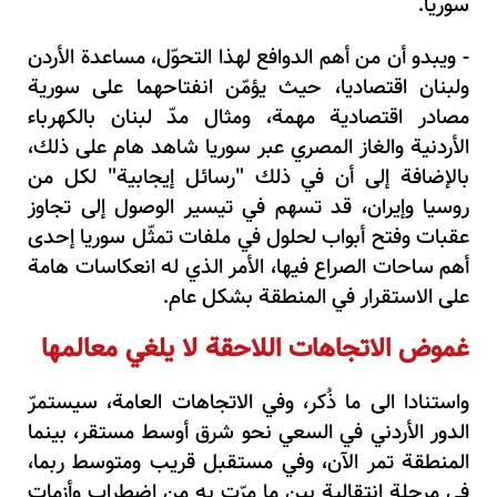
سوريا.
- ويبدو أن من أهم الدوافع لهذا التحوّل، مساعدة الأردن
ولبنان اقتصاديا، حيث يؤمّن انفتاحهما على سورية
مصادر اقتصادية مهمة، ومثال مدّ لبنان بالكهرباء
الأردنية والغاز المصري عبر سوريا شاهد هام على ذلك،
بالإضافة إلى أن في ذلك "رسائل إيجابية" لكل من
روسيا وإيران، قد تسهم في تيسير الوصول إلى تجاوز
عقبات وفتح أبواب لحلول في ملفات تمثّل سوريا إحدى
أهم ساحات الصراع فيها، الأمر الذي له انعكاسات هامة
على الاستقرار في المنطقة بشكل عام.
غموض الاتجاهات اللاحقة لا يلغي معالمها
واستنادا الى ما ذُكر، وفي الاتجاهات العامة، سيستمرّ
الدور الأردني في السعي نحو شرق أوسط مستقر، بينما
المنطقة تمر الآن، وفي مستقبل قريب ومتوسط ربما،
في مرحلة انتقالية بين ما مرّت به من اضطراب وأزمات