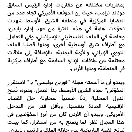
بمقاربات مختلفة عن مقاربات إدارة الرئيس السابق
دونالد ترامب، حيث إن الموقف الأميركي تجاه عدد من
القضايا المركزية في منطقة الشرق الأوسط شهدت
تحوّلات هامة في هذه الفترة من عهد إدارة بايدن،
وخاصة في الملف الفلسطيني-الإسرائيلي، وفي التعامل
مع أطراف شرق أوسطية أخرى، ومنها قضايا الملف
النووي الإيراني، والأزمة اليمنية، بالإضافة إلى علاقات
مختلفة عن علاقات الإدارة السابقة مع أطراف مركزية
في المنطقة، ومنها الأردن.
ويبدو أن ما أسمته مجلة "فورين بوليسي" بـ "الاستقرار
المفوّض" تجاه الشرق الأوسط، بدأ العمل، وعبره، تُمنح
الدول المحلية إذنًا ضمنياً لمحاولة حلّ القضايا
الإقليمية الحادة بنفسها، وبأقل قدر من التدخل
الأمريكي، ويبدو أن الأردن كان من أبرز المفوّضين في
هذا المجال نظرا لما يتمتع به من استقرار، كما بينت
نتائج القمة التاريخية بين جلالة الملك والرئيس بايدن.