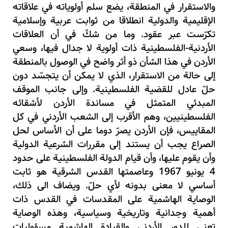
والاستقرار في المنطقة، يضع سلم أولوياته في علاقاته
الإقليمية والدولية انطلاقا من ثوابت عربية وإسلامية
تكرّست عبر عقود. وما من شكّ في أن العلاقات
الأردنية-الفلسطينية ذات أولوية لا جدال فيها، وسعي
الأردن في هذا الشأن ذو أثر واضح في الوصول بالمنطقة
إلى حالة من الاستقرار، الذي لا يمكن أن يتجسّد دون
حلّ عادل للقضية الفلسطينية. وإلى جانب الموقف
المبدئي المتمثل في مساندة الأردن لأشقائه
الفلسطينيين، وهم الأقرب إلى الشعب الأردني في كل
المقاييس، فإن الأردن يصرّ دوما على أن الأساس لحل
الصراع يجب أن يستند إلى مقررات الشرعية الدولية
وأن يقوم عليها، وأن قيام الدولة الفلسطينية على حدود
4 يونيو 1967 وعاصمتها القدس الشرقية هو ثابت
أساسي لا معنى بدونه لأي حلّ. ويضاف الى ذلك،
الوصاية الهاشمية على المقدسات في القدس ذات
أهمية وجدانية وتاريخية وسياسية، وهذه الوصاية
تعني للدور الأردني والقيادة الهاشمية مسؤوليات