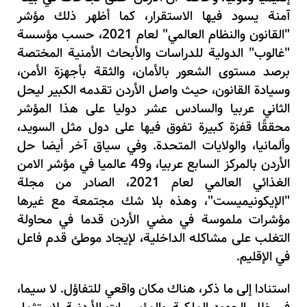
آمنة يسود فيها الاستقرار، كما أظهر ذلك مؤشر
"القانون والنظام العالمي" لعام 2021، حسب مؤسسة
"غالوب" الدولية للدراسات والأبحاث الأمنية المختصة
برصد مستوى الشعور بالأمان، والثقة بأجهزة الأمن،
وسيادة القانون، حيث واصل الأردن تقدمه الكبير ليحل
الثاني عربيا والسادس عشر دوليا على هذا المؤشر
محققًا قفزة كبيرة تفوق فيها على دول مثل السويد،
وألمانيا، والولايات المتحدة. وفي سياق آخر أيضا حل
الأردن بالمركز السابع عربيا، و49 عالميا في مؤشر الامن
الغذائي العالمي لعام 2021، الصادر من مجلة
"الإيكونيميست"، وهذه بلا شك مجتمعة مع غيرها
مؤشرات ملموسة في مضي الأردن قدما في محاولة
التغلب على مشاكله الداخلية، لإيجاد موطئ قدم فاعل
في الإقليم.
استنادا إلى ما ذكر، هناك مكان واقعي للتفاؤل. لا سيما،