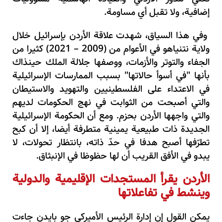
إضافية، ولا تقبل أي مساومة.
وفي هذا السياق، شهدت علاقة الأردن بإسرائيل خلال
ولاية نتنياهو في الأعوام من (2009 – 2021) كثيرا من
الجفاء والتوتر والأزمات، ووصفها جلالة الملك حينذاك
بأنها "في أسوأ حالاتها" بسبب الممارسات الإسرائيلية
في الاعتداء على الفلسطينيين والتهويد والاستيطان
والتي أصبحت من الثوابت في نهج الحكومات لديهم
والتي واجهها الأردن بحزم. ومع أن الحكومة الإسرائيلية
الجديدة ذات طبيعية يمينية متطرفة أيضا، إلا أن كبح
تطرّفها أصبح هدفا في حدّ ذاته، بانتظار تحولات، لا
يبدو في الأفق القريب أن لها حظوظا في الإنبثاق.
الأردن يقرأ المستجدات الإقليمية والدولية
وينشط في تفاعلاتها
يمكن القول إن إدارة الرئيس الأميركي جو بايدن جاءت