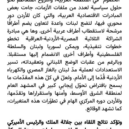
حلول سياسية لعدد من ملفات الأزمات، جاءت بعض
المبادرات الاقتصادية العربية، والتي كان للأردن دور
محوري فيها، لتضع لبنات واعدة لتعاون يضم أطرافًا
مرشحة لاستقطاب أطراف عربية أخرى. وها هي مبادرة
الشراكة الثلاثية المصرية-الأردنية-العراقية تخطو
خطوات تنفيذية، ويمكن لسوريا ولبنان والسلطة
الفلسطينية وأطراف أخرى الانضمام إليها مستقبلا.
وبالرغم من عقبات الوضع اللبناني وتعقيداته، تسير
الاستعدادات لعملية مدّ لبنان بالغاز المصري والكهرباء
الأردنية قُدُما إلى الأمام. ولعلّ في كلّ هذه المقدّمات ما
يسمح بافتراض تحوّل إيجابي كبير في المشهد العام
لمنطقة الشرق الأوسط، وأمنها واستقراراها وتقدّمها،
وللأردن دوره المركزي الهام في تطوّرات هذه المتغيرات،
كما تشهد الوقائع.
وتؤكد نتائج اللقاء بين جلالة الملك والرئيس الأميركي