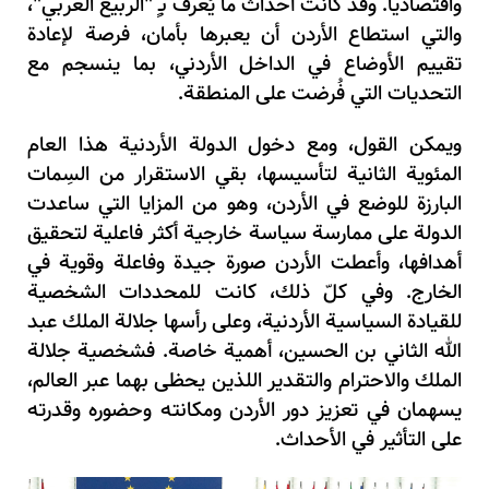
واقتصاديا. وقد كانت أحداث ما يُعرف بـٍ "الربيع العربي"،
والتي استطاع الأردن أن يعبرها بأمان، فرصة لإعادة
تقييم الأوضاع في الداخل الأردني، بما ينسجم مع
التحديات التي فُرضت على المنطقة.
ويمكن القول، ومع دخول الدولة الأردنية هذا العام
المئوية الثانية لتأسيسها، بقي الاستقرار من السِمات
البارزة للوضع في الأردن، وهو من المزايا التي ساعدت
الدولة على ممارسة سياسة خارجية أكثر فاعلية لتحقيق
أهدافها، وأعطت الأردن صورة جيدة وفاعلة وقوية في
الخارج. وفي كلّ ذلك، كانت للمحددات الشخصية
للقيادة السياسية الأردنية، وعلى رأسها جلالة الملك عبد
الله الثاني بن الحسين، أهمية خاصة. فشخصية جلالة
الملك والاحترام والتقدير اللذين يحظى بهما عبر العالم،
يسهمان في تعزيز دور الأردن ومكانته وحضوره وقدرته
على التأثير في الأحداث.