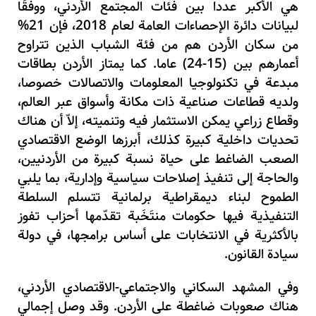
هي الأكبر عددا بين فئات المجتمع الأردني، ووفقًا
لبيانات دائرة الإحصاءات العامة لعام 2018، فإن 21%
من سكان الأردن هم من فئة الشباب الذين تتراوح
أعمارهم بين (15-24) عاما. كما يمتاز الأردن بطاقات
مبدعة في تكنولوجيا المعلومات والاتصالات خصوصا،
ولديه قطاعات صناعية ذات مكانة وأسواق عبر العالم،
وقطاع زراعي يمكن الاستثمار فيه وتنميته، إلاّ أن هناك
تحديات داخلية كبيرة كذلك، أبرزها الوضع الاقتصادي
الصعب الضاغط على حياة نسبة كبيرة من الأردنيين،
والحاجة إلى تنفيذ إصلاحات سياسية وإدارية، بما يلبي
الطموح لبناء ديمقراطية برلمانية تتسلم السلطة
التنفيذية فيها حكومات منتَخَبة تقدّمها أحزاب تفوز
بالأكثرية في الانتخابات على أساس برامجها، في دولة
سيادة القانون.
وفي المشهد السكاني والاجتماعي-الاقتصادي الأردني،
هناك صعوبات ضاغطة على الأردن. وقد وصل إجمالي