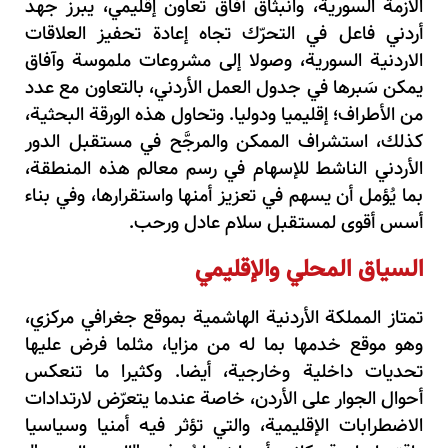
الأزمة السورية، وانبثاق آفاق تعاون إقليمي، يبرز جهد
أردني فاعل في التحرّك تجاه إعادة تحفيز العلاقات
الاردنية السورية، وصولا إلى مشروعات ملموسة وآفاق
يمكن سَبرها في جدول العمل الأردني، بالتعاون مع عدد
من الأطراف؛ إقليميا ودوليا. وتحاول هذه الورقة البحثية،
كذلك، استشراف الممكن والمرجَّح في مستقبل الدور
الأردني الناشط للإسهام في رسم معالم هذه المنطقة،
بما يُؤمل أن يسهم في تعزيز أمنها واستقرارها، وفي بناء
أسس أقوى لمستقبل سلام عادل ورحب.
السياق المحلي والإقليمي
تمتاز المملكة الأردنية الهاشمية بموقع جغرافي مركزي،
وهو موقع خدمها بما له من مزايا، مثلما فرض عليها
تحديات داخلية وخارجية، أيضا. وكثيرا ما تنعكس
أحوال الجوار على الأردن، خاصة عندما يتعرّض لارتدادات
الاضطرابات الإقليمية، والتي تؤثر فيه أمنيا وسياسيا