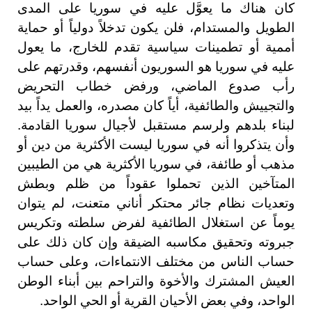
كان هناك ما يعوَّل عليه في سوريا على المدى
الطويل والمستدام، فلن يكون تدخلاً دولياً أو حماية
أممية أو تطمينات سياسية تقدم للخارج، ما يعول
عليه في سوريا هو السوريون أنفسهم، وقدرتهم على
رأب صدوع الماضي، ورفض خطاب التحريض
والتجييش والطائفية، أياً كان مصدره، والعمل يداً بيد
لبناء بلدهم ولرسم مستقبل لأجيال سوريا القادمة.
وأن يتذكروا أنه في سوريا ليست الأكثرية من دين أو
مذهب أو طائفة، في سوريا الأكثرية هي من الطيبين
المتآخين الذين تحملوا عقوداً من ظلم وبطش
وتعديات نظام جائر محتكر أناني متعنت، لم يتوان
يوماً عن استغلال الطائفية لفرض سلطته وتكريس
جبروته وتحقيق مكاسبه الضيقة وإن كان ذلك على
حساب الناس من مختلف الانتماءات، وعلى حساب
العيش المشترك والأخوة والتراحم بين أبناء الوطن
الواحد، وفي بعض الأحيان القرية أو الحي الواحد.