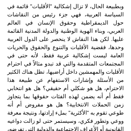
وبطبيعة الحال، لا تزال إشكالية "الأقليات" قائمة في
السياسة العربية، فهي جزء رئيس من النقاشات
حول الديمقراطية وحقوق الإنسان في العالم
العربي، وبناء الهوية الوطنية والدولة المدنية القائمة
عليها. لكن هذا النقاش لا ينحصر على الدول العربية
وحدها، فقضية الأقليات والتنوع والحقوق والحريات
العامة ليست إشكالية عربية فقط، لأنه حتى في
المجتمعات المتقدمة والتي قد تبدو مثالاً في احترام
الأقليات والمهمشين داخل أراضيها، تظل هناك الكثير
من الأسئلة وإشارات الاستفهام عن طبيعة هذا
الاحترام، هل هو شكلي أم حقيقي؟ هل هو انتخابي
فقط أم أنه يضمن لهذه الفئات حقوقها بما يتجاوز
زمن الحملات الانتخابية؟ هل هو مفروض أم أنه
طوعي تقوم به "الأكثرية" بملء إرادتها، ونتيجة معرفة
ووعي وتطور فكري، وسيستمر حتى لو زالت دواعيه
القانونية أو الأعراف الاجتماعية والدولية التي تفرضه،