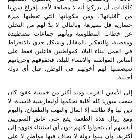
كأقليات، أن يدركوا أنه لا مصلحة لأحد بإفراغ سوريا
من "أقلياتها"، ومن مكوناتها التي تعطيها ميزة
حضارية قل نظيرها، وبالتالي لا بدَّ لهم من التخلي
عن خطاب المظلومية وبأنهم جماعات مضطهدة
ومقصية، والتفكير بالمقابل وبشكل جدي بالانخراط
في العمل لبناء البلاد كمواطنين فاعلين فقط على
أساس المواطنة والانتماء للبلد، فحقوقهم وحرياتهم
سيضمنها لهم أخوتهم في الوطن، قبل أي دولة
أجنبية.
إلى الأمس القريب ومنذ أكثر من خمسة عقود كان
شعب سوريا كله أقلية تحكمها أوليغارشية فاسدة، لا
دين لها ولا طائفة إلا المال والنهب والطغيان، واليوم
ومع زوال هذه الطغمة يقع على عاتق السوريين
أنفسهم أن يتحولوا كلهم -دون أي استثناء فئوي- إلى
أكثرية، وأن يبنوا دولة لا يخاف فيها مواطن لا على