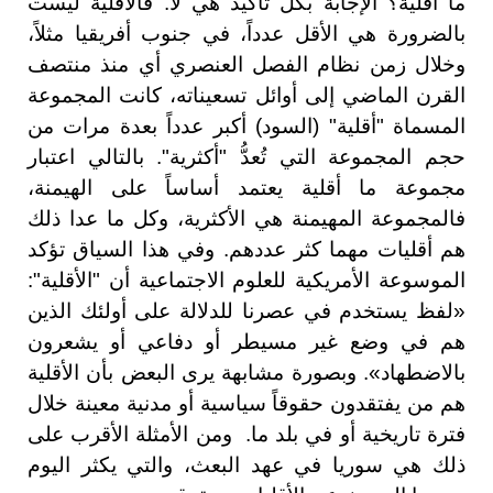
ما أقلية؟ الإجابة بكل تأكيد هي لا. فالأقلية ليست
بالضرورة هي الأقل عدداً، في جنوب أفريقيا مثلاً،
وخلال زمن نظام الفصل العنصري أي منذ منتصف
القرن الماضي إلى أوائل تسعيناته، كانت المجموعة
المسماة "أقلية" (السود) أكبر عدداً بعدة مرات من
حجم المجموعة التي تُعدُّ "أكثرية". بالتالي اعتبار
مجموعة ما أقلية يعتمد أساساً على الهيمنة،
فالمجموعة المهيمنة هي الأكثرية، وكل ما عدا ذلك
هم أقليات مهما كثر عددهم. وفي هذا السياق تؤكد
الموسوعة الأمريكية للعلوم الاجتماعية أن "الأقلية":
«لفظ يستخدم في عصرنا للدلالة على أولئك الذين
هم في وضع غير مسيطر أو دفاعي أو يشعرون
بالاضطهاد». وبصورة مشابهة يرى البعض بأن الأقلية
هم من يفتقدون حقوقاً سياسية أو مدنية معينة خلال
فترة تاريخية أو في بلد ما. ومن الأمثلة الأقرب على
ذلك هي سوريا في عهد البعث، والتي يكثر اليوم