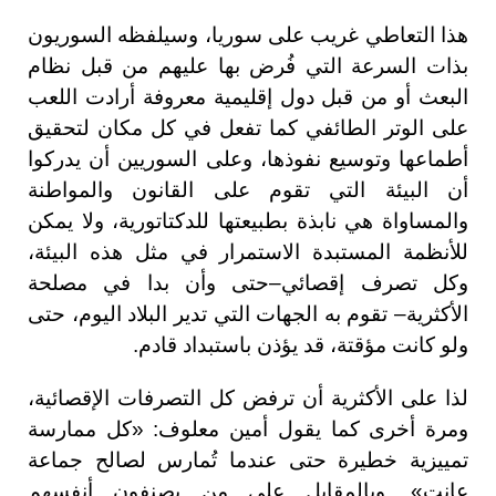
هذا التعاطي غريب على سوريا، وسيلفظه السوريون
بذات السرعة التي فُرض بها عليهم من قبل نظام
البعث أو من قبل دول إقليمية معروفة أرادت اللعب
على الوتر الطائفي كما تفعل في كل مكان لتحقيق
أطماعها وتوسيع نفوذها، وعلى السوريين أن يدركوا
أن البيئة التي تقوم على القانون والمواطنة
والمساواة هي نابذة بطبيعتها للدكتاتورية، ولا يمكن
للأنظمة المستبدة الاستمرار في مثل هذه البيئة،
وكل تصرف إقصائي–حتى وأن بدا في مصلحة
الأكثرية– تقوم به الجهات التي تدير البلاد اليوم، حتى
ولو كانت مؤقتة، قد يؤذن باستبداد قادم.
لذا على الأكثرية أن ترفض كل التصرفات الإقصائية،
ومرة أخرى كما يقول أمين معلوف: «كل ممارسة
تمييزية خطيرة حتى عندما تُمارس لصالح جماعة
عانت». وبالمقابل على من يصنفون أنفسهم