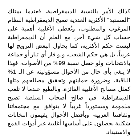
كذلك الأمر بالنسبة للديمقراطية، فعندما يمتلك
"المستبد" الأكثرية العددية تصبح الديمقراطية النظام
المرغوب والمطلوب، وتُعطى الأغلبية أهمية على
حساب كل شيء آخر، مع العلم أن الديمقراطية
ليست حكم الأكثرية، كما يحاول البعض الترويج لها
عربياً، بل هي حكم الشعب، ولو فاز أي تيار أو جماعة
بالانتخابات ولو حصل نسبة 99% من الأصوات، فهذا
لا يلغي بأي حال من الأحوال مسؤوليته عن الـ 1%
الباقية، وضرورة حمايتهم وتحقيق مصالحهم مثلها
كمثل مصالح الأغلبية الفائزة. وبالطبع عندما لا تلعب
الديمقراطية في صالح أصحاب السلطة تصبح
مذمومة ومستورداً غربياً لا يتوافق مع مجتمعاتنا
وثقافتنا العربية، وبأفضل الأحوال يقيمون انتخابات
شكلية يحصلون على أساسها أغلبية عبر أدوات القمع
والاستبداد.