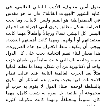
يقول أمين معلوف، الأديب اللبناني العالمي، في
كتابه الشهير "الهويات القاتلة": «إن ما هو مقدس
في الديمقراطية هو القيم وليس الآليات. وما يجب
احترامه بشكل مطلق ودون أدنى اجتزاء هو احترام
البشر، كل البشر، نساءً ورجالاً وأطفالاً مهما كانت
معتقداتهم أو ألوانهم، ومهما كانت أهميتهم العددية،
ويجب أن يتكيف نمط الاقتراع مع هذه الضرورة».
هذا معيار لبناء نظم انتخابية يجب على كل الدول
تبنيه، وخاصة تلك التي عانت سابقاً من طغيان حزب
واحد أو دكتاتورية من أي شكل، وهذا ما فعلته ألمانيا
مثلاً بعد الحرب العالمية الثانية، فقد عدلت نظام
الانتخابات فيها بحيث يضمن عم استئثار أي مكون
بالسلطة لوحده، فبناء الدول لا يقوم به حزب أو
مجموعة أو طائفة، بل يقوم به شعب كامل، مهما
كان متنوعاً ومختلفاً، ومهما كانت مكوناته كثيرة