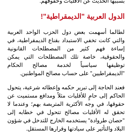
بسببها الحديث عن الأقليات وحقوقهم.
الدول العربية "الديمقراطية"!
لطالما أسهمت بعض دول الحزب الواحد العربية
والتي كانت تخفي الاستبداد بقناع الديمقراطية، في
إساءة فهم كثير من المصطلحات القانونية
والحقوقية، خاصة تلك المصطلحات التي يمكن
توظيفها سياسياً لخدمة مصالح الحكام
"الديمقراطيين" على حساب مصالح المواطنين.
فعند الحاجة إلى تبرير حكمه وإعطائه شرعية، يتحول
الحاكم إلى حامٍ للأقليات مثلاً ومدافع مستميت عن
حقوقها، في وجه الأكثرية المتربصة بهم؛ وعندما لا
تحقق له الأقليات مصالح تتحول في خطابه إلى
"حصان طروادة" يستخدمه الخارج للتدخل في شؤون
البلاد والتأثير على سيادتها وقرارها المستقل.