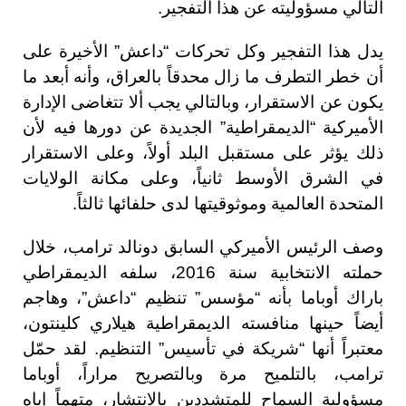
التالي مسؤوليته عن هذا التفجير.
يدل هذا التفجير وكل تحركات “داعش” الأخيرة على
أن خطر التطرف ما زال محدقاً بالعراق، وأنه أبعد ما
يكون عن الاستقرار، وبالتالي يجب ألا تتغاضى الإدارة
الأميركية “الديمقراطية” الجديدة عن دورها فيه لأن
ذلك يؤثر على مستقبل البلد أولاً، وعلى الاستقرار
في الشرق الأوسط ثانياً، وعلى مكانة الولايات
المتحدة العالمية وموثوقيتها لدى حلفائها ثالثاً.
وصف الرئيس الأميركي السابق دونالد ترامب، خلال
حملته الانتخابية سنة 2016، سلفه الديمقراطي
باراك أوباما بأنه “مؤسس” تنظيم “داعش”، وهاجم
أيضاً حينها منافسته الديمقراطية هيلاري كلينتون،
معتبراً أنها “شريكة في تأسيس” التنظيم. لقد حمّل
ترامب، بالتلميح مرة وبالتصريح مراراً، أوباما
مسؤولية السماح للمتشددين بالانتشار، متهماً إياه