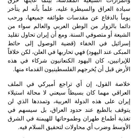
والمزارات الشيعية المقدسة، بينما غايتها خرق
سيادة العراق والسيطرة عليه، علماً بأنه لم يتأخر
يوماً بالدفاع عن مقدسات طوائفه جميعها، ورحب
دائما بالزوار من الوطن العربي والعالم سواء من
الشيعة أو متصوفي السنة. ومع أن إيران تحاول تقليد
إسرائيل في الخفاء (قضية الوصول إلى حائط
المبكى عند اليهود) فهي تحاربها في العلن، لكن خلافاً
للإيرانيين، كان اليهود الكنعانيون شركاء في هذه
الأرض قبل أن يُخرجهم الفلسطينيون القدماء منها.
خلاصة القول، إن أي تراجع أميركي في الملف
العراقي مهما كان بسيطاً سيعني لا محالة استيلاء
إيران على هذه الدولة العربية، وتمددها الذي لن
يتوقف بالطبع عند حدود العراق، بل سيسهم في
تغذية أطماع طهران وطموحاتها للهيمنة في الشرق
الأوسط وضرب أي محاولات لتحقيق السلام فيه.