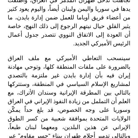
تجاهلت تدخل طهران المدمر في العراق، وأطلقت
يدها في سوريا واليمن ولبنان أيضاً، واليوم يعود كثير
من أعضاء فريق أوباما للعمل ضمن إدارة بايدن، ما
يثير القلق حيال نيتهم الرجوع إلى ذلك النهج، خاصة
أن العودة إلى الاتفاق النووي تتصدر جدول أعمال
الرئيس الأميركي الجديد.
سينسحب التعاطي الأميركي مع ملف العراق
بالضرورة على ملفات المنطقة كلها، وتوحي مهادنة
إيران فيه بأن إدارة بايدن غير ملتزمة بالتصدي
لمشاريع الإسلام السياسي في المنطقة، وستتركها
بالتالي بين المطرقة الإيرانية وسندان الأتراك، مع
العلم أن التململ من زيادة النفوذ الإيراني في العراق
وسوريا على وجه الخصوص، قد بلغ حداً يمكّن
الولايات المتحدة بموافقة شعبية من كسر الطوق
الإيراني عن هذين البلدين، ومعهما لبنان طبعاً،
وبالتالي تدمير أحلام طهران ببناء “جسر مقاوم” عبر