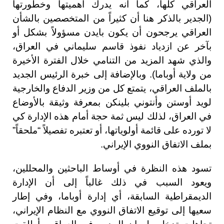
العراقي كلها، كما أنه يدرك أهميتها وخطورتها
(الجدير بالذكر هنا أن كثيراً من المتخصصين بالشأن
العراقي يرجحون أن يكون بايدن مسؤولاً بشكل أو
بآخر عن ازدياد نفوذ قاسم سليماني في العراق،
والذي شهد المزيد من التنامي خلال الفترة الأخيرة
من ولاية أوباما). وبالإضافة إلى خبرة الرئيس الجديد
بالملف العراقي، يتمتع كل من وزير الدفاع والخارجية
لويد أوستن وأنتوني بلينكن بمعرفة وثيقة بالأوضاع
في العراق، لذلك ليس ثمة حجة أمام هذه الإدارة كي
لا تورده على قائمة أولوياتها، أو تعتبره تفصيلاً “ملحقاً”
بملف الاتفاق النووي الإيراني.
تسود هذه النظرة في أوساط الباحثين والمحللين،
ويعود السبب في ذلك غالباً إلى أن الإدارة
الديمقراطية السابقة، أي إدارة أوباما، وفي إطار
سعيها إلى توقيع الاتفاق النووي مع النظام الإيراني،