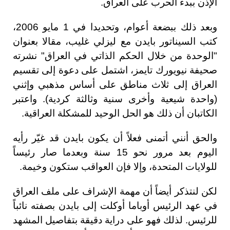
الإذن ببدء الحرب على العراق.
وبعد ذلك ببضعة أعوام، وتحديدا في 1 مايو 2006،
كتب السيناتور بايدن مع ليزلي غليب، مقالا بعنوان
"الوحدة من خلال الحكم الذاتي في العراق" نشرته
صحيفة نيويورك تايمز، اشتمل على دعوة إلى تقسيم
العراق إلى ثلاث مناطق على أساس مذهبي وإثني
(واحدة شيعية وأخرى سنية وثالثة كردية). واعتبر
الكاتبان أن ذلك هو الحل الوحيد للمشكلة العراقية.
والحق أنني أتمنى فعلاً أن يكون بايدن قد غيّر رأيه
اليوم بعد مرور نحو 15 سنة وبعدما صار رئيساً
للولايات المتحدة، وإلا فإن العواقب ستكون وخيمة.
لكن لنتذكر أيضاً أن مهمة الإشراف على ملف العراق
في عهد الرئيس أوباما أوكلت إلى بايدن بصفته نائباً
للرئيس. لذلك فهو على دراية دقيقة بتفاصيل المشهد