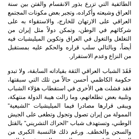
الطائفية التي تزرع بذور الانقسام والفتن بين سنة
العراق وشيعته وأكراده، وتجبر بعض مكونات المجتمع
العراقي على الارتهان للخارج، والاستقواء به على
شركائهم في الوطن، وتمكن دولاً مثل إيران من
التغلغل والتغول في العراق وتكوين الميليشيات فيه
أيضاً، وبالتالي سلب قراره والحكم عليه بمستقبل
من النزاع وعدم الاستقرار.
فَقَدَ الشباب العراقي الثقة بقياداته السابقة، ولا تبدو
حكومة الكاظمي أحسن حالاً من تلك التي سبقتها،
فقد فشلت هي الأخرى في استقطاب هؤلاء الشباب
وتلبية بعض تطلعاتهم، وما زالت هيبة الدولة منتهكة،
ويبقى قرارها مصادرا فيما الميليشيات “الشيعية”
الممولة من إيران تصول وتجول وتطغى على الجيش
الوطني، وتستهدف شباب “الحراك التشريني” بالقتل
والسجن والخطف. ورغم ذلك فالنسبة الكبرى من