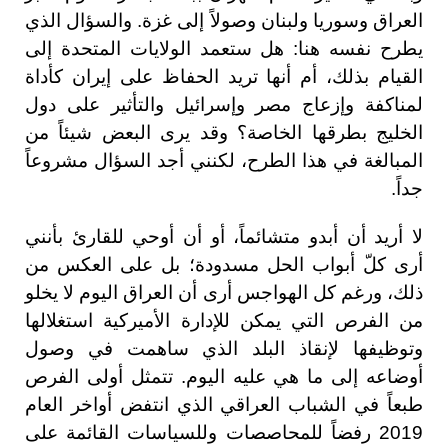
العراق وسوريا ولبنان وصولاً إلى غزة. والسؤال الذي
يطرح نفسه هنا: هل ستعمد الولايات المتحدة إلى
القيام بذلك، أم أنها تريد الحفاظ على إيران كأداة
لمناكفة وإزعاج مصر وإسرائيل والتأثير على دول
الخليج بطرقها الخاصة؟ وقد يرى البعض شيئاً من
المبالغة في هذا الطرح، لكنني أجد السؤال مشروعاً
جداً.
لا أريد أن أبدو متشائماً، أو أن أوحي للقارئ بأنني
أرى كلّ أبواب الحل مسدودة؛ بل على العكس من
ذلك، ورغم كل الهواجس أرى أن العراق اليوم لا يخلو
من الفرص التي يمكن للإدارة الأميركية استغلالها
وتوظيفها لإنقاذ البلد الذي ساهمت في وصول
أوضاعه إلى ما هي عليه اليوم. تتمثل أولى الفرص
طبعاً في الشباب العراقي الذي انتفض أواخر العام
2019 رفضاً للمحاصصات وللسياسات القائمة على