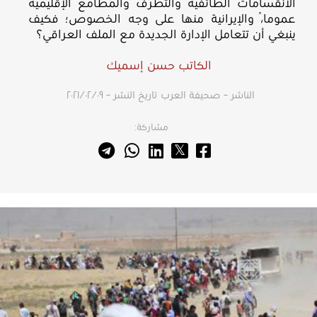
الانقسامات الطائفية والتطرف والمطامع الإقليمية
عموماً، والإيرانية منها على وجه الخصوص؛ فكيف
ينبغي أن تتعامل الإدارة الجديدة مع الملف العراقي؟
الكاتب حسن إسميك
الناشر – صحيفة العرب
تاريخ النشر – ٠٩‏/٠٢‏/٢٠٢١
مشاركة: