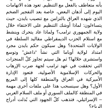
بأنه متعاطف بالفعل مع التنظيم. تعود هذه الاتهامات
اليوم إلى أذهان البعض، خاصة بعد التفجير الضخم
الذي شهده العراق بالتزامن مع تنصيب بايدن، حيث
يتساءلون: لماذا أوشك التنظيم على الاختفاء خلال
ولاية الجمهوري ترامب؟ ولماذا عاد يتحرك وينشط
مع استلام الحزب الديمقراطي مقاليد السلطة في
الولايات المتحدة؟ وهل سيكون حكم بايدن مجرد
امتداد لولاية أوباما التي نشأ “داعش” وتوسع
واستشرى خلالها؟ ثم هل سيتم تجاوز كلّ المنجزات
التي تحققت في عهد ترامب لجهة ضرب الإرهاب
والحركات الإسلاموية الأصولية، فتعود الإدارة
الأميركية في العراق والمنطقة كلها إلى المربع
الأول؟ وهل سينسحب هذا على ملفات أخرى مهمة
في المنطقة كالملف السوري أو ملف السلام العربي
– الإسرائيلي، فتذهب كلّ الجهود التي بُذلت أدراج
الرياح؟