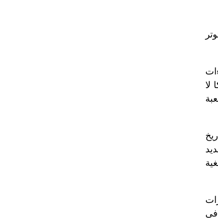
تر
ءات
 لا
بة
يخ
يد
غية
رات
-في