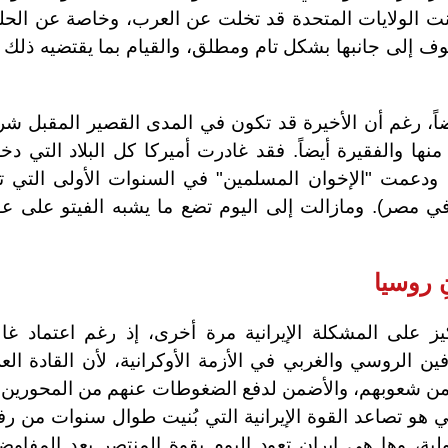
نت الولايات المتحدة قد تخلت عن العرب، وخاصة عن الحل
وف إلى جانبها بشكل تام ومطلق، والقيام بما يقتضيه ذلك
ضاً، رغم أن الأخيرة قد تكون في المدى القصير المقبل شري
 منها والفقيرة أيضاً. فقد غادرت أميركا كل البلاد التي دخل
، ودعمت "الإخوان المسلمين" في السنوات الأولى التي ت
في مصر). ومازالت إلى اليوم تضع ما يشبه الفيتو على ع
نِ روسيا
كيز على المشكلة الإيرانية مرة أخرى، إذ رغم اعتماد غال
ين الروسي والغربي في الأزمة الأوكرانية، لأن القادة ال
أمن شعوبهم، والأضمن لدفع الضغوطات عنهم من المحورين، 
بي هو تصاعد القوة الإيرانية التي بُنيت طوال سنوات من 
ولية، وها هي إيران تعود اليوم بقوة المنتصر بعد المفاو