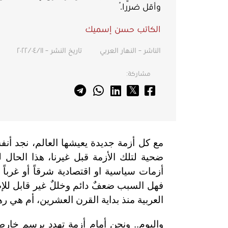
وأقل ضرراً.
الكاتب حسن إسميك
الناشر – النهار العربي
تاريخ النشر – ١١‏/٠٤‏/٢٠٢٢
مشاركة:
مع كل أزمة جديدة يعيشها العالم، نجد أن
ضحية لتلك الأزمة قبل غيرنا، هذا الحال 
أزمات سياسية او اقتصادية شرقاً أو غربا
فهل السبب ضعفٌ دائم وخللٌ غير قابل للإ
العربية منذ بداية القرن العشرين، أم هي ر
واليوم.. ونحن أمام أزمة تهدد برسم خار