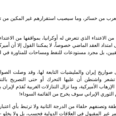
لعرب من خسائر، وما سيصيب استقرارهم غير المكين من تو
 من الاعتداء الذي تتعرض له أوكرانيا، بمواقفها من الاعتدا
امتداد العقد الماضي خصوصاً، لا يمكننا القول إلا أن أميركا
قيين، بل مجرد مستودعات للنفط ومساحات للمناورة في لع
صواريخ إيران والمليشيات التابعة لها، وقد وصلت الصوار
تشعر واشنطن أن عليها التحرك أو حتى التصريح بالتند
إرهاب الأميركية، وما تزال التنازلات الغربية تُقدَم لإيران ب
 الثوري الإيراني سوف يخرج من القائمة السوداء!
قة وتصنفهم حلفاءَ من الدرجة الثانية ولا ترتبط بأي اعتبا
مر غير المقبول في العلاقات الدولية فحسب، بل ولا يخلو 