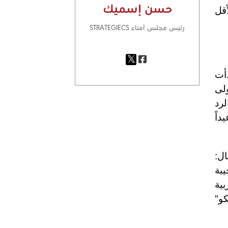
حسن إسميك
أقل
رئيس مجلس أمناء STRATEGIECS
دأت
ولى
لرد
 التاريخ عيداً
ل:
يبة
لأراضي العربية
كو"