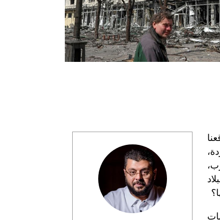
عنا
دة،
رب،
لاد
ا؟
ات