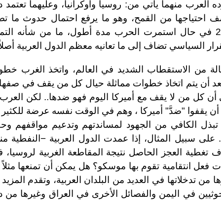
 العرب منهما يأتي من: روسيا وأوكرانيا، وعليهما تعتمد 
نصف احتياجها من القمح، وهو ما يرفع احتمال حدوث ما تص
تقارير أممية بـ "كابوس غذائي" عام 2023 في حال استمرت الحرب مدة أطول، ما من شأنه الت
 السياسي تضاف إلى ما تعانيه معظم الدول العربية أصلاً.
 حالة من الاستقطاب الشديد في العالم، واتخذ الغرب خط
بعد أن يتم اتخاذ خطوات مماثلة حيال كل من يقف في صفها،
 أن كل من لا يقف مع أميركا اليوم فهو ضدها.. لكن العرب
أن يقفوا "ضدَّ" أميركا ، وهم في الوقت نفسه عرضة للكثير
لا تبذل الكافي من الجهود لمساندتهم وتدعيم مواقفهم و
ى سبيل المثال، إذا عمدت الدول العربية −النفطية منه
ف تغطية العجز الحاصل نتيجة المقاطعة الغربية لروسيا، 
 فعل انتقامية تقوم بها موسكو؟ هل يمكن أن تمنعها مثلاً
ا من تدخلاتها في العديد من البلدان العربية، وتقدم المزيد
حوثيين في اليمن والفصائل الأخرى في العراق وغيرها من 