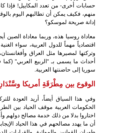
حسابات أخرى- من تعدد المكاييل! فإذا كا
منهم، فكيف يمكن أن تطالبهم اليوم بالوق
إدانة صريحة لموسكو؟
معاداة روسيا هذه، وربما معاداة الصين أي
اقتصادياً مهماً للدول العربية، سواء الغنية
وتركتها لمصيرها مثل العراق وأفغانستان
أحداث ما يسمى بـ "الربيع العربي" (كما 
سوريا إلى حاضنتها العربية.
الوقوع بين مِطْرَقَةِ أمريكا وسَّنْدَا
وفي هذا السياق أيضاً، أريد العودة للتر
الحكومات العربية موقف الحياد بين الطرف
اختاروا بدلا من ذلك خدمة مصالح دولهم و
أن ما يهدد مصالحهم في هذا الحياد الإيجا
طهران للقوانين والمواثيق والقرارات الد