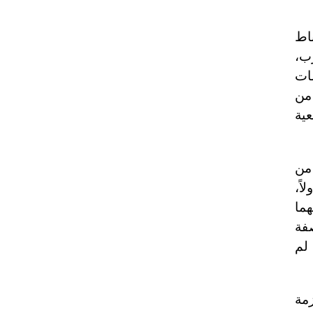
اط
ب،
مات
 من
عية
من
اً،
ما
صفة
 لم
مة