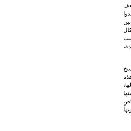
عف
وا
ين
كال
شب
مة،
سيخ
هذه
ها،
تها
ضٍ
ها