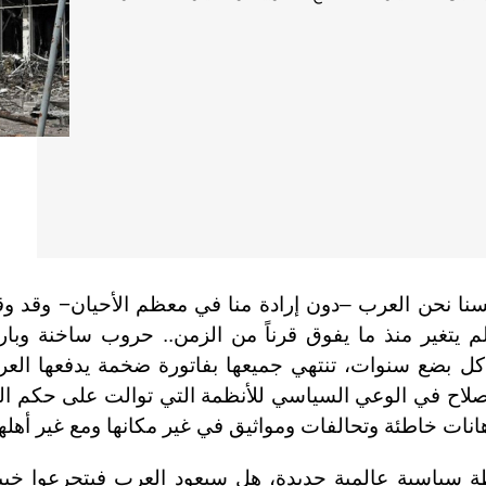
فسنا نحن العرب –دون إرادة منا في معظم الأحيان− وقد وق
لم يتغير منذ ما يفوق قرناً من الزمن.. حروب ساخنة وبار
ً كل بضع سنوات، تنتهي جميعها بفاتورة ضخمة يدفعها الع
صلاح في الوعي السياسي للأنظمة التي توالت على حكم الب
هانات خاطئة وتحالفات ومواثيق في غير مكانها ومع غير أهله
طة سياسية عالمية جديدة، هل سيعود العرب فيتجرعوا خيب