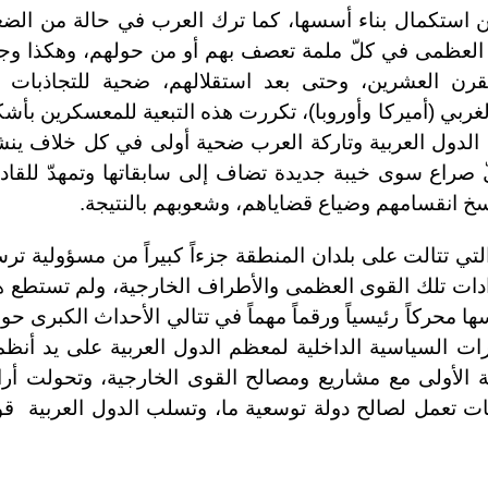
 من استكمال بناء أسسها، كما ترك العرب في حالة من الض
ى العظمى في كلّ ملمة تعصف بهم أو من حولهم، وهكذا وجد
رن العشرين، وحتى بعد استقلالهم، ضحية للتجاذبات ب
غربي (أميركا وأوروبا)، تكررت هذه التبعية للمعسكرين بأش
 الدول العربية وتاركة العرب ضحية أولى في كل خلاف ين
 صراع سوى خيبة جديدة تضاف إلى سابقاتها وتمهدّ للقاد
خ انقسامهم وضياع قضاياهم، وشعوبهم بالنتيجة.
تي تتالت على بلدان المنطقة جزءاً كبيراً من مسؤولية تر
رادات تلك القوى العظمى والأطراف الخارجية، ولم تستطع 
ا محركاً رئيسياً ورقماً مهماً في تتالي الأحداث الكبرى حول
ات السياسية الداخلية لمعظم الدول العربية على يد أنظم
ة الأولى مع مشاريع ومصالح القوى الخارجية، وتحولت أرا
ت تعمل لصالح دولة توسعية ما، وتسلب الدول العربية قوت