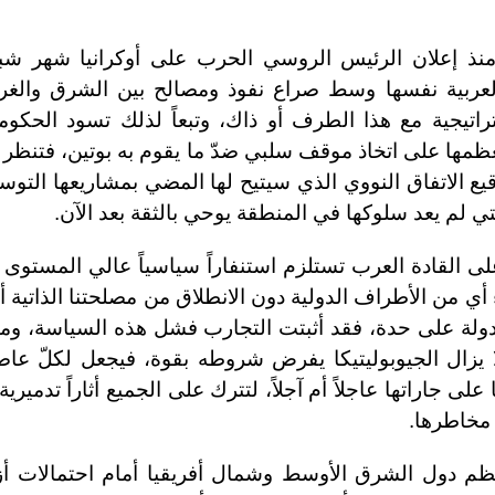
منذ إعلان الرئيس الروسي الحرب على أوكرانيا شهر شب
 العربية نفسها وسط صراع نفوذ ومصالح بين الشرق والغر
راتيجية مع هذا الطرف أو ذاك، وتبعاً لذلك تسود الحكو
ظمها على اتخاذ موقف سلبي ضدّ ما يقوم به بوتين، فتنظر
يع الاتفاق النووي الذي سيتيح لها المضي بمشاريعها التوس
ي لم يعد سلوكها في المنطقة يوحي بالثقة بعد الآن.
 القادة العرب تستلزم استنفاراً سياسياً عالي المستوى 
 أي من الأطراف الدولية دون الانطلاق من مصلحتنا الذاتية أول
دولة على حدة، فقد أثبتت التجارب فشل هذه السياسة، ومه
لا يزال الجيوبوليتيكا يفرض شروطه بقوة، فيجعل لكلّ عا
على جاراتها عاجلاً أم آجلاً، لتترك على الجميع أثاراً تدميرية
 مخاطرها.
ظم دول الشرق الأوسط وشمال أفريقيا أمام احتمالات أز