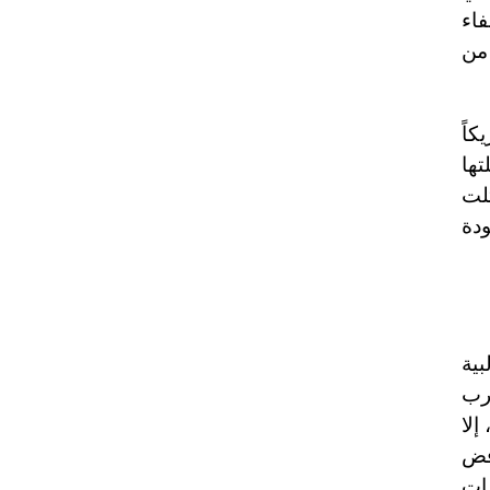
فاء
 من
كاً
تها
لت
ودة
بية
عرب
إلا
رفض
ضات