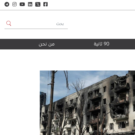
𝕏
90 ثانية
من نحن