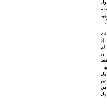
دول
فه
مهيد
وات
 إذ
 لم
 من
حفظ
ا−
فهل
 من
 من
دول