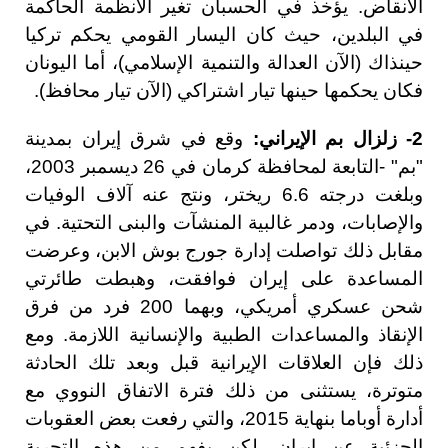
الأنقاض. يؤخذ في الحسبان تغير الأنظمة الحاكمة
في البلدين، حيث كان اليسار القومي يحكم تركيا
حينذاك (الآن العدالة والتنمية الإسلامي)، أما اليونان
فكان يحكمها حينها تيار اشتراكي (الآن تيار محافظ).
2- زلزال بم الإيراني:
وقع في شرق إيران بمدينة
"بم" -التابعة لمحافظة كرمان في 26 ديسمبر 2003،
وبلغت درجته 6.6 ريختر، ونتج عنه آلاف الوفيات
والإصابات، ودمر غالبية المنشآت والبنى التحتية. في
مقابل ذلك تواصلت إدارة جورج بوش الابن، وعرضت
المساعدة على إيران فوافقت، وهبطت طائرتي
شحن عسكري أمريكي، وبهما 200 فرد من فرق
الإنقاذ والمساعدات الطبية والإنسانية اللازمة. ومع
ذلك فإن العلاقات الإيرانية قبل وبعد تلك الحادثة
متوترة، يستثنى من ذلك فترة الاتفاق النووي مع
أدارة أوباما بنهاية 2015، والتي رفعت بعض العقوبات
الجزئية عن إيران. لكن يفهم من هذه التجربة