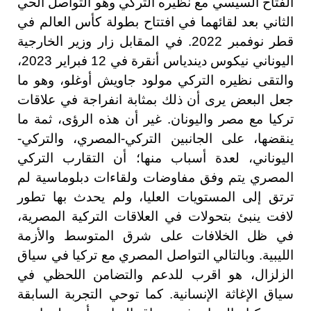
الفتاح السيسي مع نظيره التركي وهو التواصل الحي
الثاني بعد لقائهما في افتتاح بطولة كأس العالم في
قطر نوفمبر 2022. في المقابل زار وزير الخارجية
اليوناني نيكوس ديندياس أنقرة في 12 فبراير 2023،
والتقى نظيره التركي مولود جاويش أوغلو، وهو ما
جعل البعض يرى أن ذلك بمثابة انفراجة في علاقات
تركيا مع مصر واليونان. غير أن هذه الرؤى، ثمة ما
ينقضها، على الجانبين التركي-المصري، والتركي-
اليوناني، لعدة أسباب منها؛ أن التقارب التركي
المصري يتم وفق مفاوضات ولقاءات دبلوماسية لم
ترتق إلى المستويات العليا، ولم يحدث بها تطور
لافت ينبئ بتحولات في العلاقات التركية المصرية،
في ظل الخلافات على شرق المتوسط والأزمة
الليبية. وبالتالي التواصل المصري مع تركيا في سياق
الزلزال، هو اقرب للدعم والتضامن اللحظي في
سياق الإغاثة الإنسانية. كما توحي التجربة السابقة