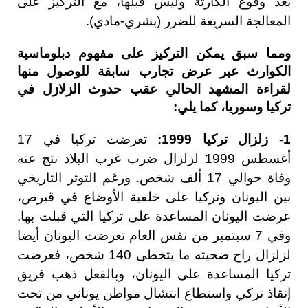
بعد وقوع الكارثة وليس قبلها، مع التركيز على
المعالجة السريعة للضرر (بشري-مادي).
ومما سبق يمكن التركيز على مفهوم دبلوماسية
الكوارث عبر عرض تجارب سابقة للوصول منها
لقراءة المشهد الحالي عقب حدوث الزلازل في
تركيا وسوريا، كما يلي:
1- زلزال تركيا 1999:
تعرضت تركيا في 17
أغسطس 1999 لزلزال ضرب غرب البلاد نتج عنه
وفاة حوالي 17 ألف شخص. ورغم التوتر التاريخي
بين اليونان وتركيا على خلفية الأوضاع في قبرص،
عرضت اليونان المساعدة على تركيا التي قبلت بها.
وفي 7 سبتمبر من نفس العام تعرضت اليونان أيضا
لزلزال راح ضحيته ما يتخطى 140 شخص، فعرضت
تركيا المساعدة على اليونان، وبالفعل ذهب فريق
إنقاذ تركي واستطاع انتشال مواطن يوناني من تحت