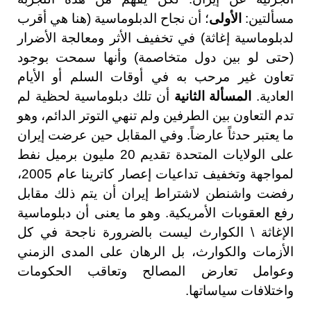
مسألتين:
الأولى
؛ أن نجاح الدبلوماسية (هنا هي أقرب
لدبلوماسية إغاثة) في تخفيف الأثر ومعالجة الأضرار
(حتى لو بين دول متخاصمة) وأنها سمحت بوجود
تعاون غير مرحب به في أوقات السلم أو الأيام
العادية.
المسألة الثانية
أن تلك دبلوماسية لحظية لم
تدم التعاون بين الطرفين ولم تنهي التوتر الدائم، وهو
ما يعتبر حدثاً عارضاً. وفي المقابل حين عرضت إيران
على الولايات المتحدة تقديم 20 مليون برميل نفط
لمواجهة وتخفيف تداعيات إعصار كاترينا عام 2005،
رفضت واشنطن لاشتراط إيران أن يتم ذلك مقابل
رفع العقوبات الأمريكية. وهو ما يعنى أن دبلوماسية
الإغاثة \ الكوارث ليست بالضرورة ناجحة في كل
الأزمات والكوارث، بل الرهان على المدى الزمني
وعوامل تعارض المصالح وتعاقب الحكومات
واختلافات سياساتها.