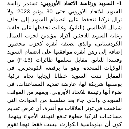
1- السويد ورئاسة الاتحاد الأوروبي:
تستمر رئاسة
السويد للاتحاد الأوروبي حتى 30 يونيو 2023. ولا
تزال تركيا تتحفظ على انضمام السويد إلى حلف
شمال الأطلسي (الناتو)، وعللت تحفظها على خلفية
رعاية السويد للاجئين أكراد مؤيدين لحزب العمال
الكردستاني، والذي تصنفه أنقرة كحزب محظور.
إضافة إلى رهن أنقرة موافقتها على انضمام السويد
وفنلندا للناتو، مقابل تسلمها طائرات (F-16) من
الولايات المتحدة، وهو ما يرفضه الكونجرس. في
المقابل تبنت السويد خطابا إيجابيا تجاه تركيا،
بوصفها شريكة لها، عارضة تقديم المساعدات، في
ضوء أنها رئيسة للاتحاد الأوروبي. ويفهم من الموقف
السويدي والذي جاء بعد سلسلة من الحوادث التي
ساهمت في توتر العلاقات مع أنقرة، أن عرض تقديم
مساعدات لتركيا خطوة تدفع لتهدئة الأجواء بينهما،
كون أن دبلوماسية الكوارث ليست فقط نهجا تقوم