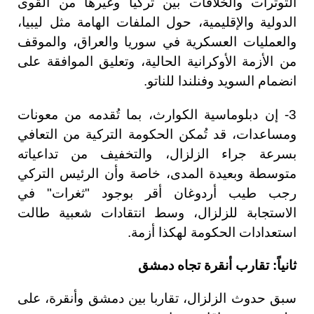
التوترات والخلافات بين تركيا وغيرها من القوى
الدولية والإقليمية، حول الملفات الهامة مثل ليبيا،
والعمليات العسكرية في سوريا والعراق، والموقف
من الأزمة الأوكرانية الحالية، وتعليق الموافقة على
انضمام السويد وفنلندا للناتو.
3- إن دبلوماسية الكوارث، بما تُقدمه من معونات
ومساعدات، قد تُمكن الحكومة التركية من التعافي
بسرعة جراء الزلزال، والتخفيف من تداعياته
متوسطة وبعيدة المدى، خاصة وأن الرئيس التركي
رجب طيب أردوغان أقر بوجود "ثغرات" في
الاستجابة للزلزال، وسط انتقادات شعبية طالت
استعدادات الحكومة لهكذا أزمة.
ثانياً: تقارب أنقرة تجاه دمشق
سبق حدوث الزلزال، تقاربا بين دمشق وأنقرة، على