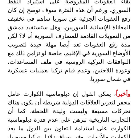
بقاء العقوبات المفروضة على استيراد النفط
السوري. ورغم أن هذه الفترة سوف توضح إن كان
رفع العقوبات الجزئية عن سوريا ساهم في تخفيف
المعاناة الإنسانية للسوريين، وهل ستستفيد دمشق
من التمويلات القادمة للمصارف السورية أم لا؟ لكن
مدة رفع العقوبات تعد أيضا مهلة جيدة لتصويب
الأوضاع السورية في الإقليم، خاصة لو تزامن ذلك مع
التوافقات التركية الروسية في ملف المساعدات،
وعودة اللاجئين، وعدم قيام تركيا بعمليات عسكرية
في شمال سوريا.
وأخيراً
، يمكن القول إن دبلوماسية الكوارث عامل
محفز لتعزيز العلاقات الدولية شريطة أن يكون هناك
تحركات مسبقة وليست وليدة اللحظة، كما أن
التجارب التاريخية تبرهن على عدم قدرة دبلوماسية
الكوارث على استدامة التعاون بين الدول ما بعد
الكوارث والأزمات. وفي سياق زلازل تركيا وسوريا،