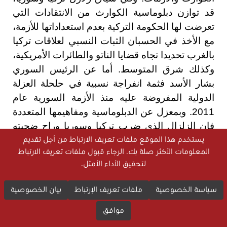
قد توازن دبلوماسية الكوارث من الانتقادات التي
تعرضت لها الحكومة التركية بعدم استعداداتها للأزمة،
مع الأخذ في الحسبان الثبات النسبي لعلاقات تركيا
بالغرب تحديدا تجاه قضايا الناتو والطائرات الأمريكية،
وكذلك شرق المتوسط. أما عن الرئيس السوري
بشار الأسد فثمة انفراجة نسبية في حلحلة العزلة
الدولية المفروضة عليه منذ الأزمة السورية عام
2011. وبمعزل عن الدبلوماسية ومفاهيمها المتعددة
فإن الزلزال الذي ضرب تركيا وسوريا وراح ضحيته
-لغاية نشر التحليل- أكثر من 36 ألف قتيل و150 ألف
يستخدم هذا الموقع ملفات تعريف الارتباط من أجل تقديم
المعلومات الأكثر صلة بك. الرجاء قبول ملفات تعريف الارتباط
جريح، يعد أحد الأزمات الإنسانية الكبيرة التي تواجه
لتحقيق الأداء الأمثل.
العالم الحديث، لا سيما أن مناطق عدة تأثرت
بالزلزال، هُمشت عنها المساعدات الأممية بشهادة
سياسة الخصوصية
ملفات تعريف الإرتباط
بيان الخصوصية
مارتن غريفيث وكيل الأمين العام للأمم المتحدة
ومنسق الإغاثة في حالات الطوارئ، الذي ذكر في
موافق
تغريدة له أن "المنظمة خذلت السكان شمال غربي