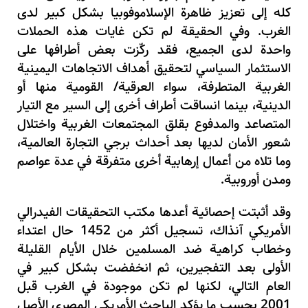
كله إلى تعزيز ظاهرة الإسلاموفوبيا بشكل كبير لدى
الغرب. وفي الحقيقة لم تكن غايات هذه الحملات
واحدة لدى الجميع، فقد ركّزت بعض أطرافها على
الاستثمار السياسي لتحقيق أهداف الاتجاهات اليمينية
الغربية المتطرفة، سواء العرقية/ القومية منها أو
الدينية، بينما انساقت أطراف أخرى إلى السير مع التيار
المتصاعد والمدفوع بقلق المجتمعات الغربية واختلال
شعور الأمان لديها بعد أحداث برجي التجارة العالمية،
وما تلاه من أعمال إرهابية أخرى متفرقة في عدة عواصم
ومدن أوروبية.
وقد أثبتت إحصائية أعدها مكتب التحقيقات الفيدرالي
الأمريكي آنذاك، تسجيل أكثر من 1452 حال اعتداء
وخطاب كراهية ضد المسلمين خلال الأيام القليلة
الأولى بعد التفجيرين، ثم انخفضت بشكل كبير في
العام التالي، لكنها لم تكن موجودة في الغرب قبل
2001 بحسب ما يؤكد الباحث الأمريكي المصري الأصل