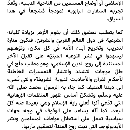
الإسلامي أو أوضاع المسلمين من الناحية الدينية، وتُعدّ
تجربة السفارات البابوية نموذجاً مُشجعاً في هذا
السياق.
كما يتطلب تحقيق ذلك أن يقوم الأزهر بزيادة كلياته
الشرعية في دول العالم الغربيّ والشرقيّ، فتكون منارة
لتدريب وتخريج أبناء الأمة في كل مكان، وتؤهلهم
ليسهموا في نشر التوعية المبنيّة على تقبلّ الآخر
المستندة إلى روح الدين الإسلامي، وهو مطلب ملّح في
ظلّ موجات التشدد وانتشار التفسيرات الخاطئة
لأحكام القرآن والأحاديث النبوية الشريفة، والتي تُسيء
إلى ديننا الحنيف كما جاء به الرسول محمد صلى الله
عليه وسلّم، وتشكلّ أساس ظهور المنظمات الإرهابية
التي تدّعي أنها تُعلي راية الإسلام وهي بعيدة عنه كلّ
البعد. كما أنّه يساعد على الوقوف في وجه جهات
سياسية تعمل على استغلال عواطف المسلمين ونشر
الأيديولوجيا التي تبث روح الفتنة لتحقيق مآربها.