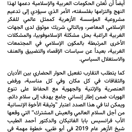
أيضاً أن تُعلن الحكومات العربية والإسلامية دعمها لهذا
النهج والتزامها بفلسفته، الأمر الذي سيؤدي إلى تدعيم
مشروعية المؤسسة الأزهرية كممثل عالمي للفكر
الإسلامي المعاصر، وبالتالي شريك موثوق لدى الجهات
الغربية الراغبة بحل مشكلة الإسلاموفوبيا، والمشكلات
الأخرى المرتبطة بالمكون الإسلامي في المجتمعات
الغربية، بعيداً عن سياسات الإقصاء والتضييق والعنف
والاستغلال السياسي.
كما يتطلب التقارب تفعيل الحوار الحضاري بين الأديان
والثقافات في كل مكان وفي كل مناسبة، ورفض
العنصرية والإثنية والجهوية مع الحفاظ على تنوع
الهويات ضمن إطار إنساني جامع يهدف إلى سلام دائم.
ويمكن لنا في هذا الصدد اعتبار "وثيقة الأخوة الإنسانية
من أجل السلام العالمي والعيش المشترك" التي وقعها
الأب فرانسيس بابا الفاتيكان والدكتور أحمد الطيب
شيخ الأزهر عام 2019 في أبو ظبي، خطوة مهمة في