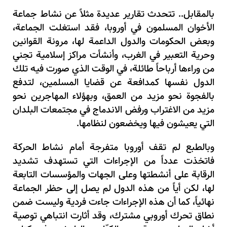
بالمقابل.. تتحدث تقارير عديدة مثلاً عن نشاط جماعة
الأخوان المسلمون في أوروبا، فقد استغلت الجماعة،
وبعض الحكومات والدول الداعمة لها، مرونة القوانين
وحرية التعبير في الغرب، وأنشأت مراكز إسلامية تجني
من وراءها أرباحاً طائلة، في الوقت الذي صورت فيه تلك
الدول نفسها كمدافعة عن قضايا المسلمين، لتدفع
بالفجوة نحو مزيد من العمق، وبهؤلاء المهاجرين نحو
مزيد من الاغتراب ورفض الاندماج في مجتمعات البلدان
التي يعيشون فيها ويخضعون لنظامها.
وبالطبع لم تقف أوروبا متفرجة أمام نشاط الحركة
فاتخذت عدداً من الإجراءات التي تستهدف تشديد
الرقابة على أنشطتها وعلى الجهات والمؤسسات التابعة
لها، لكن أياً من هذه الدول لم يصل إلى حظر الجماعة
نهائياً، كما أن هذه الإجراءات جاءت فردية وليست ضمن
نطاق تحرك أوروبي مشترك، وقد أثارت انتباهي توصية