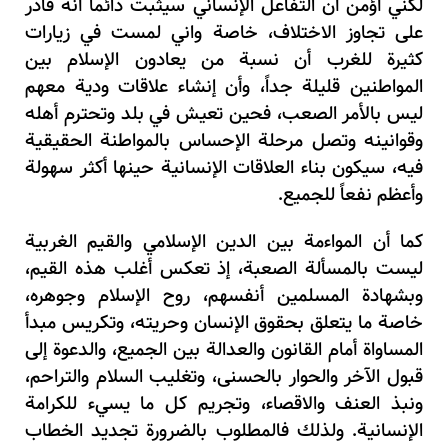
لكني أؤمن أن التفاعل الإنساني سيثبت دائماً أنه قادر
على تجاوز الاختلاف، خاصة واني لمست في زيارات
كثيرة للغرب أن نسبة من يعادون الإسلام بين
المواطنين قليلة جداً، وأن إنشاء علاقات ودية معهم
ليس بالأمر الصعب، فحين تعيش في بلد وتحترم أهله
وقوانينه وتصل مرحلة الإحساس بالمواطنة الحقيقية
فيه، سيكون بناء العلاقات الإنسانية حينها أكثر سهولة
وأعظم نفعاً للجميع.
كما أن المواءمة بين الدين الإسلامي والقيم الغربية
ليست بالمسألة الصعبة، إذ تعكس أغلب هذه القيم،
وبشهادة المسلمين أنفسهم، روح الإسلام وجوهره،
خاصة ما يتعلق بحقوق الإنسان وحريته، وتكريس مبدأ
المساواة أمام القانون والعدالة بين الجميع، والدعوة إلى
قبول الآخر والحوار بالحسنى، وتغليب السلام والتراحم،
ونبذ العنف والاقصاء، وتجريم كل ما يسيء للكرامة
الإنسانية. ولذلك فالمطلوب بالضرورة تجديد الخطاب