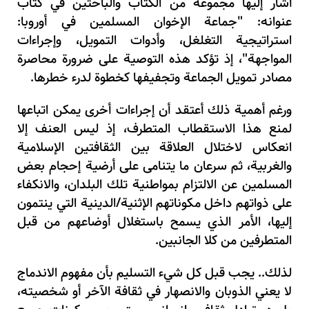
أشار إليها مجموعة من الكتّاب والباحثين في كتاب
عنوانه: "جماعة الإخوان المسلمين في أوروبا:
استراتيجية التغلغل، وأدوات التمويل، وإجراءات
المواجهة"، إذ تؤكد هذه التوصية على ضرورة محاصرة
مصادر تمويل الجماعة وتجفيفها كخطوة لدرء خطرها.
ورغم أهمية ذلك أعتقد أن إجراءات أخرى يمكن اتباعها
لمنع هذا الاستقطاب المتطرف، إذ ليس العنف إلا
انعكاس لاختلال العلاقة بين الثقافتين الإسلامية
والغربية، ثم سرعان ما يتنامى على أرضية إحجام بعض
المسلمين عن الالتزام بمواطنية تلك البلدان، والانكفاء
على ذواتهم داخل مكوناتهم الإثنية/الدينية التي ينتمون
إليها، الأمر الذي يسمح باستغلال أوضاعهم من قبل
المتطرفين من كلا الجانبين.
لذلك.. يجب قبل كل شيء التسليم بأن مفهوم الاندماج
لا يعني الذوبان والانصهار في ثقافة الآخر أو شخصيته،