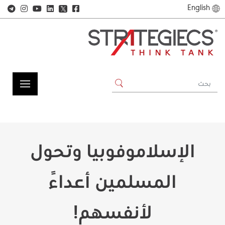
English
𝕏
الإسلاموفوبيا وتحول
المسلمين أعداًء
لأنفسهم!