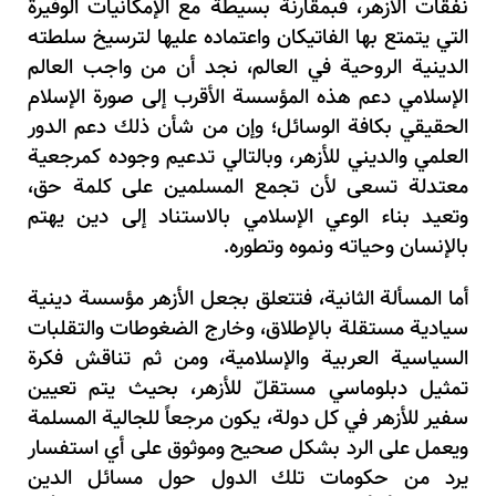
نفقات الأزهر، فبمقارنة بسيطة مع الإمكانيات الوفيرة
التي يتمتع بها الفاتيكان واعتماده عليها لترسيخ سلطته
الدينية الروحية في العالم، نجد أن من واجب العالم
الإسلامي دعم هذه المؤسسة الأقرب إلى صورة الإسلام
الحقيقي بكافة الوسائل؛ وإن من شأن ذلك دعم الدور
العلمي والديني للأزهر، وبالتالي تدعيم وجوده كمرجعية
معتدلة تسعى لأن تجمع المسلمين على كلمة حق،
وتعيد بناء الوعي الإسلامي بالاستناد إلى دين يهتم
بالإنسان وحياته ونموه وتطوره.
أما المسألة الثانية، فتتعلق بجعل الأزهر مؤسسة دينية
سيادية مستقلة بالإطلاق، وخارج الضغوطات والتقلبات
السياسية العربية والإسلامية، ومن ثم تناقش فكرة
تمثيل دبلوماسي مستقلّ للأزهر، بحيث يتم تعيين
سفير للأزهر في كل دولة، يكون مرجعاً للجالية المسلمة
ويعمل على الرد بشكل صحيح وموثوق على أي استفسار
يرد من حكومات تلك الدول حول مسائل الدين