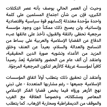
وحيث أن العصر الحالي يوصف بأنه عصر التكتلات
الكبرى، فإن من شأن اجتماع المسلمين على كلمة
واحدة موِّحدة معتدلة إكسابهم قوة سياسية واقتصادية
وإنسانية، ولن يصبح ذلك ممكناً دون وجود مؤسسة
مرجعية تحظى بالثقة والقبول، تأخذ على عاتقها عبء
الدفاع عن القضايا الإسلامية والعربية على بساط من
التسامح والعدالة والسلام، بعيداً عن العنف وخلق
المزيد من الأعداء وتشويه صورة الدين الحقيقية،
واعتقد أن ألف عام من الحضور والفاعلية يُعدّ رصيداً
كافياً لمؤسسة عريقة كالأزهر لتكون المرجعية المرجوّة.
وأعتقد أن تحقيق ذلك يتطلب أولاً اتفاق المؤسسات
الإسلامية جميعها – رغم مشاربها المتعددة - على تبني
نهج الأزهر ورؤاه فيما يخص قضايا الفكر الإسلامي
المعاصر ومشكلاته، وخصوصاً العلاقة مع الغرب
والموقف من الديمقراطية ومحاربة الإرهاب. كما يتطلب