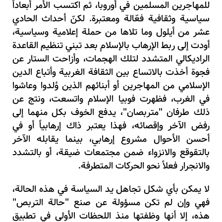
للمهاجرين المسلمين في أوروبا، ثم اكتسب الأمر أبعاداً
سياسية وثقافية فعّالة ومعتبرة. لكنّ أحداث الحادي
عشر من أيلول وما تلاها من حملة إعلامية وسياسية،
أودت إلى ربط الإرهاب بالإسلام بعد تبني تنظيم القاعدة
الراديكالي المتشدد لتلك الهجمات، وأزاحت الستار عن
فجوة أخذت بالاتساع بين الثقافة الغربية وأتباع الدين
الإسلامي من المهاجرين أو أبنائهم الذين وُلدوا وعاشوا
في الغرب، فظهرت فوبيا الإسلام واتسعت، ونتج عن
ذلك طرفان "متربصان"، يدفع الخوف بكل منهما إلى
رفض الآخر وإقصائه، فهذا يعتبر ذاك إرهابياً أو في
أحسن الأحوال مشروع إرهابي، بينما يقابله الآخر
بالتقوقع والانزواء ضمن مجتمعات ضيقة، أو بالتشدد
والانجرار فعلاً نحو الحركات المتطرفة.
لا يمكن بأي شكل تجاهل يد السياسة في هذه الحالة،
فهي وإن لم تكن مسؤولة عن صنع "حالة التربص"
هذه، إلا أنها وظفتها منذ اللحظات الأولى في تطبيق