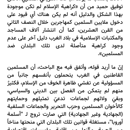
توفيق حميد من أن «كراهية الإسلام لم تكن موجودة
بهذا الشكل والدليل أنه لم يكن هناك أي قيود على
دخول ملايين السلمين كمهاجرين خلال النصف الثاني
من القرن العشرين، كما أن انتشار آلاف المساجد
والمكتبات الإسلامية في بلاد الغرب دليل آخر على عدم
وجود كراهية متأصلة لدى تلك البلدان ضد
المسلمين».
إنّ ما أريد قوله، وأتفق فيه مع الباحث، أن المسلمين
القاطنين في الغرب يتحملون بأنفسهم جانباً من
المسؤولية عن تفشي ظاهرة الخوف من الإسلام، فكثيرٌ
منهم لم يتمكن من الفصل بين الديني والسياسي،
وبقيَ ولائهم لجماعات تدعيّ تمثيلهم وحمايتهم
كالأخوان المسلمين وحزب التحرير والجماعات السلفية
(الجهادية وغير الجهادية) التي صارت تروج لـ "أسلمة
أوروبا"، مستغلة قوانين تلك البلدان التي منحتها مناخاً