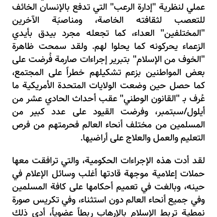
عملي لنظرية "إدارة الرعب" التي تدفع بالإنسان الخائف
للتعصب لثقافته الخاصة، ومناصبَة الآخرين
"المختلفين" العداء، كما تجعله مجرد بيدق بأيدي
الزعماء يحركونه كما يحلوا لهم. ولقد سمحت ظاهرة
"الخوف من الإسلام" بتبرير إجراءات صارمة فُرضت على
بعض المواطنين بزعم تشكيلهم خطراً على المجتمع،
كما حصل حين وضعت الولايات المتحدة الأمريكية ما
عُرف بـ "القانون الوطني" عقب أحداث الحادي عشر من
أيلول/سبتمبر، وفرضت القيود على عدد كبير من
المسلمين من مختلف أنحاء العالم فحرمتهم من فرص
التعليم والعمل والعلاج على أراضيها.
لقد أدت هذه الإجراءات الحكومية، والتي ترافقت معها
حملات إعلامية موجهة قادتها أغلب وسائل الإعلام في
حينه، وبالغت في تعميم أحكامها على كافة المسلمين
وفي جميع أنحاء العالم دون استثناء، وفي تكريس صورة
نمطية تربط الإسلام بالإرهاب ربطاً عضوياً، أدى ذلك