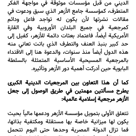
الديني من قبل مؤسسات موثوقة في مواجهة الفكر
المتطرف، كمؤسسة جامع الأزهر الذي سبق ودعوت في
مقالات نشرتها لأن يكون له تواجد فاعل ودائم
كمرجعية في جميع البلدان الأوروبية وفي القارة
الأمريكية أيضاً، فاعتماد بعثات دائمة للأزهر، كفيل إلى
حد كبير بنبذ العنف والتطرف الذي باتت تعاني منه
هذه الدول أيضاً منذ سنوات، والدعوة هنا إلى الاقتداء
بالمرجعية المسيحية الأساسية المتمثلة بالسلطة
البابوية حين أدركت أهمية دور الأزهر وتأثيره.
كما أن هذا التعاون بين المرجعيات الدينية الكبرى
يطرح مسألتين مهمتين في طريق الوصول إلى جعل
الأزهر مرجعية إسلامية عالمية:
تتعلق الأولى بتمويل مؤسسة الأزهر ودعمها مالياً بحيث
يكون لها ميزانية خاصة بها مستقلة ومكتفية بذاتها،
فما تزال الدولة المصرية وحدها حتى اليوم تتحمل