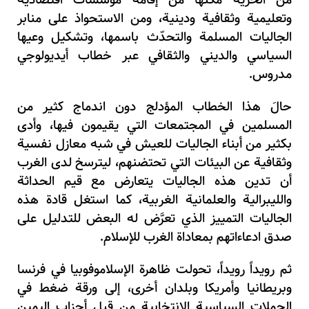
من الحرية مكّنها من إقامة مؤسسات اقتصادية
وتعليمية وثقافية ودينية، ومن الاستحواذ على منابر
الجاليات المسلمة والتحدّث باسمها، وتشكيل وعيها
السياسي والديني والثقافي عبر خطاب أيديولوجي
مدروس.
حالَ هذا الخطاب المؤدلج دون اندماج كثير من
المسلمين في المجتمعات التي يقيمون فيها، وأدى
بكثير من أبناء الجاليات للعيش في شبه معازل نفسية
وثقافية عن البيئات التي تحتضنهم، ليترسخ لدى الغرب
أن تدين هذه الجاليات يتعارض مع قيم الحداثة
والليبرالية والعلمانية الغربية، كما استغل قادة هذه
الجاليات التمييز الذي تعرَّض له البعض للتدليل على
صدق ادعاءاتهم بمعاداة الغرب للإسلام.
ثم رويداً رويداً، تحولت ظاهرة الإسلاموفوبيا في فرنسا
وبريطانيا وأمريكا وبلدان أخرى، إلى ورقة ضغط في
الحملات السياسية الانتخابية من قبل أحزاب اليمين