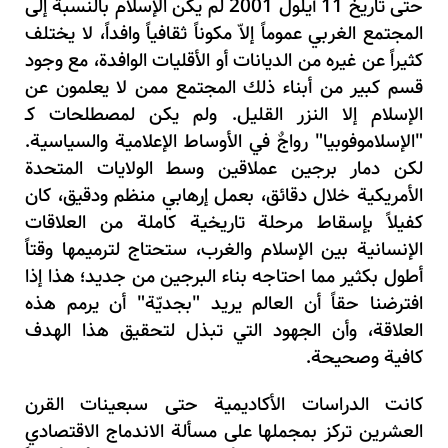
حتى تاريخ 11 أيلول 2001 لم يكن الإسلام بالنسبة إلى
المجتمع الغربي عموماً إلاّ مكوناً ثقافياً وافداً، لا يختلف
كثيراً عن غيره من الديانات أو الأقليات الوافدة، مع وجود
قسم كبير من أبناء ذلك المجتمع ممن لا يعلمون عن
الإسلام إلا النزر القليل. ولم يكن لمصطلحات كـ
"الإسلاموفوبيا" رواجٌ في الأوساط الإعلامية والسياسية.
لكن دمار برجين عملاقين وسط الولايات المتحدة
الأمريكية خلال دقائق، بعمل إرهابي منظم ودقيق، كان
كفيلاً بإسقاط مرحلة تاريخية كاملة من العلاقات
الإنسانية بين الإسلام والغرب، ستحتاج لترميمها وقتاً
أطول بكثير مما احتاجه بناء البرجين من جديد؛ هذا إذا
افترضنا حقاً أن العالم يريد "بجديّة" أن يرمم هذه
العلاقة، وأن الجهود التي تبذل لتحقيق هذا الهدف
كافية وصحيحة.
كانت الدراسات الأكاديمية حتى سبعينات القرن
العشرين تركز بمجملها على مسألة الاندماج الاقتصادي