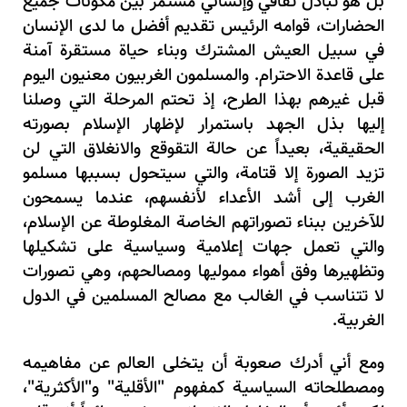
بل هو تبادل ثقافي وإنساني مستمر بين مكونات جميع
الحضارات، قوامه الرئيس تقديم أفضل ما لدى الإنسان
في سبيل العيش المشترك وبناء حياة مستقرة آمنة
على قاعدة الاحترام. والمسلمون الغربيون معنيون اليوم
قبل غيرهم بهذا الطرح، إذ تحتم المرحلة التي وصلنا
إليها بذل الجهد باستمرار لإظهار الإسلام بصورته
الحقيقية، بعيداً عن حالة التقوقع والانغلاق التي لن
تزيد الصورة إلا قتامة، والتي سيتحول بسببها مسلمو
الغرب إلى أشد الأعداء لأنفسهم، عندما يسمحون
للآخرين ببناء تصوراتهم الخاصة المغلوطة عن الإسلام،
والتي تعمل جهات إعلامية وسياسية على تشكيلها
وتظهيرها وفق أهواء مموليها ومصالحهم، وهي تصورات
لا تتناسب في الغالب مع مصالح المسلمين في الدول
الغربية.
ومع أني أدرك صعوبة أن يتخلى العالم عن مفاهيمه
ومصطلحاته السياسية كمفهوم "الأقلية" و"الأكثرية"،