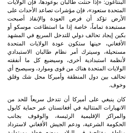
البنتاغون: «إذا حنثت طالبان بوعودها، فإن الولايات
المتحدة ستعود»، فإن مؤشرات تصاعد الأحداث على
الأرض تؤكد أن فرص العودة والإنقاذ أصبحت
مستبعدة تماماً، خاصة إذا ما استطاعت موسكو أو
بكين إيجاد تحالف دولي للتدخل السريع في المشهد
الأفغاني، حينها ستكون عودة الولايات المتحدة
مستحيلة، وسيترك أمر نظام طالبان الاستبدادي
لأنظمة استبدادية أخرى، وسيضيع كل ما أنفقته
الولايات المتحدة هناك من قوى وموارد، وسيصبح أي
تحالف بين دول المنطقة وأميركا محل شك وقلق
وخوف.
كان ينبغي على أميركا أن تتدخل سريعاً للحد من
الانهيارات المتتالية في أفغانستان عبر حماية كابول
والمراكز الإقليمية الرئيسة، والوقوف بجانب
الحكومة الشرعية، ودعم الجيش الأفغاني لاسترداد
مناطق مفتاحية في البلاد، ووضع خطة مستدامة