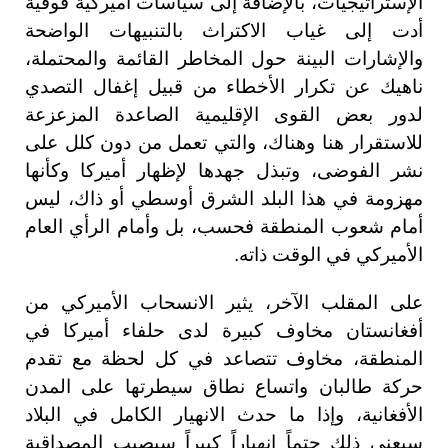
الإستراتيجيات، بالإضافة إلى سياسات أميركية فوقية
أدت إلى غياب الاكتراث بالتنبيهات الواضحة
والإشارات البينة حول المخاطر القائمة والمحتملة،
ناهيك عن تكرار الأخطاء من قبيل إغفال التصدي
لدور بعض القوى الإقليمية الصاعدة المزعزعة
للاستقرار هنا وهناك، والتي تعمل من دون كلل على
نشر الفوضى، وتبذل جهدها لإظهار أميركا وكأنها
مهزومة في هذا البلد الشرق أوسطي أو ذاك، ليس
أمام شعوب المنطقة فحسب، بل وأمام الرأي العام
الأميركي في الوقت ذاته.
على المقلب الآخر، يثير الانسحاب الأميركي من
أفغانستان مخاوف كبيرة لدى حلفاء أميركا في
المنطقة، مخاوف تتصاعد في كل لحظة مع تقدم
حركة طالبان واتساع نطاق سيطرتها على المدن
الأفغانية، وإذا ما حدث الانهيار الكامل في البلاد
سيعني ذلك حتماً انهياراً كبيراً سيصيب المصداقية