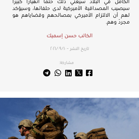
الكامل في البلاد سيعني ذلك حتماً انهياراً كبيراً
سيصيب المصداقية الأميركية لدى حلفائها، وسيؤكد
لهم أن الالتزام الأميركي بمصالحهم وقضاياهم هو
مجرّد وهم.
الكاتب حسن إسميك
تاريخ النشر – ١٠‏/٠٩‏/٢٠٢١
مشاركة: