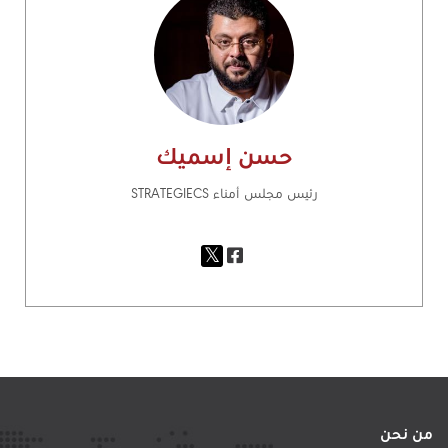
حسن إسميك
رئيس مجلس أمناء STRATEGIECS
من نحن