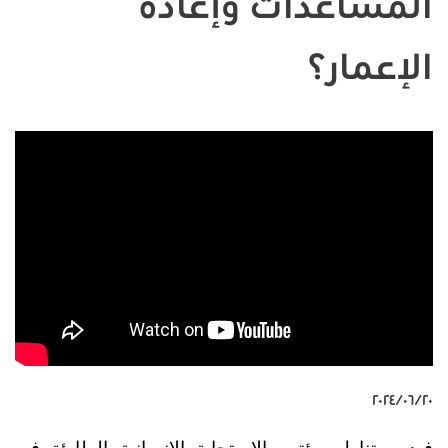
المساعدات وإعادة
الإعمار؟
٢٠‏/٠٦‏/٢٠٢٤