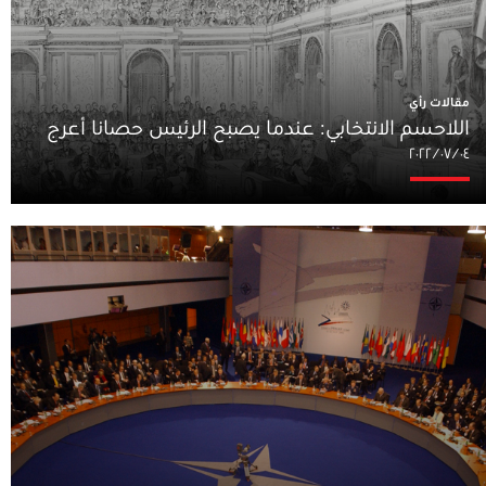
مقالات رأي
اللاحسم الانتخابي: عندما يصبح الرئيس حصانا أعرج
٠٤‏/٠٧‏/٢٠٢٢