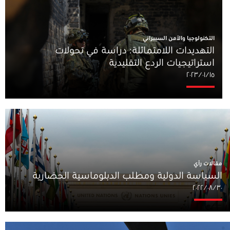
التكنولوجيا والأمن السيبراني
التهديدات اللامتماثلة: دراسة في تحولات
استراتيجيات الردع التقليدية
١٥‏/٠١‏/٢٠٢٣
مقالات رأي
السياسة الدولية ومطلب الدبلوماسية الحضارية
٣٠‏/٠٨‏/٢٠٢٢