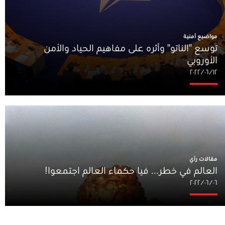
مواضيع أمنية
توسع "الناتو" وأثره على مفاهيم الحياد والأمن
الأوروبي
١٢‏/٠٦‏/٢٠٢٢
مقالات رأي
العالم في خطر... فيا حكماء العالم اجتمعوا!
٠٦‏/٠٦‏/٢٠٢٢