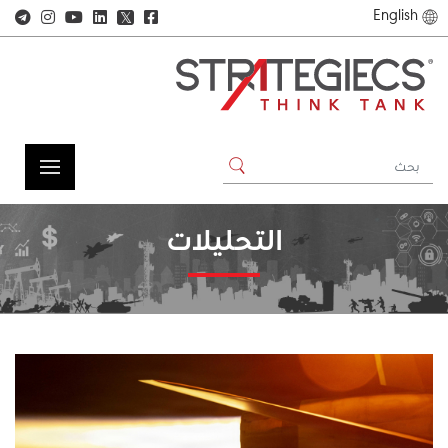
English
𝕏
التحليلات