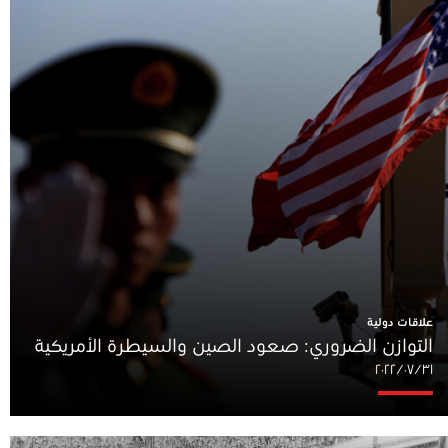
علاقات دولية
التوازن الضروري: صعود الصين والسيطرة الأمريكية
٣١‏/٠٧‏/٢٠٢٢