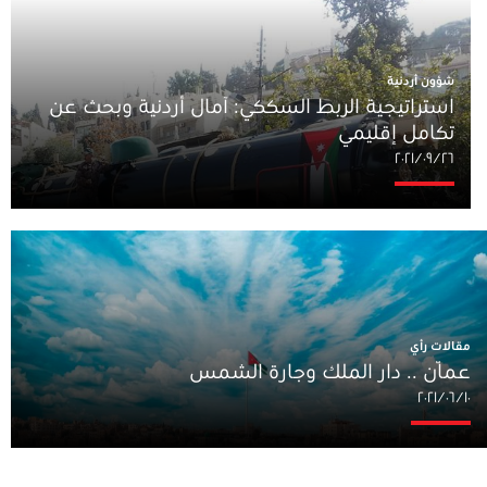
شؤون أردنية
استراتيجية الربط السككي: آمال أردنية وبحث عن
تكامل إقليمي
٢٦‏/٠٩‏/٢٠٢١
مقالات رأي
عمّان .. دار الملك وجارة الشمس
١٠‏/٠٦‏/٢٠٢١