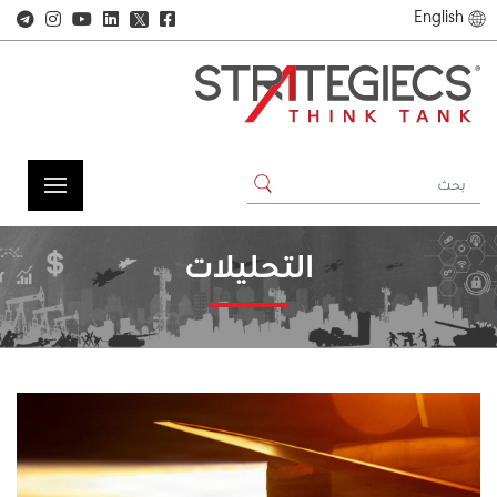
English
𝕏
التحليلات