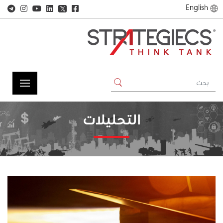
English
𝕏
التحليلات