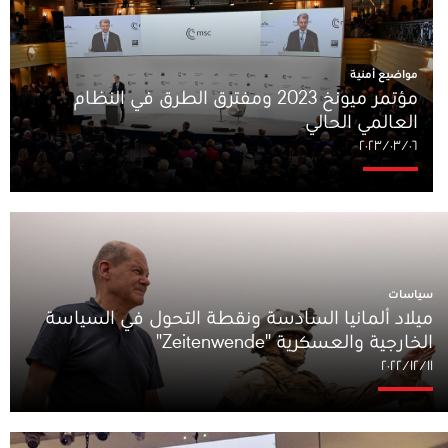
مواضيع أمنية
مؤتمر ميونخ 2023 ومفترق الطرق في النظام
العالمي الحالي
٠٦‏/٠٣‏/٢٠٢٣
سياسات
ميلاد ألمانيا السادسة ونقطة التحول في السياسة
الخارجية والعسكرية "Zeitenwende"
١١‏/١٢‏/٢٠٢٢