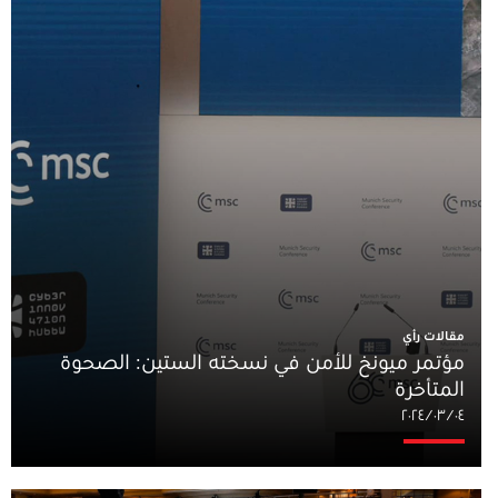
مقالات رأي
مؤتمر ميونخ للأمن في نسخته الستين: الصحوة
المتأخرة
٠٤‏/٠٣‏/٢٠٢٤